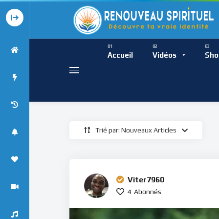
Présence Intempor
Ress
Accueil
Vidéos
Sho
Trié par: Nouveaux Articles
Présence Int
Viter7960
4
Abonnés