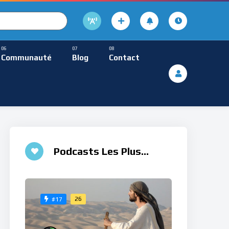
cture
usique Méditative
Communauté
Blog
Contact
De Lecture
ques
Musique Méditative
Podcasts Les Plus
Aimés
26
#17