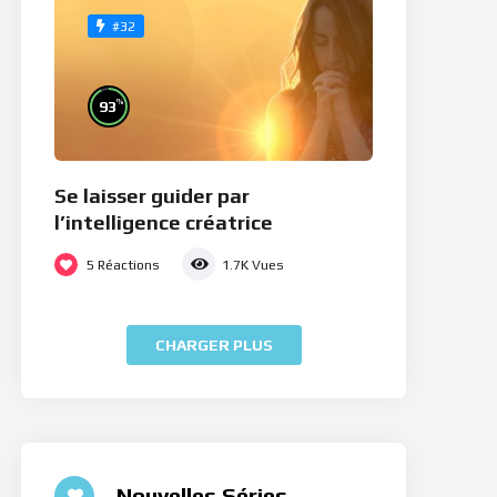
#32
%
93
Se laisser guider par
l’intelligence créatrice
5
Réactions
1.7K
Vues
CHARGER PLUS
Nouvelles Séries