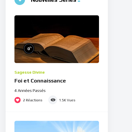
%
0
Sagesse Divine
Foi et Connaissance
4 Années Passés
2
Réactions
1.5K
Vues