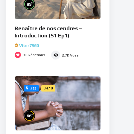
%
89
Renaître de nos cendres –
Introduction (S1 Ep1)
Viter7960
10
Réactions
2.7K
Vues
34:10
#15
%
66