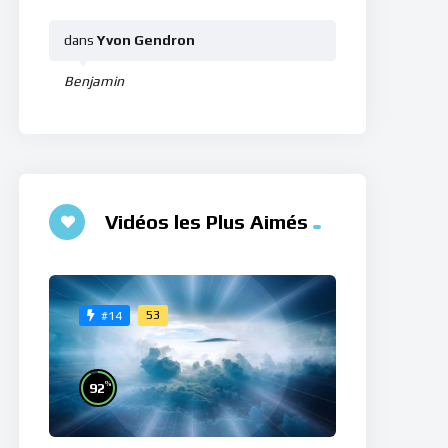
dans
Yvon Gendron
Benjamin
Vidéos les Plus Aimés
53
#14
%
92