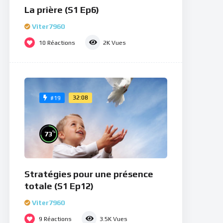
La prière (S1 Ep6)
Viter7960
10
Réactions
2K
Vues
32:08
#19
%
73
Stratégies pour une présence
totale (S1 Ep12)
Viter7960
9
Réactions
3.5K
Vues