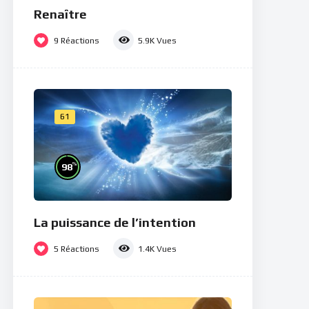
Renaître
9
Réactions
5.9K
Vues
61
%
98
La puissance de l’intention
5
Réactions
1.4K
Vues