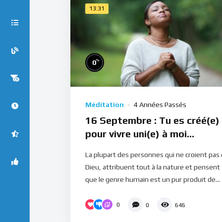
13:31
%
0
Méditation
4 Années Passés
16 Septembre : Tu es créé(e)
pour vivre uni(e) à moi
(Méditation)
La plupart des personnes qui ne croient pas
Dieu, attribuent tout à la nature et pensent
que le genre humain est un pur produit de...
0
0
646