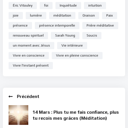
Si vous voulez vous inscrire sur le site (afin d’être en mesure
Éric Vitouley
foi
Inquiétude
intuition
de poster des commentaires) et pour les publications,
joie
lumière
méditation
Oraison
Paix
veuillez cliquer ici :
Inscription
présence
présence intemporelle
Prière méditative
renouveau spirituel
Sarah Young
Soucis
un moment avec Jésus
Vie intérieure
Vivre en conscience
Vivre en pleine conscience
Vivre l'instant présent
Précédent
14 Mars : Plus tu me fais confiance, plus
tu recois mes grâces (Méditation)