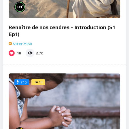
%
89
Renaître de nos cendres – Introduction (S1
Ep1)
Viter7960
10
2.7K
34:10
#15