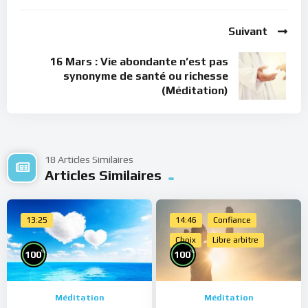
Suivant
16 Mars : Vie abondante n’est pas
synonyme de santé ou richesse
(Méditation)
18 Articles Similaires
Articles Similaires
13:25
14:46
Confiance
Choix
Libre arbitre
%
%
100
100
Méditation
Méditation