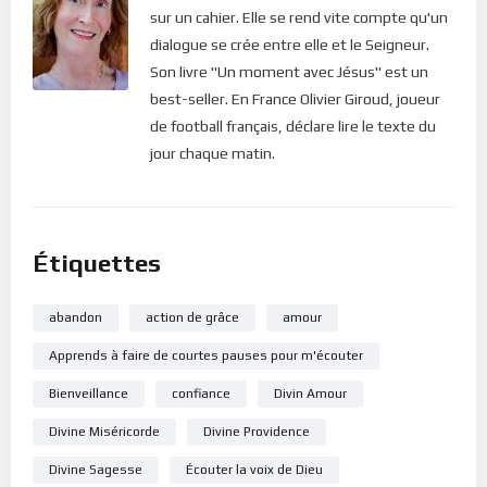
important(e) pour Lui et combien Il se réjouit à ton sujet.
sur un cahier. Elle se rend vite compte qu'un
Prendre l’habitude de se calmer et écouter le Seigneur, c’est
dialogue se crée entre elle et le Seigneur.
l’un des plus grands secrets d’un épanouissement spirituel
Son livre "Un moment avec Jésus" est un
réussi. C’est le secret de la vie ! Car ainsi, ton esprit peut
best-seller. En France Olivier Giroud, joueur
percevoir la lumière qui éclaire et qui guérit. Et si tu arrives
de football français, déclare lire le texte du
véritablement à te connecter à la source de tout bien et de
jour chaque matin.
toute richesse, pourquoi aurais-tu besoin d’accumuler des
biens ? Tout ce que tu aurais à faire, c’est te détendre
pendant que ton Père céleste fait tout le travail à ta place.
Voilà le désir le plus profond du Christ pour chacun de nous !
Étiquettes
Accepteras-tu son appel pour commencer à jouir de cette
béatitude ?
abandon
action de grâce
amour
Apprends à faire de courtes pauses pour m'écouter
Bonne méditation.
Bienveillance
confiance
Divin Amour
Pour vous inscrire directement aux publications, veuillez
cliquer ici : [newsletter_button id=2 label=”S’abonner”
Divine Miséricorde
Divine Providence
design=”twitter”]
Divine Sagesse
Écouter la voix de Dieu