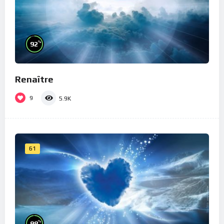
%
92
Renaître
9
5.9K
61
%
98