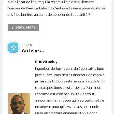
due à l’état de l’objet qui la reçoit ! Elle n’est nullement
l’oeuvre de Dieu car Celui qui n’est que lumière pourrait-il être
privé de lumière au point de génerer de l’obscurité ?
De la même manière que le mal permet de reconnaître le bien
SHOW MORE
et que l’ignorance a pour but de caractériser l’intelligence, les
ténèbres ont bon usage en ce sens qu’elles permettent de
reconnaître la lumière. Néanmoins, nous savons que celui qui
1 Item
Auteurs
vit dans l’obscurité ne vit pas, il survit puisqu’il marche comme
un aveugle. Il ne voit rien, ne comprend rien mais doit faire des
Eric Vitouley
choix sécuritaires. D’où la peur et le doute qui troublent les
Ingénieur de formation, chrétien catholique
coeurs. Et pourtant, le Seigneur est venu nous montrer le
pratiquant, musicien et directeur de chorale,
chemin de la lumière afin que par elle, nous soyons comblé(e)
je me suis toujours intéressé à la vie, à la foi
de sa vie en abondance (Jean 10. 10). Dieu ne veut donc que la
et aux questions existentielles. Pour moi,
vie et la lumière pour ses brebis. Il le dit dans ces passages de
l'homme est créé par un Dieu de tout
l’Évangile : “
Je suis la lumière du monde; celui qui me suit ne
amour, infiniment bon qui a su tout mettre
marchera pas dans les ténèbres, mais il aura la lumière de la
en oeuvre pour qu'il vive dans un monde
vie
” (Jean 8. 12); ou encore : “
Je vous ai dit ces choses, afin
juste en créature épanouie. Il n'y a donc