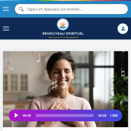
♪
♫ ♩
♩
♫
♯ ♬
♮
1.00X
00:00
00:00
Audio