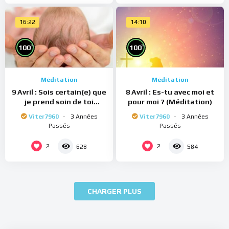
16:22
14:10
%
%
100
100
Méditation
Méditation
9 Avril : Sois certain(e) que
8 Avril : Es-tu avec moi et
je prend soin de toi
pour moi ? (Méditation)
(Méditation)
Viter7960
3 Années
Viter7960
3 Années
Passés
Passés
2
2
628
584
CHARGER PLUS