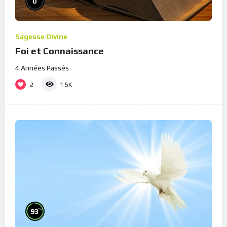
0
Sagesse Divine
Foi et Connaissance
4 Années Passés
2
1.5K
%
93