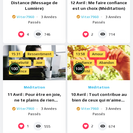
Distance (Message de
12 Avril : Me faire confiance
Lumière)
est un choix (Méditation)
Viter7960
3 Années
Viter7960
3 Années
Passés
Passés
4
2
746
714
15:31
Ressentiment
13:58
Amour
Négativité
Joie
Confiance
Abandon
%
%
100
100
Présence
Sincérité
Méditation
Méditation
11 Avril : Pour être en joie,
10 Avril : Tout contribue au
ne te plains de rien
bien de ceux qui m’aiment
(Méditation)
(Méditation)
Viter7960
3 Années
Viter7960
3 Années
Passés
Passés
1
2
555
674