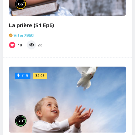
%
66
La prière (S1 Ep6)
Viter7960
10
2K
32:08
#19
%
73