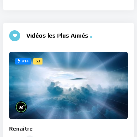
Vidéos les Plus Aimés
53
#14
%
92
Renaître