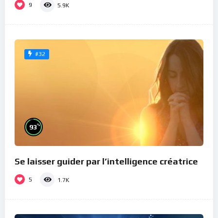
9
5.9K
#32
%
93
Se laisser guider par l’intelligence créatrice
5
1.7K