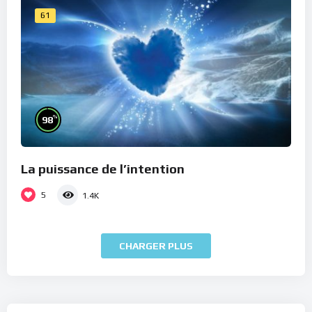
61
%
98
La puissance de l’intention
5
1.4K
CHARGER PLUS