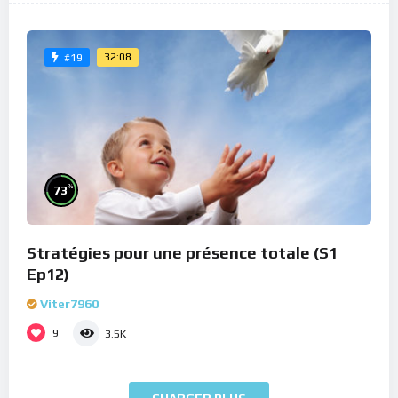
32:08
#19
%
73
Stratégies pour une présence totale (S1
Ep12)
Viter7960
9
3.5K
CHARGER PLUS