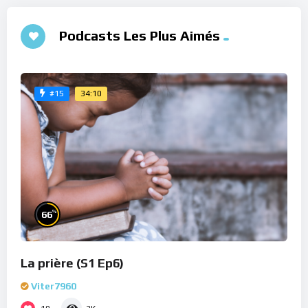
Podcasts Les Plus Aimés
34:10
#15
%
66
La prière (S1 Ep6)
Viter7960