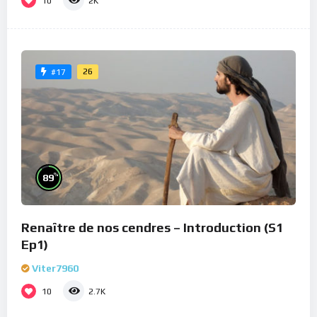
10
2K
26
#17
%
89
Renaître de nos cendres – Introduction (S1
Ep1)
Viter7960
10
2.7K