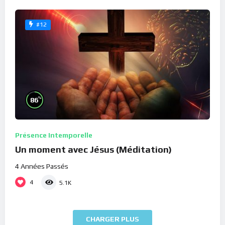
#12
%
86
Présence Intemporelle
Un moment avec Jésus (Méditation)
4 Années Passés
4
5.1K
CHARGER PLUS