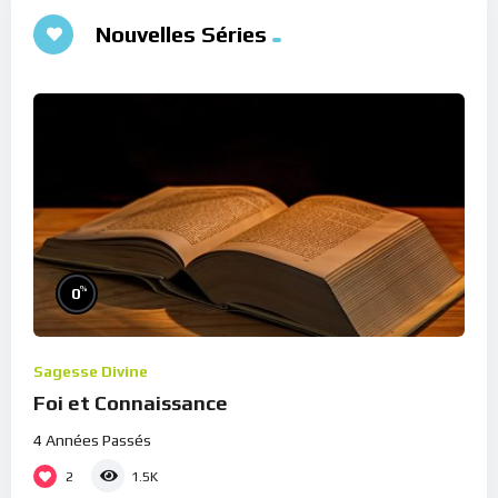
Nouvelles Séries
%
0
Sagesse Divine
Foi et Connaissance
4 Années Passés
2
1.5K