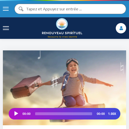
♪
♫ ♩
♩
♫
♯ ♬
♯ ♪
♮
1.00X
00:00
00:00
Audio