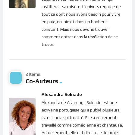
garde, ces choses peuvent facilement nous prendre notre
justifierait sa misère. L'univers regorge de
énergie et nous épuiser. Ainsi, le Seigneur nous demande,
tout ce dont nous avons besoin pour vivre
pour éviter les frustrations d’un vieux rêve difficile à réaliser,
en paix, en joie et dans un bonheur
de nous aligner sur ses projets à lui. “Le plan du Seigneur
constant. Mais nous devons trouver
demeure pour toujours, les projets de son cœur subsistent
comment entrer dans la révélation de ce
d’âge en âge.”, dit le roi David (Psaume 33, 11). Et pourquoi ?
trésor.
Parce que l’Éternel est intemporel. Il est toujours dans
l’instant présent et donc les projets qu’il a formés pour nous
sont toujours d’actualité !
2 Items
Nos projets doivent être en adéquation avec les volontés de
Co-Auteurs
notre horloge biologique, nous dit le Seigneur. Quels que
soient les désirs qui jaillissent du fond de notre cœur, ils
Alexandra Solnado
doivent trouver leurs racines dans l’instant présent afin d’être
Alexandra de Alvarenga Solnado est une
synchronisé avec ce que nous dégageons ici et maintenant.
écrivaine portugaise qui a publié plusieurs
Voilà la condition pour accroitre les chances de leur réalisation.
livres sur la spiritualité. Elle a également
Autrement, où pourrons-nous bien trouver les ressources
travaillé comme comédienne et chanteuse.
pour y arriver ? Lorsque nos rêves sont alignés avec la volonté
Actuellement, elle est directrice du projet