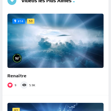
Vidéos les Plus Aimés
53
#14
%
92
Renaître
9
5.9K
61