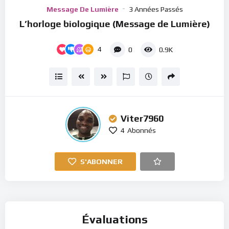
Player
Message De Lumière
3 Années Passés
L’horloge biologique (Message de Lumière)
4
0
0.9K
Viter7960
4
Abonnés
S'ABONNER
Évaluations