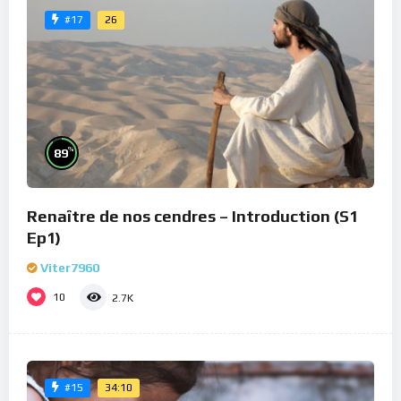
26
#17
%
89
Renaître de nos cendres – Introduction (S1
Ep1)
Viter7960
10
2.7K
34:10
#15