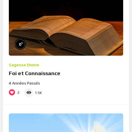
%
0
Sagesse Divine
Foi et Connaissance
4 Années Passés
2
1.5K