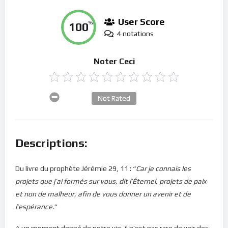
User Score
100
%
4 notations
Noter Ceci
Not Rated
Descriptions:
Du livre du prophète Jérémie 29, 11 : “
Car je connais les
projets que j’ai formés sur vous, dit l’Éternel, projets de paix
et non de malheur, afin de vous donner un avenir et de
l’espérance.
”
A un moment donné de notre vie, il n’est pas rare de voir des