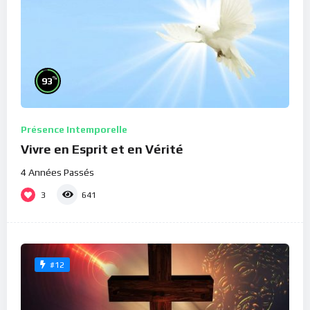
%
93
Présence Intemporelle
Vivre en Esprit et en Vérité
4 Années Passés
3
641
#12