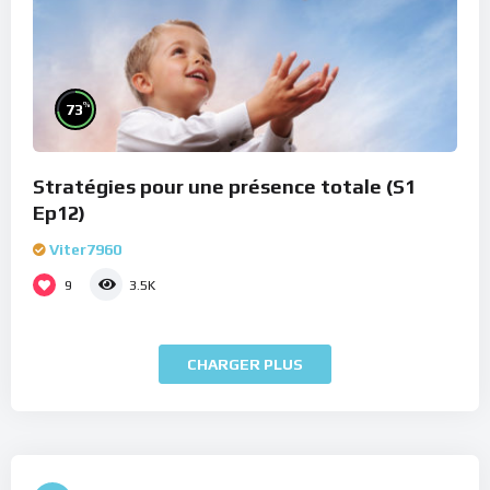
%
73
Stratégies pour une présence totale (S1
Ep12)
Viter7960
9
3.5K
CHARGER PLUS