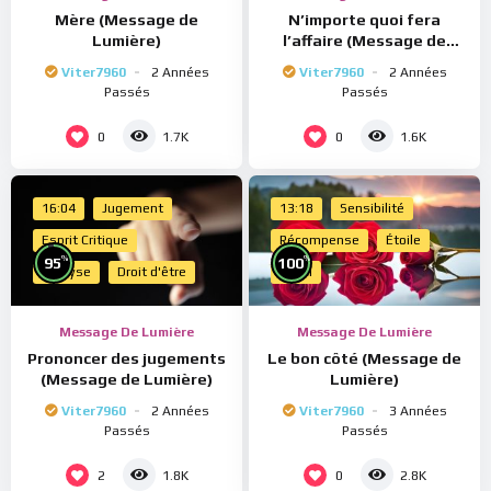
Mère (Message de
N’importe quoi fera
Lumière)
l’affaire (Message de
Lumière)
Viter7960
2 Années
Viter7960
2 Années
Passés
Passés
0
0
1.7K
1.6K
16:04
Jugement
13:18
Sensibilité
Esprit Critique
Récompense
Étoile
%
%
95
100
Analyse
Droit d'être
Merci
Message De Lumière
Message De Lumière
Prononcer des jugements
Le bon côté (Message de
(Message de Lumière)
Lumière)
Viter7960
2 Années
Viter7960
3 Années
Passés
Passés
2
0
1.8K
2.8K