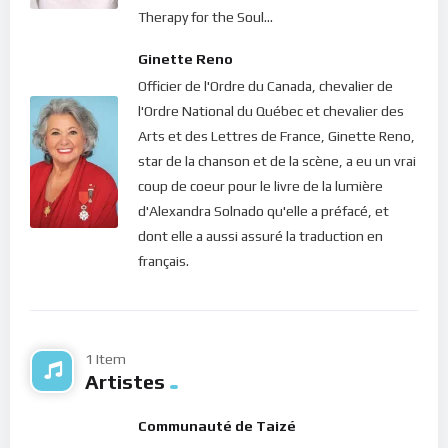
de Dieu, il met toujours à notre disposition les ressources
Therapy for the Soul...
pour qu’ils deviennent une réalité ! Mais pour cela, nous
Ginette Reno
devons oublier nos vieux rêves. Nous devons méditer pour
Officier de l'Ordre du Canada, chevalier de
apprendre à détecter les vibrations de notre cœur
l'Ordre National du Québec et chevalier des
Dans le silence de ton être intérieur, écoute ce message de
Arts et des Lettres de France, Ginette Reno,
lumière.
star de la chanson et de la scène, a eu un vrai
coup de coeur pour le livre de la lumière
Bonne méditation.
d'Alexandra Solnado qu'elle a préfacé, et
dont elle a aussi assuré la traduction en
français.
1 Item
Artistes
Communauté de Taizé