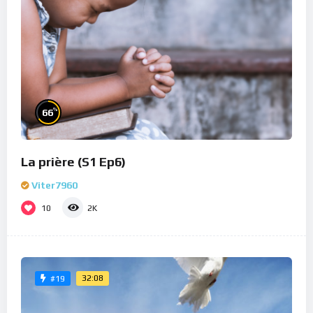
%
66
La prière (S1 Ep6)
Viter7960
10
2K
32:08
#19