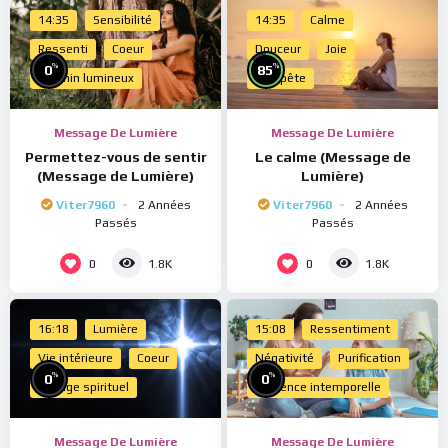
14:35
Sensibilité
14:35
Calme
Ressenti
Coeur
Douceur
Joie
%
%
0
85
Chemin lumineux
Tempête
Message De Lumière
Message De Lumière
Permettez-vous de sentir
Le calme (Message de
(Message de Lumière)
Lumière)
Viter7960
2 Années
Viter7960
2 Années
Passés
Passés
0
0
1.8K
1.8K
16:18
Lumière
15:08
Ressentiment
Vie intérieure
Coeur
Négativité
Purification
%
%
0
0
Voyage spirituel
Présence intemporelle
Message De Lumière
Message De Lumière