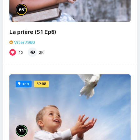
%
66
La prière (S1 Ep6)
Viter7960
10
2K
32:08
#19
%
73