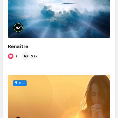
%
92
Renaître
9
5.9K
#32