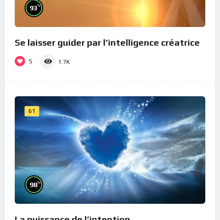
%
93
Se laisser guider par l’intelligence créatrice
5
1.7K
61
%
98
La puissance de l’intention