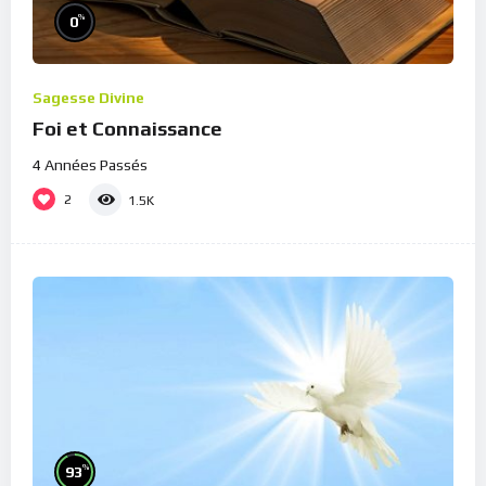
%
0
Sagesse Divine
Foi et Connaissance
4 Années Passés
2
1.5K
%
93