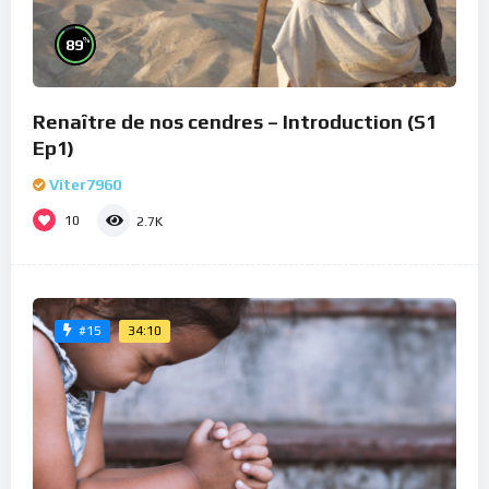
%
89
Renaître de nos cendres – Introduction (S1
Ep1)
Viter7960
10
2.7K
34:10
#15