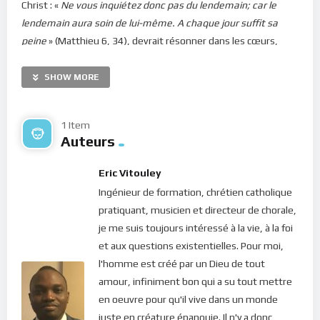
Christ : «
Ne vous inquiétez donc pas du lendemain; car le
lendemain aura soin de lui-même. A chaque jour suffit sa
peine
» (Matthieu 6, 34), devrait résonner dans les cœurs,
tellement elles sont éclairantes.
SHOW MORE
Chers frères et sœurs, nos soucis n’apportent rien à nos
conditions de vie (Matthieu 6, 27). Le Christ a parfaitement
raison : même si nous manquons de sommeil par anxiété car
1 Item
Auteurs
préoccupés par un projet, un examen, un rendez-vous ou
autre problème, cet état ne fait qu’empirer les situations. Et
Eric Vitouley
la peur engendrée nous éloigne de la grâce régénératrice de la
Ingénieur de formation, chrétien catholique
présence de Dieu. Nous devons graver les paroles de notre
pratiquant, musicien et directeur de chorale,
Seigneur dans notre cœur : « …
Votre Père céleste sait que
je me suis toujours intéressé à la vie, à la foi
vous en avez besoin
» (Matthieu 6, 32b). Ainsi, dès que
et aux questions existentielles. Pour moi,
l’inquiétude et l’anxiété commencent à monter, ne perdons
l'homme est créé par un Dieu de tout
pas une seconde : revenons à Dieu, ramenons-nous tout
amour, infiniment bon qui a su tout mettre
entier à sa présence et confions-lui la situation. L’abandon est
en oeuvre pour qu'il vive dans un monde
la clé du bonheur car effectivement, Dieu connait l’heure juste.
juste en créature épanouie. Il n'y a donc