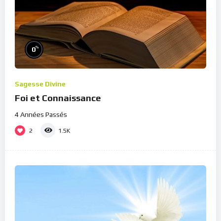
%
0
Sagesse Divine
Foi et Connaissance
4 Années Passés
2
1.5K