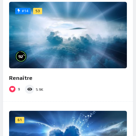
53
#14
%
92
Renaître
9
5.9K
61