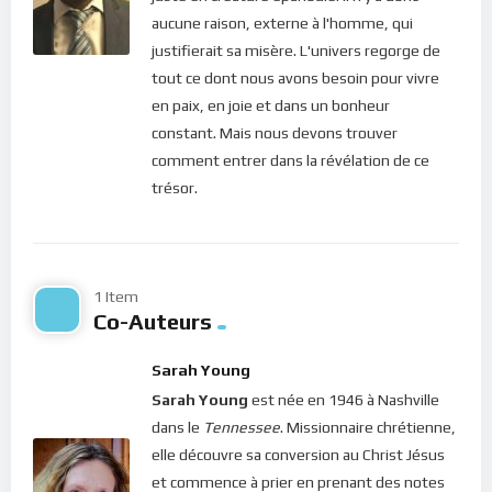
Mais c’est seulement en l’expérimentant qu’on en découvre la
aucune raison, externe à l'homme, qui
teneur. Osez faire le pas ! Vous verrez combien c’est simple et
justifierait sa misère. L'univers regorge de
efficace !
tout ce dont nous avons besoin pour vivre
Bonne méditation.
en paix, en joie et dans un bonheur
constant. Mais nous devons trouver
Pour vous inscrire directement aux publications, veuillez
comment entrer dans la révélation de ce
cliquer ici : [newsletter_button id=2 label=”S’abonner”
trésor.
design=”twitter”]
Si vous voulez vous inscrire sur le site (afin d’être en mesure
de poster des commentaires) et pour les publications,
1 Item
veuillez cliquer ici :
Inscription
Co-Auteurs
Sarah Young
Sarah Young
est née en 1946 à Nashville
dans le
Tennessee
. Missionnaire chrétienne,
elle découvre sa conversion au Christ Jésus
et commence à prier en prenant des notes