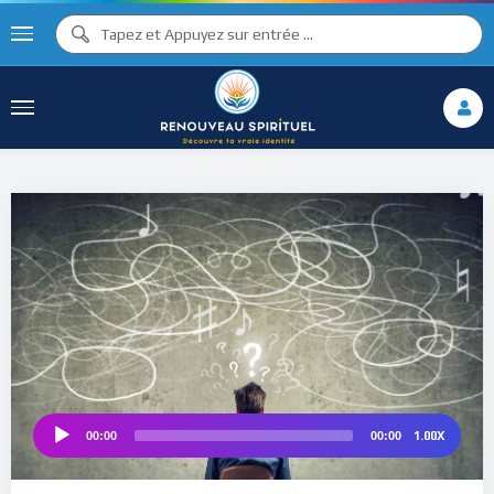
♪
♫ ♩
♩
♫
♯ ♬
♮
1.00X
00:00
00:00
Audio