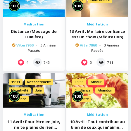
%
%
100
100
Méditation
Méditation
Distance (Message de
12 Avril : Me faire confiance
Lumière)
est un choix (Méditation)
Viter7960
3 Années
Viter7960
3 Années
Passés
Passés
4
2
742
711
15:31
Ressentiment
13:58
Amour
Négativité
Joie
Confiance
Abandon
%
%
100
100
Présence
Sincérité
Méditation
Méditation
11 Avril : Pour être en joie,
10 Avril : Tout contribue au
ne te plains de rien
bien de ceux qui m’aiment