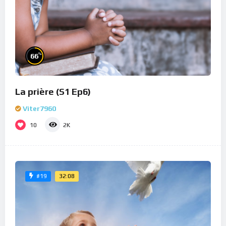
%
66
La prière (S1 Ep6)
Viter7960
10
2K
32:08
#19