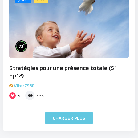
#19
%
73
Stratégies pour une présence totale (S1
Ep12)
Viter7960
9
3.5K
CHARGER PLUS