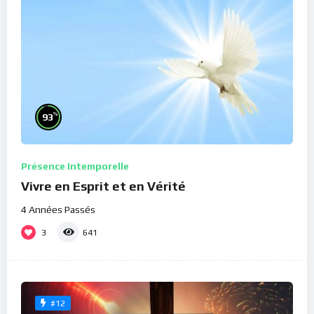
%
93
Présence Intemporelle
Vivre en Esprit et en Vérité
4 Années Passés
3
641
#12