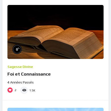
%
0
Sagesse Divine
Foi et Connaissance
4 Années Passés
2
1.5K