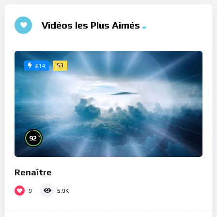
Vidéos les Plus Aimés
53
#14
%
92
Renaître
9
5.9K