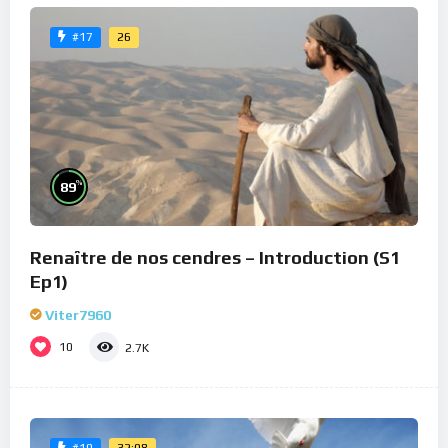
26
#17
%
89
Renaître de nos cendres – Introduction (S1
Ep1)
Viter7960
10
2.7K
32:08