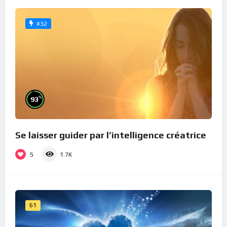
#32
%
93
Se laisser guider par l’intelligence créatrice
5
1.7K
61