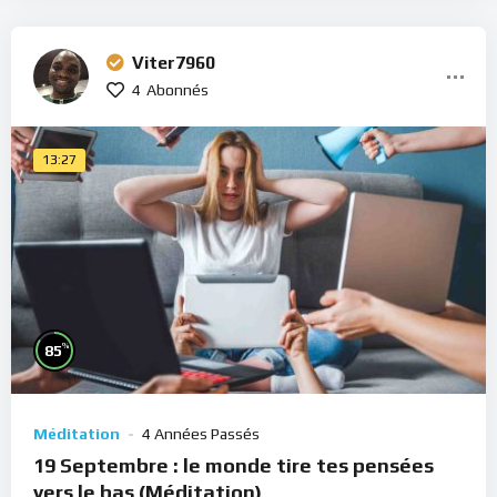
Viter7960
4
Abonnés
13:27
%
85
Méditation
4 Années Passés
19 Septembre : le monde tire tes pensées
vers le bas (Méditation)