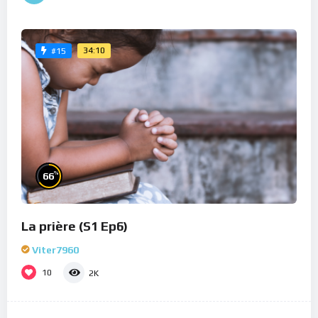
34:10
#15
%
66
La prière (S1 Ep6)
Viter7960
10
2K