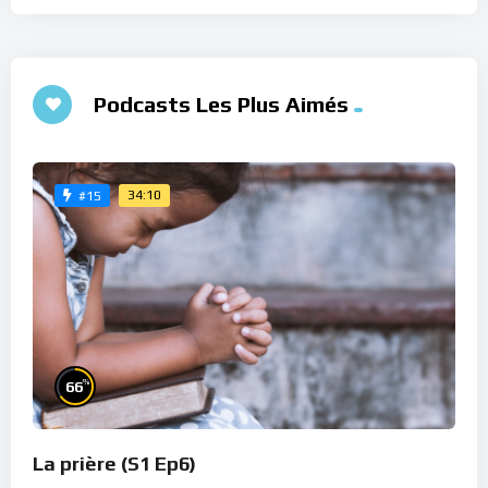
Podcasts Les Plus Aimés
34:10
#15
%
66
La prière (S1 Ep6)