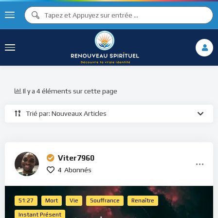
Il y a 4 éléments sur cette page
Trié par: Nouveaux Articles
Viter7960
4
Abonnés
51:27
Mort
Vie
Souffrance
Renaître
Instant Présent