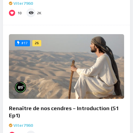
Viter7960
10
2K
26
#17
%
89
Renaître de nos cendres – Introduction (S1
Ep1)
Viter7960