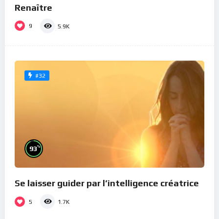
Renaître
9
5.9K
#32
%
93
Se laisser guider par l’intelligence créatrice
5
1.7K