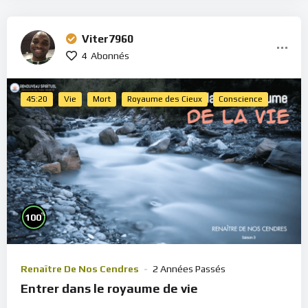
Viter7960
4
Abonnés
45:20
Vie
Mort
Royaume des Cieux
Conscience
%
100
Renaître De Nos Cendres
2 Années Passés
Entrer dans le royaume de vie