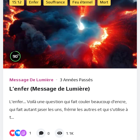
15:12
Enfer
Souffrance
Feu éternel
Mort
%
90
Message De Lumière
3 Années Passés
L’enfer (Message de Lumière)
L'enfer... Voilà une question qui fait couler beaucoup d'encre,
qui fait autant jaser les uns, frémir les autres et qui s'utilise à
t...
1
0
1.1K