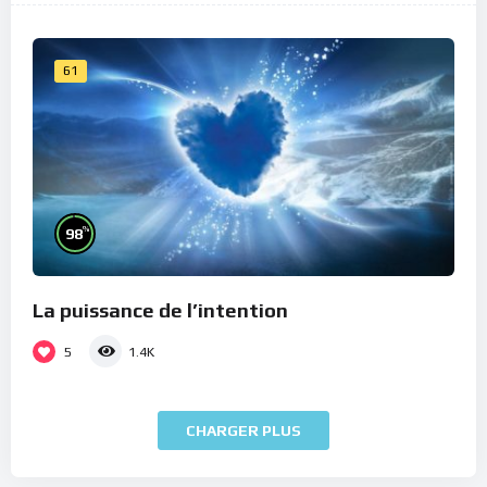
61
%
98
La puissance de l’intention
5
1.4K
CHARGER PLUS