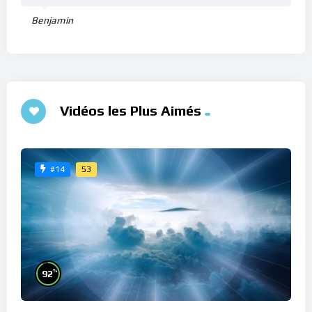
Benjamin
Vidéos les Plus Aimés
53
#14
%
92