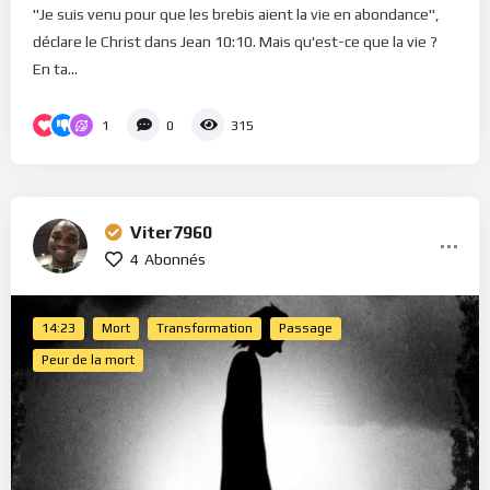
"Je suis venu pour que les brebis aient la vie en abondance",
déclare le Christ dans Jean 10:10. Mais qu'est-ce que la vie ?
En ta...
1
0
315
Viter7960
4
Abonnés
14:23
Mort
Transformation
Passage
Peur de la mort