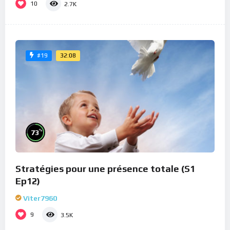
10
2.7K
32:08
#19
%
73
Stratégies pour une présence totale (S1
Ep12)
Viter7960
9
3.5K