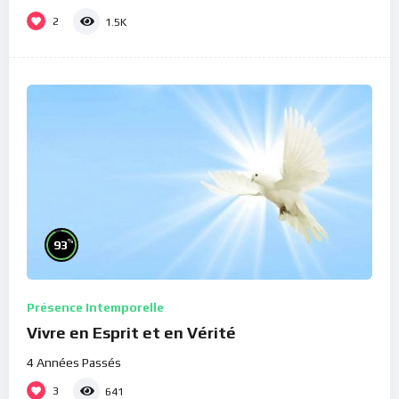
2
1.5K
%
93
Présence Intemporelle
Vivre en Esprit et en Vérité
4 Années Passés
3
641