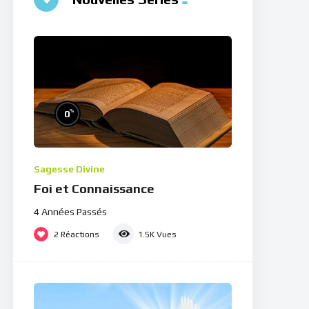
%
0
Sagesse Divine
Foi et Connaissance
4 Années Passés
2
Réactions
1.5K
Vues