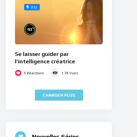
#32
%
93
Se laisser guider par
l’intelligence créatrice
5
Réactions
1.7K
Vues
CHARGER PLUS
Nouvelles Séries