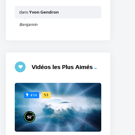
dans
Yvon Gendron
Benjamin
Vidéos les Plus Aimés
53
#14
%
92