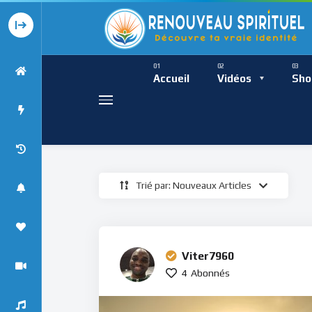
Présence Intempor
Ress
Accueil
Vidéos
Sho
Trié par: Nouveaux Articles
Présence Int
Viter7960
4
Abonnés