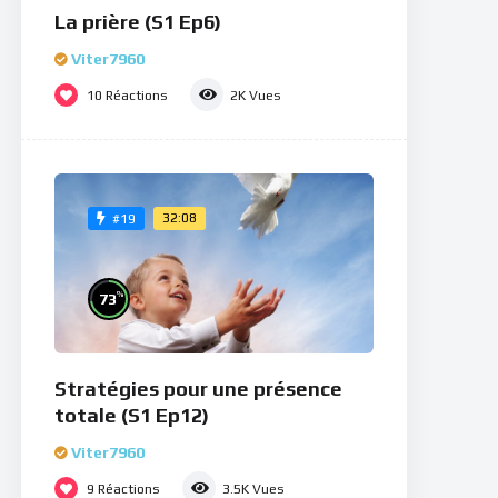
La prière (S1 Ep6)
Viter7960
10
Réactions
2K
Vues
32:08
#19
%
73
Stratégies pour une présence
totale (S1 Ep12)
Viter7960
9
Réactions
3.5K
Vues