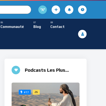
cture
usique Méditative
Communauté
Blog
Contact
De Lecture
ques
Musique Méditative
Podcasts Les Plus
Aimés
26
#17