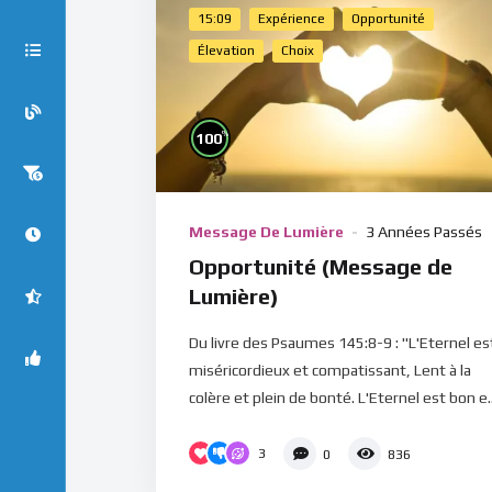
15:09
Expérience
Opportunité
Élevation
Choix
%
100
Message De Lumière
3 Années Passés
Opportunité (Message de
Lumière)
Du livre des Psaumes 145:8-9 : "L'Eternel es
miséricordieux et compatissant, Lent à la
colère et plein de bonté. L'Eternel est bon e..
3
0
836