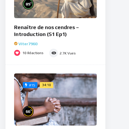
%
89
Renaître de nos cendres –
Introduction (S1 Ep1)
Viter7960
10
Réactions
2.7K
Vues
34:10
#15
%
66