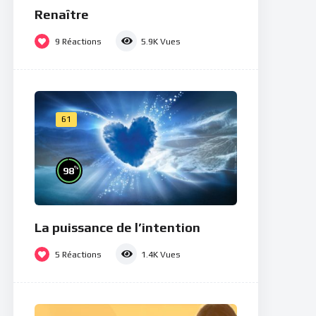
Renaître
9
Réactions
5.9K
Vues
61
%
98
La puissance de l’intention
5
Réactions
1.4K
Vues