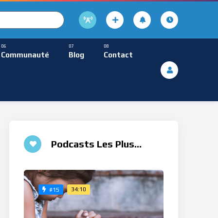
cture
usique Méditative
Communauté
Blog
Contact
De Lecture
ques
Musique Méditative
♮
Podcasts Les Plus
Aimés
34:10
#15