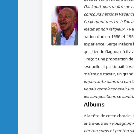
Dackouri alors maître de c
concours national Vacances
également mettre à l’ouvr
inédit et non religieux. »
Pen
national où en 1986 et 1987
expérience, Serge intègre 
quartier de Gagnoa où il vi
il reçoit une proposition 
lesquelles il participait à 
maître de chœur, un grand s
importante dans ma carrièr
venais remplacer avait un
les compositions se sont fa
Albums
À la tête de cette chorale
entre-autres
« Fouégnon »
par ton corps et par ton san