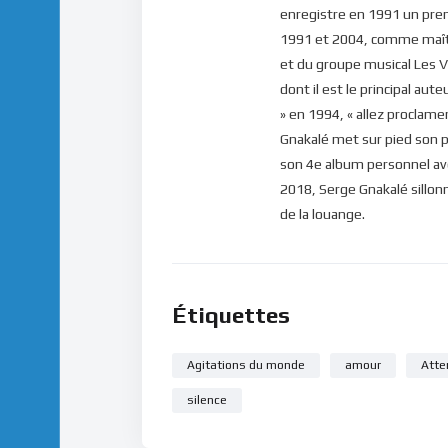
enregistre en 1991 un premi
1991 et 2004, comme maîtr
et du groupe musical Les V
dont il est le principal aut
» en 1994, « allez proclame
Gnakalé met sur pied son pr
son 4e album personnel avec
2018, Serge Gnakalé sillonn
de la louange.
Étiquettes
Agitations du monde
amour
Atte
silence