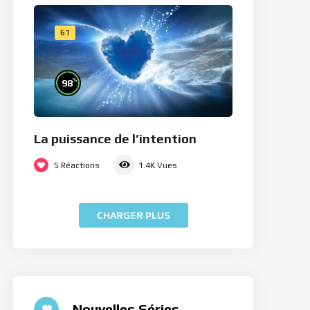
61
%
98
La puissance de l’intention
5
Réactions
1.4K
Vues
CHARGER PLUS
Nouvelles Séries