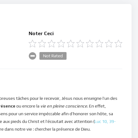
Noter Ceci
Not Rated
mbreuses tâches pour le recevoir, Jésus nous enseigne l’un des
résence
ou encore la
vie en pleine conscience
. En effet,
sens pour un service impéccable afin d’honorer son hôte, sa
 aux pieds du Christ et l’écoutait avec attention (
Luc 10, 39-
ire dans notre vie : chercher la présence de Dieu.