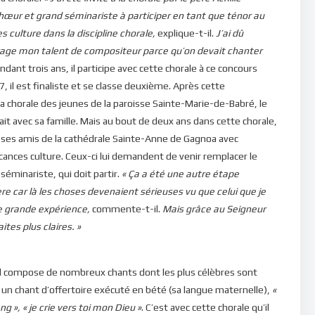
hœur et grand séminariste à participer en tant que ténor au
 culture dans la discipline chorale,
explique-t-il.
J’ai dû
age mon talent de compositeur parce qu’on devait chanter
dant trois ans, il participe avec cette chorale à ce concours
, il est finaliste et se classe deuxième. Après cette
la chorale des jeunes de la paroisse Sainte-Marie-de-Babré, le
vait avec sa famille. Mais au bout de deux ans dans cette chorale,
de ses amis de la cathédrale Sainte-Anne de Gagnoa avec
Vacances culture. Ceux-ci lui demandent de venir remplacer le
éminariste, qui doit partir.
« Ça a été une autre étape
e car là les choses devenaient sérieuses vu que celui que je
e grande expérience,
commente-t-il.
Mais grâce au Seigneur
ites plus claires. »
, il compose de nombreux chants dont les plus célèbres sont
un chant d’offertoire exécuté en bété (sa langue maternelle),
«
g », « je crie vers toi mon Dieu »
. C’est avec cette chorale qu’il