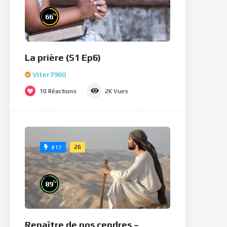
%
66
La prière (S1 Ep6)
Viter7960
10
Réactions
2K
Vues
26
#17
%
89
Renaître de nos cendres –