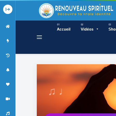
Présence Intempor
Ress
Accueil
Vidéos
Sho
♩
Présence Int
♯