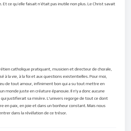
Et ce qu’elle faisait n’était pas inutile non plus. Le Christ savait
e pour qu’il y ait à manger. Mais pour le Seigneur, ce n’était pas
ont les bénéfices sont insignifiantes comparativement à celle
 Dieu vient confirmer cette exhortation : “
Cherchez
ieu; et toutes ces choses vous seront données par-dessus.
”
ours nous enfoncer dans cette recherche effrénée du bien
endemain ? A quoi bon mettre toute notre énergie dans ces
ui attirent illusoirement nos sens corporelles ?
 je suis Dieu ! Je domine sur les nations, je domine sur la
étien catholique pratiquant, musicien et directeur de chorale,
 du calme et de l’ordre dans notre vie car notre Dieu n’est pas
é à la vie, à la foi et aux questions existentielles. Pour moi,
t de la paix (
1 Corinthiens 14, 33
). Si la grâce de Dieu nous
eu de tout amour, infiniment bon qui a su tout mettre en
r d’après les choses futiles de ce monde, au risque de perdre
 un monde juste en créature épanouie. Il n'y a donc aucune
re être sort du calme du ciel en nous, pour affronter les
qui justifierait sa misère. L'univers regorge de tout ce dont
ce ce dont nous avons besoin ?
re en paix, en joie et dans un bonheur constant. Mais nous
rer dans la révélation de ce trésor.
e et de pressions venant de toutes parts, Dieu nous appelle à
e à être artisan de notre propre salut : Qu’est-ce qui est le plus
i courte et insignifiante vaut-elle la peine d’être préférée à