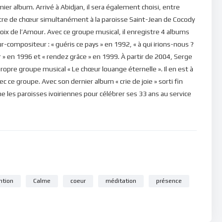
er album. Arrivé à Abidjan, il sera également choisi, entre
e de chœur simultanément à la paroisse Saint-Jean de Cocody
oix de l’Amour. Avec ce groupe musical, il enregistre 4 albums
eur-compositeur : « guéris ce pays » en 1992, « à qui irions-nous ?
r » en 1996 et « rendez grâce » en 1999. À partir de 2004, Serge
opre groupe musical « Le chœur louange éternelle ». Il en est à
 ce groupe. Avec son dernier album « crie de joie » sorti fin
e les paroisses ivoiriennes pour célébrer ses 33 ans au service
ntion
Calme
coeur
méditation
présence