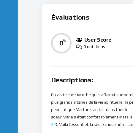
Évaluations
User Score
0
%
0 notations
Descriptions:
En visite chez Marthe qui s’affairait aux no
plus grands arcanes de la vie spirituelle : la
p
pendant que Marthe s’agitait dans tous les 
soeur Marie s’était confortablement installée
42
). Voilà l’essentiel, la seule chose nécessa