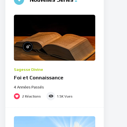
%
0
Sagesse Divine
Foi et Connaissance
4 Années Passés
2
Réactions
1.5K
Vues