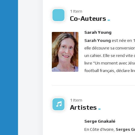
celle du ciel ? Le roi David déclare : “
Voici, tu
1 Item
comme un rien devant toi. Oui, tout homme 
Co-Auteurs
aussitôt : “
l’homme se promène comme une omb
recueillera.
” (
Psaume 39, 6
).
Sarah Young
Sarah Young
est née en 1
Comme Marthe, nombreuses sont les personne
elle découvre sa conversio
qui pourtant sont vaines. En effet, chercher
un cahier. Elle se rend vit
sur le coeur ! Car toute notre vie, terrestre e
livre "Un moment avec Jésus
vital car c’est lieu de l’amour, le vrai templ
football français, déclare l
des choses futiles de ce monde, pour le rem
seulement ainsi que nos pensées seront co
s’installera dans notre vie.
1 Item
Bonne méditation.
Artistes
Pour vous inscrire directement aux publicatio
label=”S’abonner” design=”twitter”]
Serge Gnakalé
En Côte d’Ivoire,
Serges G
Si vous voulez vous inscrire sur le site (af