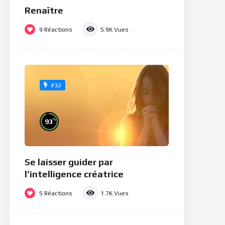
Renaître
9
Réactions
5.9K
Vues
#32
%
93
Se laisser guider par
l’intelligence créatrice
5
Réactions
1.7K
Vues