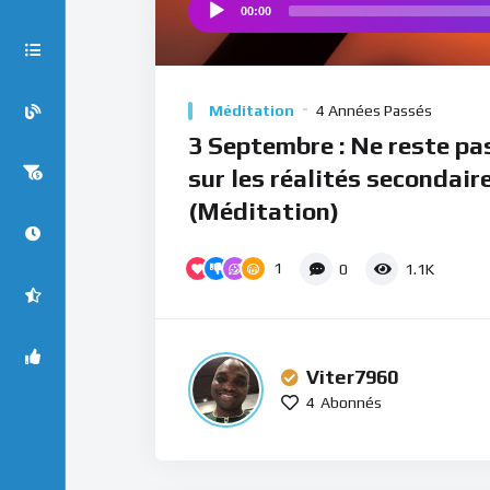
00:00
Audio
Player
Méditation
4 Années Passés
3 Septembre : Ne reste pas
sur les réalités secondair
(Méditation)
1
0
1.1K
Viter7960
4
Abonnés