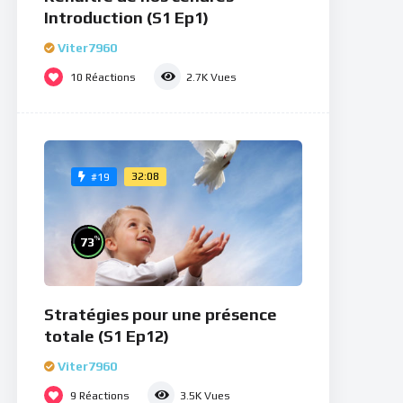
Introduction (S1 Ep1)
Viter7960
10
Réactions
2.7K
Vues
32:08
#19
%
73
Stratégies pour une présence
totale (S1 Ep12)
Viter7960
9
Réactions
3.5K
Vues