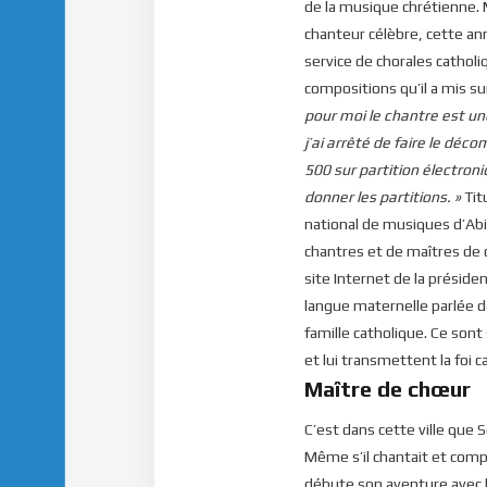
de la musique chrétienne.
publications, veuillez cliquer ici :
Inscription
chanteur célèbre, cette an
service de chorales cathol
compositions qu’il a mis su
pour moi le chantre est u
j’ai arrêté de faire le déc
500 sur partition électron
donner les partitions. »
Tit
national de musiques d’Ab
chantres et de maîtres de ch
site Internet de la préside
langue maternelle parlée da
famille catholique. Ce sont
et lui transmettent la foi c
Maître de chœur
C’est dans cette ville que
Même s’il chantait et com
débute son aventure avec l