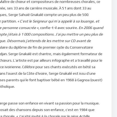
 Maître de chœur et compositeurs de nombreuses chorales, ce
née, ses 33 ans de carrière musicale. À 51 ans dont 33 au
iques, Serge Sahuié Gnakalé compte un peu plus de 500
r partition.
« C’est le Seigneur qui m’a appelé à sa louange, et
ne personne consacrée »
, confie-t-il avec sourire.
En 2006 quand
ompte j’étais à 1 000 compositions. J’ai pu mettre un peu plus de
ique. Désormais j’attends de les mettre sur CD avant de
ulaire du diplôme de fin de premier cycle du Conservatoire
idjan. Serge Gnakalé est chantre, mais également formateur de
œurs. L’artiste est par ailleurs infographe et a travaillé pour le
nce ivoirienne. Célèbre pour ses chants exécutés en bété sa
ns l’ouest de la Côte d’Ivoire, Serge Gnakalé est issu d’une
 ses parents qui le font baptiser bébé en 1968 à Gagnoa (ouest)
atholique.
 Serge passe son enfance en vivant sa passion pour la musique.
posait des chansons depuis son enfance, c’est en 1984 que
a chorale.
« J’ai été invité à la chorale par le père Achille