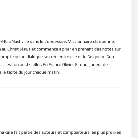
 as donné à mes jours la largeur de la main, Et ma vie est
debout n’est qu’un souffle.
” (
Psaume 39, 5
). Et il poursuit
re, Il s’agite vainement; Il amasse, et il ne sait qui
946 à Nashville dans le
Tennessee
. Missionnaire chrétienne,
s qui s’agitent pour des choses leur paraissant utiles, mais
n au Christ Jésus et commence à prier en prenant des notes sur
 premièrement le royaume des cieux, c’est fixer notre attention
e compte qu'un dialogue se crée entre elle et le Seigneur. Son
t céleste vient de là. Le coeur, c’est l’essentiel et c’est même le
" est un best-seller. En France Olivier Giroud, joueur de
e de l’Esprit Saint ! Nous devons donc apprendre à le débarrasser
ire le texte du jour chaque matin.
plir de la présence constante et permanente de Dieu. C’est
nstamment renouvelées par le Saint-Esprit et que le bonheur
ns, veuillez cliquer ici : [newsletter_button id=2
nakalé
fait partie des auteurs et compositeurs les plus prolixes
in d’être en mesure de poster des commentaires) et pour les