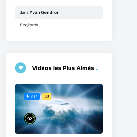
dans
Yvon Gendron
Benjamin
Vidéos les Plus Aimés
53
#14
%
92