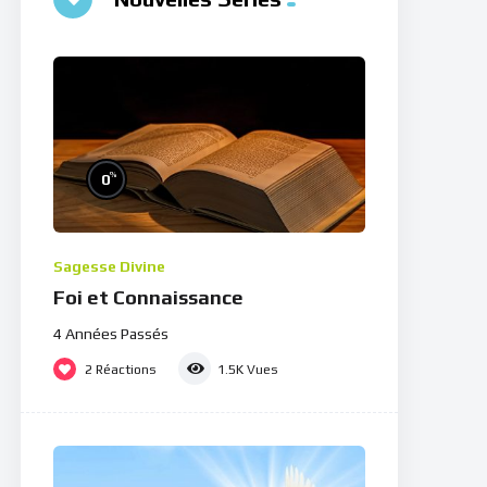
%
0
Sagesse Divine
Foi et Connaissance
4 Années Passés
2
Réactions
1.5K
Vues