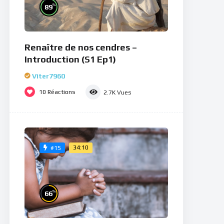
%
89
Renaître de nos cendres –
Introduction (S1 Ep1)
Viter7960
10
Réactions
2.7K
Vues
34:10
#15
%
66