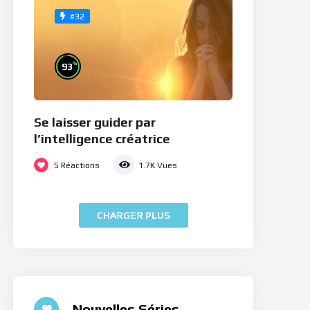
#32
%
93
Se laisser guider par
l’intelligence créatrice
5
Réactions
1.7K
Vues
CHARGER PLUS
Nouvelles Séries