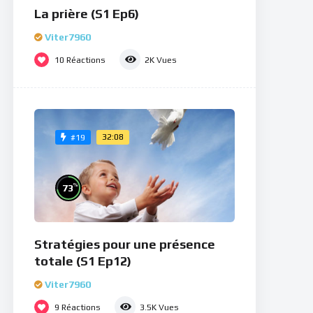
La prière (S1 Ep6)
Viter7960
10
Réactions
2K
Vues
32:08
#19
%
73
Stratégies pour une présence
totale (S1 Ep12)
Viter7960
9
Réactions
3.5K
Vues