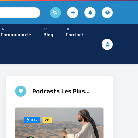
cture
usique Méditative
Communauté
Blog
Contact
De Lecture
ques
Musique Méditative
Podcasts Les Plus
Aimés
26
#17