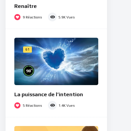
Renaître
9
Réactions
5.9K
Vues
61
%
98
La puissance de l’intention
5
Réactions
1.4K
Vues