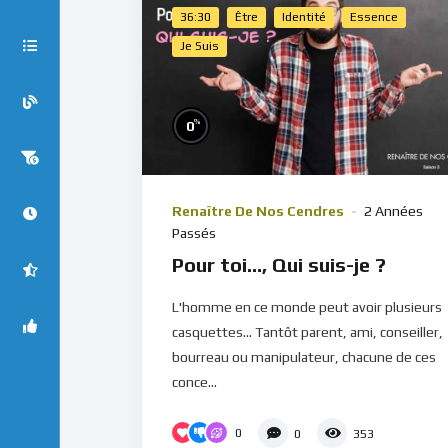
36:30
Être
Identité
Essence
Je Suis
%
0
Renaître De Nos Cendres
2 Années
Passés
Pour toi…, Qui suis-je ?
L'homme en ce monde peut avoir plusieurs
casquettes... Tantôt parent, ami, conseiller,
bourreau ou manipulateur, chacune de ces
conce...
0
0
353