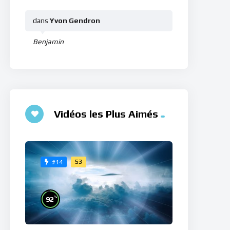
dans
Yvon Gendron
Benjamin
Vidéos les Plus Aimés
53
#14
%
92