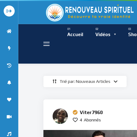
Présence Intempor
Ress
Accueil
Vidéos
Sho
Trié par: Nouveaux Articles
Présence Int
Viter7960
4
Abonnés