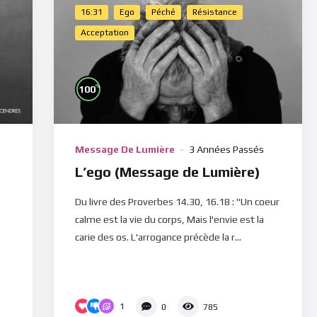
16:31
Ego
Péché
Résistance
Acceptation
%
100
Message De Lumière
3 Années Passés
L’ego (Message de Lumière)
Du livre des Proverbes 14.30, 16.18 : "Un coeur
calme est la vie du corps, Mais l'envie est la
carie des os. L'arrogance précède la r...
1
0
785