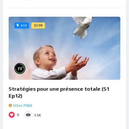
32:08
#19
%
73
Stratégies pour une présence totale (S1
Ep12)
Viter7960
9
3.5K