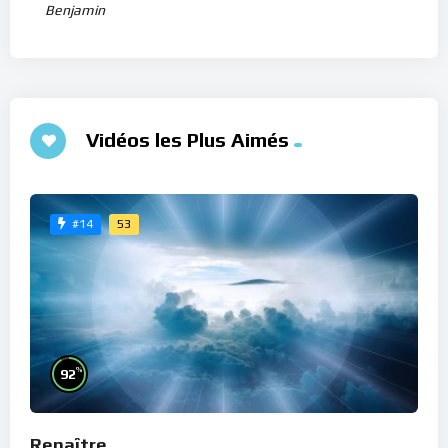
Benjamin
Vidéos les Plus Aimés
53
#14
%
92
Renaître