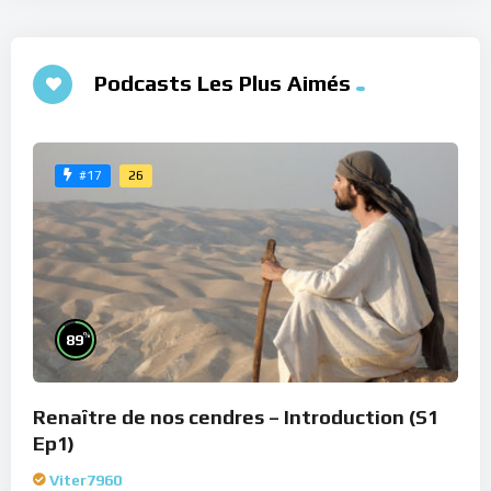
Podcasts Les Plus Aimés
26
#17
%
89
Renaître de nos cendres – Introduction (S1
Ep1)
Viter7960