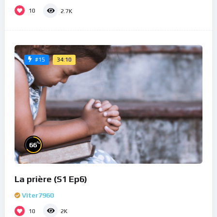
10
2.7K
34:10
#15
%
66
La prière (S1 Ep6)
Viter7960
10
2K