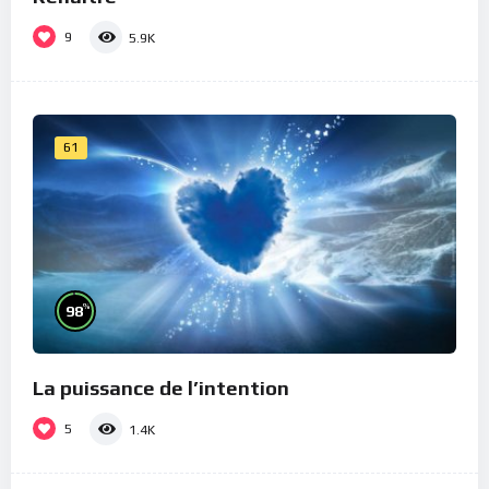
9
5.9K
61
%
98
La puissance de l’intention
5
1.4K