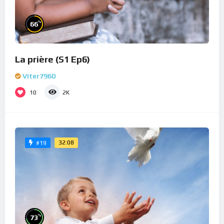
%
66
La prière (S1 Ep6)
Viter7960
10
2K
32:08
#19
%
73