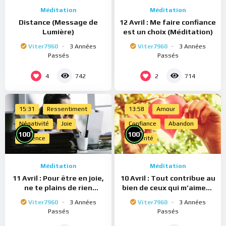
Méditation
Méditation
Distance (Message de
12 Avril : Me faire confiance
Lumière)
est un choix (Méditation)
Viter7960
3 Années
Viter7960
3 Années
Passés
Passés
4
2
742
714
15:31
Ressentiment
13:58
Amour
Négativité
Joie
Confiance
Abandon
%
%
100
100
Présence
Sincérité
Méditation
Méditation
11 Avril : Pour être en joie,
10 Avril : Tout contribue au
ne te plains de rien
bien de ceux qui m’aiment
(Méditation)
(Méditation)
Viter7960
3 Années
Viter7960
3 Années
Passés
Passés