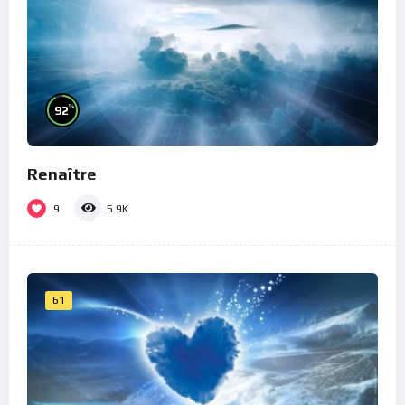
%
92
Renaître
9
5.9K
61