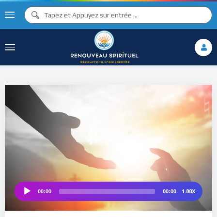
♫ ♩
♫
♩
♯ ♬
♮
♯ ♪
1.00X
00:00
00:00
Audio