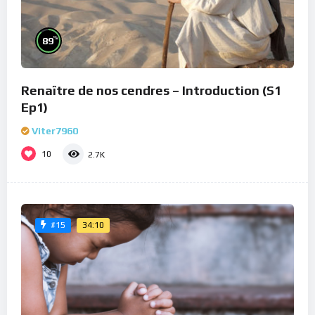
%
89
Renaître de nos cendres – Introduction (S1
Ep1)
Viter7960
10
2.7K
34:10
#15