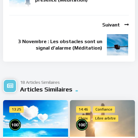
Suivant
3 Novembre : Les obstacles sont un
signal d’alarme (Méditation)
18 Articles Similaires
Articles Similaires
13:25
14:46
Confiance
Choix
Libre arbitre
%
%
100
100