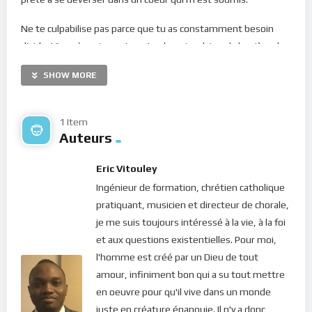
Ne te culpabilise pas parce que tu as constamment besoin
d’aide. Viens à moi avec tous tes besoins, laisse la lumière de
mon amour te remplir.
SHOW MORE
Un coeur soumis ne se plaint pas et ne se révolte pas lorsque
les difficultés surgissent. Il trouve le courage de me remercier
1 Item
même durant l’épreuve. Te soumettre à ma volonté est, en
Auteurs
fin de compte, un acte de confiance. C’est dans le calme et la
confiance que se trouve ta force.”
Eric Vitouley
Ingénieur de formation, chrétien catholique
Sarah Young,
Un moment avec Jésus,
page 402.
pratiquant, musicien et directeur de chorale,
Bonne méditation.
je me suis toujours intéressé à la vie, à la foi
et aux questions existentielles. Pour moi,
Pour vous inscrire directement aux publications, veuillez
l'homme est créé par un Dieu de tout
cliquer ici : [newsletter_button id=2 label=”S’abonner”
amour, infiniment bon qui a su tout mettre
design=”twitter”]
en oeuvre pour qu'il vive dans un monde
juste en créature épanouie. Il n'y a donc