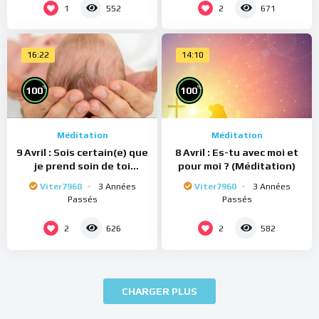
1
2
552
671
16:22
14:10
%
%
100
100
Méditation
Méditation
9 Avril : Sois certain(e) que
8 Avril : Es-tu avec moi et
je prend soin de toi
pour moi ? (Méditation)
(Méditation)
Viter7960
3 Années
Viter7960
3 Années
Passés
Passés
2
2
626
582
CHARGER PLUS