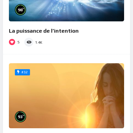
%
98
La puissance de l’intention
5
1.4K
#32
%
93