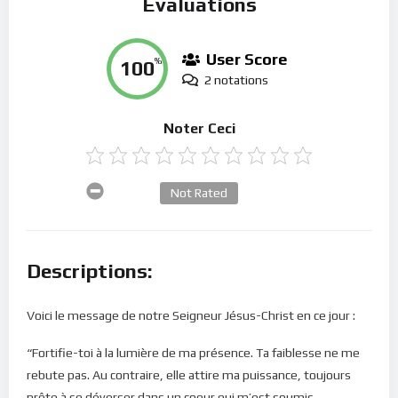
Évaluations
User Score
100
%
2 notations
Noter Ceci
Not Rated
Descriptions:
Voici le message de notre Seigneur Jésus-Christ en ce jour :
“Fortifie-toi à la lumière de ma présence. Ta faiblesse ne me
rebute pas. Au contraire, elle attire ma puissance, toujours
prête à se déverser dans un coeur qui m’est soumis.