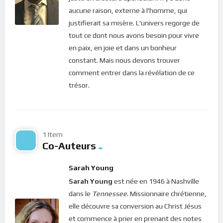
Si vous voulez vous inscrire sur le site (afin d’être en mesure
aucune raison, externe à l'homme, qui
de poster des commentaires) et pour les publications,
justifierait sa misère. L'univers regorge de
veuillez cliquer ici :
Inscription
tout ce dont nous avons besoin pour vivre
en paix, en joie et dans un bonheur
constant. Mais nous devons trouver
comment entrer dans la révélation de ce
trésor.
1 Item
Co-Auteurs
Sarah Young
Sarah Young
est née en 1946 à Nashville
dans le
Tennessee
. Missionnaire chrétienne,
elle découvre sa conversion au Christ Jésus
et commence à prier en prenant des notes