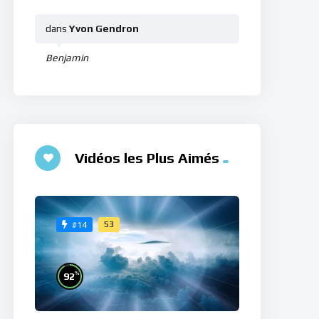
dans
Yvon Gendron
Benjamin
Vidéos les Plus Aimés
53
#14
%
92