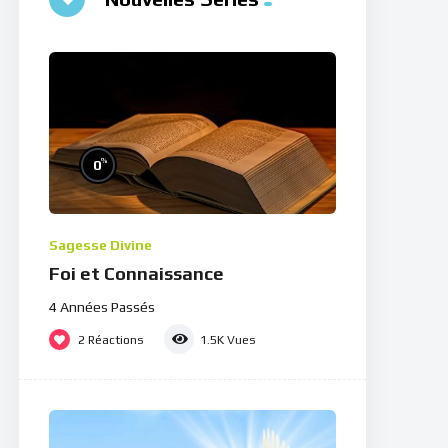
%
0
Sagesse Divine
Foi et Connaissance
4 Années Passés
2
Réactions
1.5K
Vues