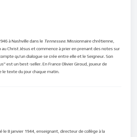
 jamais. Alors nous devons nous élever au-dessus des
 pour reconnaître la grâce exceptionnelle de sa présence et de
s, le chemin du salut et de la lumière.
946 à Nashville dans le
Tennessee
. Missionnaire chrétienne,
ns, veuillez cliquer ici : [newsletter_button id=2
n au Christ Jésus et commence à prier en prenant des notes sur
e compte qu'un dialogue se crée entre elle et le Seigneur. Son
" est un best-seller. En France Olivier Giroud, joueur de
in d’être en mesure de poster des commentaires) et pour les
ire le texte du jour chaque matin.
né le 8 janvier 1944, enseignant, directeur de collège à la