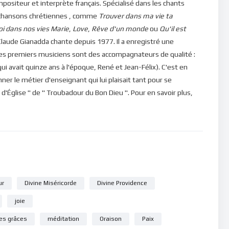
mpositeur et interprète français. Spécialisé dans les chants
 de chansons chrétiennes , comme
Trouver dans ma vie ta
oi dans nos vies
Marie
,
Love
,
Rêve d'un monde
ou
Qu'il est
laude Gianadda chante depuis 1977. Il a enregistré une
Ses premiers musiciens sont des accompagnateurs de qualité :
qui avait quinze ans à l'époque, René et Jean-Félix). C'est en
ner le métier d'enseignant qui lui plaisait tant pour se
 d'Église " de " Troubadour du Bon Dieu ". Pour en savoir plus,
ur
Divine Miséricorde
Divine Providence
joie
mes grâces
méditation
Oraison
Paix