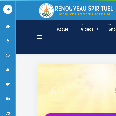
Présence Intempor
Ress
Accueil
Vidéos
Sho
♩
Présence Int
♯