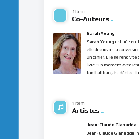
avec nous et en nous. Il ne nous abandonne
1 Item
circonstances passagères de la vie présente
Co-Auteurs
sa paix ! Et c’est alors que s’ouvrira pour nou
Sarah Young
Bonne méditation.
Sarah Young
est née en 1
Pour vous inscrire directement aux publicatio
elle découvre sa conversio
label=”S’abonner” design=”twitter”]
un cahier. Elle se rend vit
livre "Un moment avec Jésus
Si vous voulez vous inscrire sur le site (af
football français, déclare l
publications, veuillez cliquer ici :
Inscription
1 Item
Artistes
Jean-Claude Gianadda
Jean-Claude Gianadda
, 