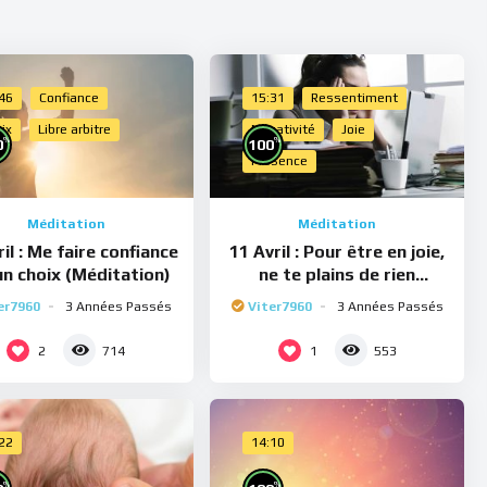
:46
Confiance
15:31
Ressentiment
ix
Libre arbitre
Négativité
Joie
%
%
0
100
Présence
Méditation
Méditation
il : Me faire confiance
11 Avril : Pour être en joie,
un choix (Méditation)
ne te plains de rien
(Méditation)
er7960
3 Années Passés
Viter7960
3 Années Passés
2
1
714
553
:22
14:10
%
%