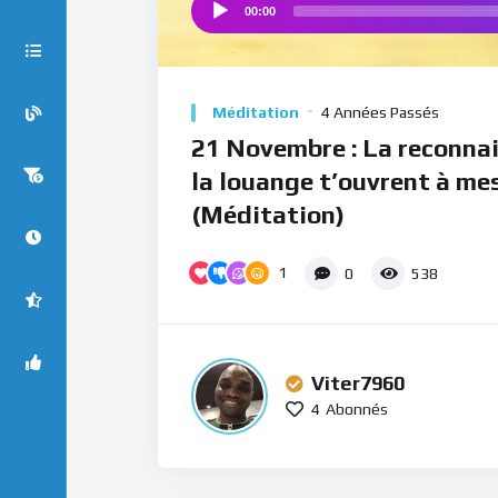
00:00
Audio
Player
Méditation
4 Années Passés
21 Novembre : La reconna
la louange t’ouvrent à me
(Méditation)
1
0
538
Viter7960
4
Abonnés