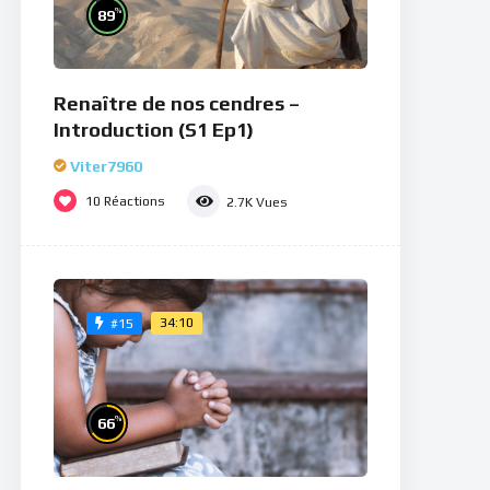
%
89
Renaître de nos cendres –
Introduction (S1 Ep1)
Viter7960
10
Réactions
2.7K
Vues
34:10
#15
%
66