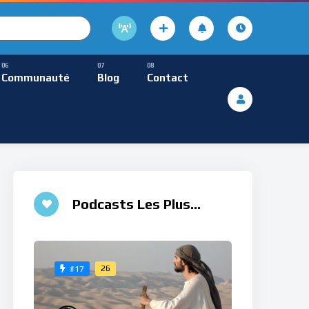
cture
usique Méditative
Communauté
Blog
Contact
De Lecture
ques
Musique Méditative
 ♮
Podcasts Les Plus
Aimés
26
#17