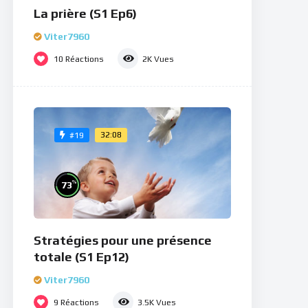
La prière (S1 Ep6)
Viter7960
10
Réactions
2K
Vues
32:08
#19
%
73
Stratégies pour une présence
totale (S1 Ep12)
Viter7960
9
Réactions
3.5K
Vues