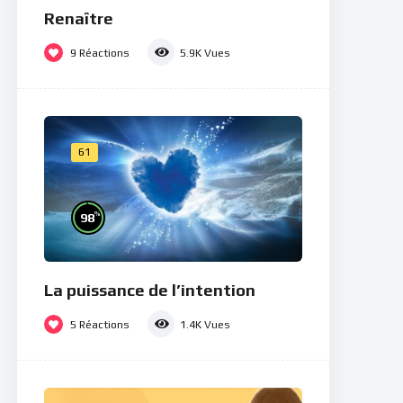
Renaître
9
Réactions
5.9K
Vues
61
%
98
La puissance de l’intention
5
Réactions
1.4K
Vues