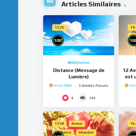
Articles Similaires
13:25
14
Cho
%
100
10
Méditation
Distance (Message de
12 Avr
Lumière)
est 
Viter7960
3 Années Passés
Vit
4
743
13:58
Amour
16
Confiance
Abandon
%