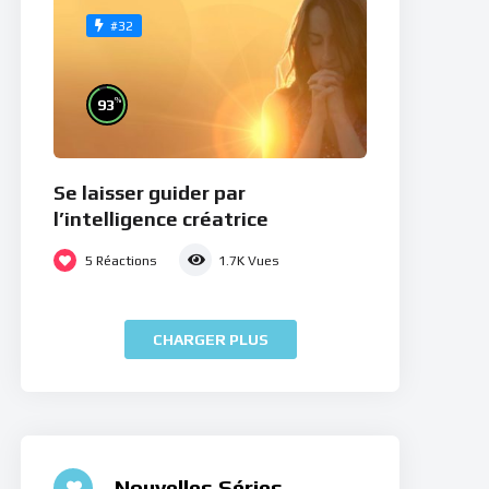
#32
%
93
Se laisser guider par
l’intelligence créatrice
5
Réactions
1.7K
Vues
CHARGER PLUS
Nouvelles Séries