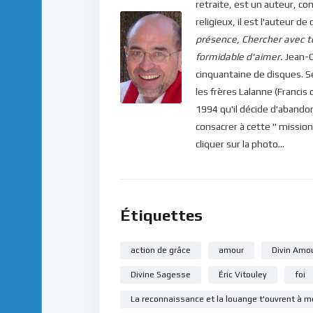
retraite, est un auteur, co
religieux, il est l'auteur
présence
,
Chercher avec t
formidable d'aimer.
Jean-C
cinquantaine de disques. 
les frères Lalanne (Francis 
1994 qu'il décide d'abandon
consacrer à cette " mission
cliquer sur la photo...
Étiquettes
action de grâce
amour
Divin Amo
Divine Sagesse
Éric Vitouley
foi
La reconnaissance et la louange t'ouvrent à 