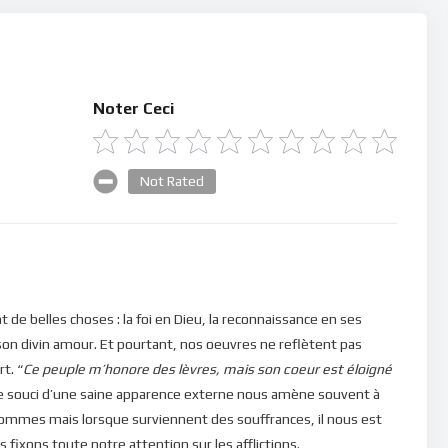
Noter Ceci
Not Rated
de belles choses : la foi en Dieu, la reconnaissance en ses
n divin amour. Et pourtant, nos oeuvres ne reflètent pas
t. “
Ce peuple m’honore des lèvres, mais son coeur est éloigné
. Le souci d’une saine apparence externe nous amène souvent à
ommes mais lorsque surviennent des souffrances, il nous est
ous fixons toute notre attention sur les afflictions.