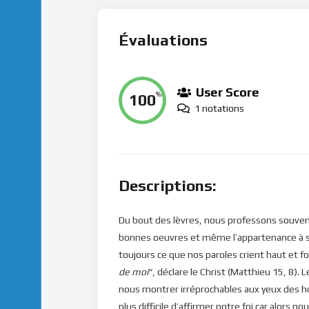
Évaluations
User Score
100
%
1 notations
Descriptions:
Du bout des lèvres, nous professons souvent 
bonnes oeuvres et même l’appartenance à so
toujours ce que nos paroles crient haut et for
de moi
“, déclare le Christ (Matthieu 15, 8)
nous montrer irréprochables aux yeux des h
plus difficile d’affirmer notre foi car alors n