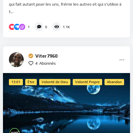
qui fait autant jaser les uns, frémir les autres et qui s'utilise à
t...
1
0
1.1K
Viter7960
4
Abonnés
13:01
Être
Volonté de Dieu
Volonté Propre
Abandon
%