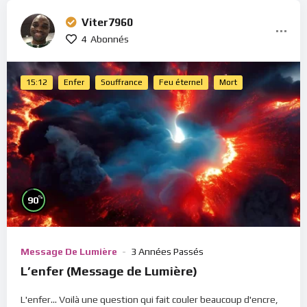
Viter7960
4
Abonnés
15:12
Enfer
Souffrance
Feu éternel
Mort
%
90
Message De Lumière
3 Années Passés
L’enfer (Message de Lumière)
L'enfer... Voilà une question qui fait couler beaucoup d'encre,