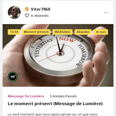
Viter7960
4
Abonnés
13:34
Moment présent
Méditation
Abandon
Je suis
%
99
Message De Lumière
3 Années Passés
Le moment présent (Message de Lumière)
Le seul moment que nous ayons jamais eu, et que nous