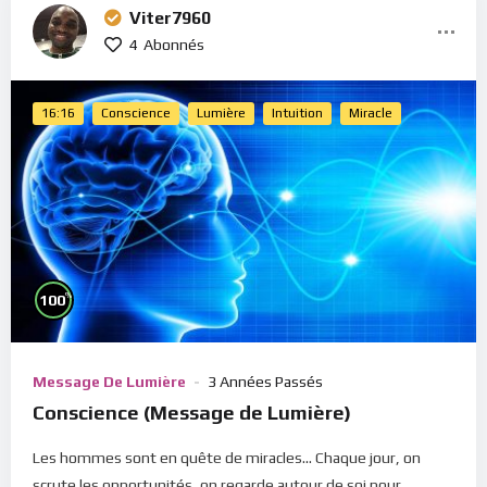
Viter7960
4
Abonnés
16:16
Conscience
Lumière
Intuition
Miracle
%
100
Message De Lumière
3 Années Passés
Conscience (Message de Lumière)
Les hommes sont en quête de miracles... Chaque jour, on
scrute les opportunités, on regarde autour de soi pour