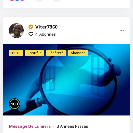
Viter7960
4
Abonnés
15:12
Contrôle
Légèreté
Abandon
%
100
Message De Lumière
3 Années Passés