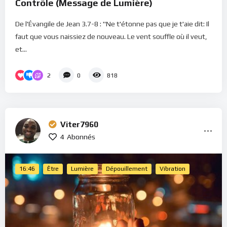
Contrôle (Message de Lumière)
De l'Évangile de Jean 3.7-8 : "Ne t'étonne pas que je t'aie dit: Il
faut que vous naissiez de nouveau. Le vent souffle où il veut,
et...
2
0
818
Viter7960
4
Abonnés
16:46
Être
Lumière
Dépouillement
Vibration