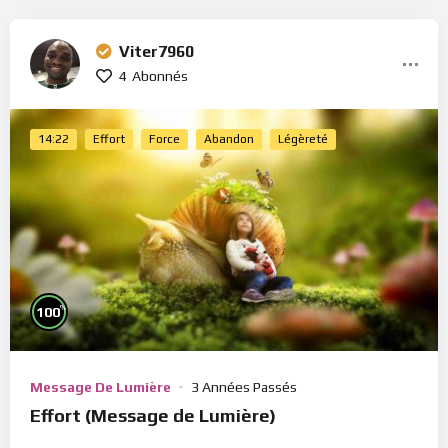
Viter7960
4
Abonnés
14:22
Effort
Force
Abandon
Légèreté
%
100
Message De Lumière
3 Années Passés
Effort (Message de Lumière)