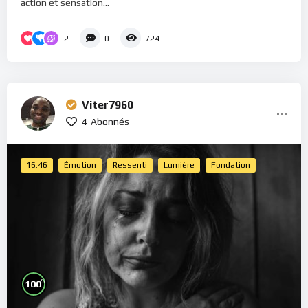
action et sensation...
2
0
724
Viter7960
4
Abonnés
16:46
Émotion
Ressenti
Lumière
Fondation
%
100