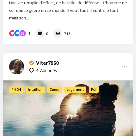
Une vie remplie d'effort, de bataille, de défense... L'homme ne
se repose guère en ce monde. Il veut tout, il contrôle tout
mais son...
1
0
713
Viter7960
4
Abonnés
14:04
Intuition
Coeur
Jugement
Foi