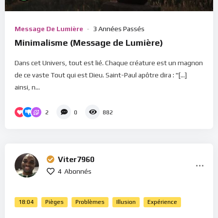
Message De Lumière
3 Années Passés
Minimalisme (Message de Lumière)
Dans cet Univers, tout est lié. Chaque créature est un magnon
de ce vaste Tout qui est Dieu. Saint-Paul apôtre dira : "[...]
ainsi, n...
2
0
882
Viter7960
4
Abonnés
18:04
Pièges
Problèmes
Illusion
Expérience