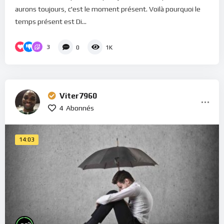
aurons toujours, c'est le moment présent. Voilà pourquoi le
temps présent est Di...
3
0
1K
Viter7960
4
Abonnés
14:03
%