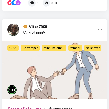
2
0
0.9K
Viter7960
4
Abonnés
16:51
Se tromper
faire une erreur
tomber
se relever
%
100
Message De Lumière
3 Années Passés