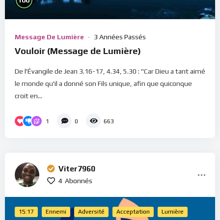
100
Message De Lumière
3 Années Passés
Vouloir (Message de Lumière)
De l'Évangile de Jean 3.16-17, 4.34, 5.30 : "Car Dieu a tant aimé
le monde qu'il a donné son Fils unique, afin que quiconque
croit en...
1
0
663
Viter7960
4
Abonnés
15:17
Ennemi
Adversité
Acceptation
Lumière