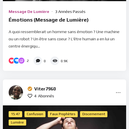
Message De Lumière
3 Années Passés
Émotions (Message de Lumière)
A quoi ressemblerait un homme sans émotion ? Une machine
ou un robot ? Un être sans coeur ? L'être humain a en lui un
centre énergiqu...
2
0
0.9K
Viter7960
4
Abonnés
15:47
Confusion
Faux Prophètes
Discernement
Lumière