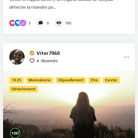
détecter la moindre po...
2
0
785
Viter7960
4
Abonnés
19:25
Minimalisme
Dépouillement
Être
Exister
Détachement
%
100