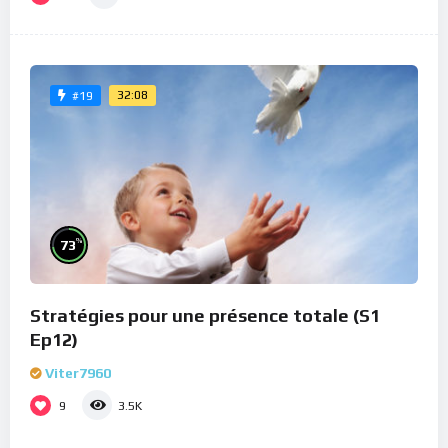
32:08
#19
%
73
Stratégies pour une présence totale (S1
Ep12)
Viter7960
9
3.5K