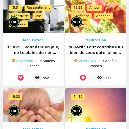
15:31
Ressentiment
13:58
Amour
Négativité
Joie
Confiance
Abandon
%
%
100
100
Présence
Sincérité
Méditation
Méditation
11 Avril : Pour être en joie,
10 Avril : Tout contribue au
ne te plains de rien
bien de ceux qui m’aiment
(Méditation)
(Méditation)
Viter7960
3 Années
Viter7960
3 Années
Passés
Passés
1
2
552
671
16:22
14:10
%
%
100
100