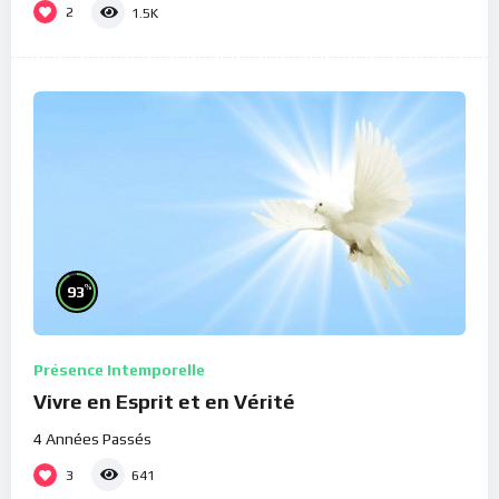
2
1.5K
%
93
Présence Intemporelle
Vivre en Esprit et en Vérité
4 Années Passés
3
641