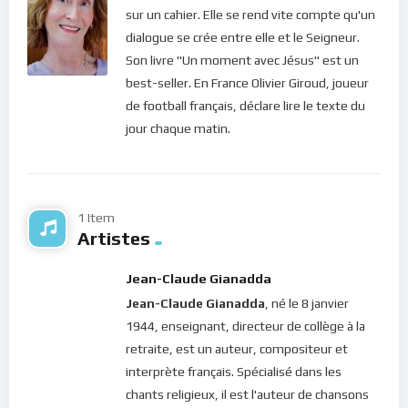
cliquer ici : [newsletter_button id=2 label=”S’abonner”
sur un cahier. Elle se rend vite compte qu'un
design=”twitter”]
dialogue se crée entre elle et le Seigneur.
Son livre "Un moment avec Jésus" est un
Si vous voulez vous inscrire sur le site (afin d’être en mesure
best-seller. En France Olivier Giroud, joueur
de poster des commentaires) et pour les publications,
de football français, déclare lire le texte du
veuillez cliquer ici :
Inscription
jour chaque matin.
1 Item
Artistes
Jean-Claude Gianadda
Jean-Claude Gianadda
, né le 8 janvier
1944, enseignant, directeur de collège à la
retraite, est un auteur, compositeur et
interprète français. Spécialisé dans les
chants religieux, il est l'auteur de chansons