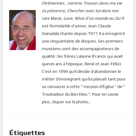
chrétiennes , comme
Trouver dans ma vie
ta présence
,
Chercher avec toi dans nos
vies
Marie
,
Love
,
Rêve d'un monde
ou
Qu'il
est formidable d'aimer.
Jean-Claude
Gianadda chante depuis 1977. Il a enregistré
une cinquantaine de disques. Ses premiers
musiciens sont des accompagnateurs de
qualité : les frères Lalanne (Francis qui avait
quinze ans à l'époque, René et Jean-Félix).
C'est en 1994 qu'il décide d'abandonner le
métier d'enseignant qui lui plaisait tant pour
se consacrer à cette " mission d'Église " de "
Troubadour du Bon Dieu ". Pour en savoir
plus, cliquer sur la photo...
Étiquettes