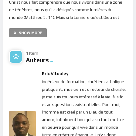
Christ nous fait comprendre que nous vivons dans une zone
de ténèbres, nous qu’il a désignés comme lumières du
monde (Matthieu 5, 14).
Mais si la Lumière qu’est Dieu est
venue dans ces mêmes ténèbres et qu’elles ne l’ont point
reconnue, pourrions-nous, disciples et amis de Dieu,
SHOW MORE
prétendre à un traitement contraire ? Non. Le Seigneur nous a
d’ailleurs prévenu : « Si le monde vous hait, sachez qu’il m’a haï
1 Item
avant vous. » (Jean 15, 18). Alors si nous choisissons de
Auteurs
donner notre vie à Dieu, nous serons persécutés.
Eric Vitouley
Chers frères et soeurs, nous vivons dans un monde égoïque.
Ingénieur de formation, chrétien catholique
Cela signifie que le diable ou l’amour de soi et Satan ou
pratiquant, musicien et directeur de chorale,
l’amour des choses matérielles, dominent dans les coeurs. Et
je me suis toujours intéressé à la vie, à la foi
toutes les souffrances que ressentent les hommes
et aux questions existentielles. Pour moi,
proviennent de cette déchéance. Le diable, lui-même,
l'homme est créé par un Dieu de tout
tentant Jésus n’a-t-il pas affirmé que tous les royaumes du
amour, infiniment bon qui a su tout mettre
monde lui appartiennent (Luc 4, 6) ? Alors il est là, à l’oeuvre
en oeuvre pour qu'il vive dans un monde
dans chacune des initiatives des principautés de ce monde.
Et
juste en créature épanouie. Il n'y a donc