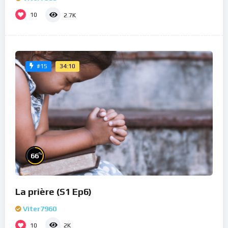
10
2.7K
34:10
#15
%
66
La prière (S1 Ep6)
Viter7960
10
2K