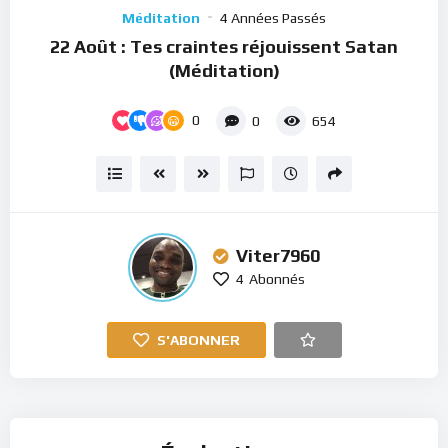
Player
Méditation
4 Années Passés
22 Août : Tes craintes réjouissent Satan
(Méditation)
0
0
654
Viter7960
4
Abonnés
S'ABONNER