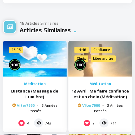
18 Articles Similaires
Articles Similaires
13:25
14:46
Confiance
Choix
Libre arbitre
%
%
100
100
Méditation
Méditation
Distance (Message de
12 Avril : Me faire confiance
Lumière)
est un choix (Méditation)
Viter7960
3 Années
Viter7960
3 Années
Passés
Passés
4
2
742
711