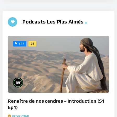
Podcasts Les Plus Aimés
26
#17
%
89
Renaître de nos cendres – Introduction (S1
Ep1)
Viter7960