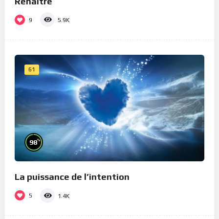
Renaître
9
5.9K
61
%
98
La puissance de l’intention
5
1.4K