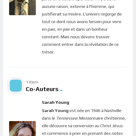
les conséquences sur les enfants de Dieu que nous sommes,
aucune raison, externe à l'homme, qui
ce sont les souffrances émotionnelles, la peur, le stress, etc.
justifierait sa misère. L'univers regorge de
Mais aujourd’hui, le Christ nous dit de garder confiance en Lui
tout ce dont nous avons besoin pour vivre
et de cesser d’avoir peur. Car, nous prévient-Il, “
la peur est
en paix, en joie et dans un bonheur
l’une des armes favorites de Satan
“. A la place, le Seigneur
constant. Mais nous devons trouver
nous exhorte à utiliser notre foi et notre confiance en Lui pour
comment entrer dans la révélation de ce
résister au diable, et alors celui-ci fuira loin de nous (Jacques 4,
trésor.
7). Cela veut donc dire que pour dissiper toutes sortes de
peur, le chrétien doit s’en remettre à son Dieu. La lumière du
ciel dans nos méditations, voilà qui nous élève infiniment au-
dessus des choses du monde et qui nous rapproche de Dieu.
1 Item
Co-Auteurs
Mais pour s’y plonger, il faut se rafraîchir régulièrement dans la
sainte présence de Dieu. C’est la seule façon d’avoir pleins
Sarah Young
pouvoirs et pleine puissance sur le diable !
Sarah Young
est née en 1946 à Nashville
Bonne méditation.
dans le
Tennessee
. Missionnaire chrétienne,
elle découvre sa conversion au Christ Jésus
Pour vous inscrire directement aux publications, veuillez
et commence à prier en prenant des notes