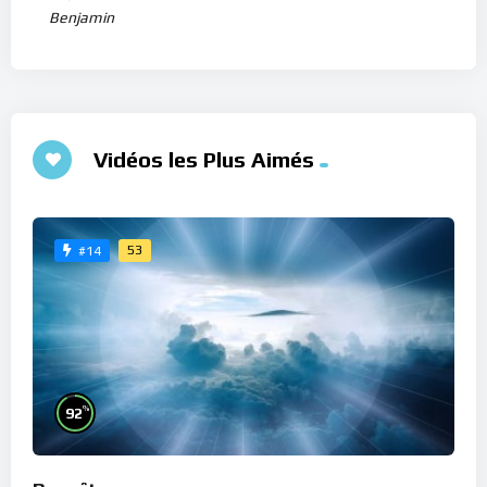
Benjamin
Vidéos les Plus Aimés
53
#14
%
92