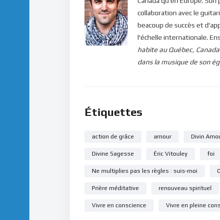
Canada qu'en Europe. Son 
collaboration avec le guita
beacoup de succès et d'app
l'échelle internationale. E
habite au Québec, Canada 
dans la musique de son égl
Étiquettes
action de grâce
amour
Divin Amo
Divine Sagesse
Éric Vitouley
foi
Ne multiplies pas les règles : suis-moi
Prière méditative
renouveau spirituel
Vivre en conscience
Vivre en pleine con