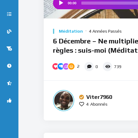
00:00
Audio
Player
Méditation
4 Années Passés
6 Décembre – Ne multiplie
règles : suis-moi (Méditat
2
0
739
Viter7960
4
Abonnés