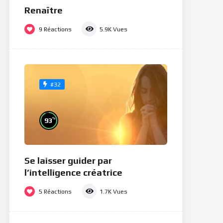
Renaître
9
Réactions
5.9K
Vues
#32
%
93
Se laisser guider par
l’intelligence créatrice
5
Réactions
1.7K
Vues