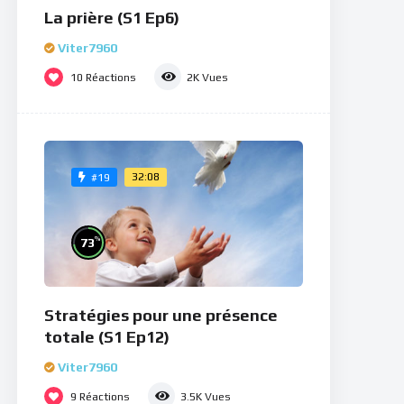
La prière (S1 Ep6)
Viter7960
10
Réactions
2K
Vues
32:08
#19
%
73
Stratégies pour une présence
totale (S1 Ep12)
Viter7960
9
Réactions
3.5K
Vues