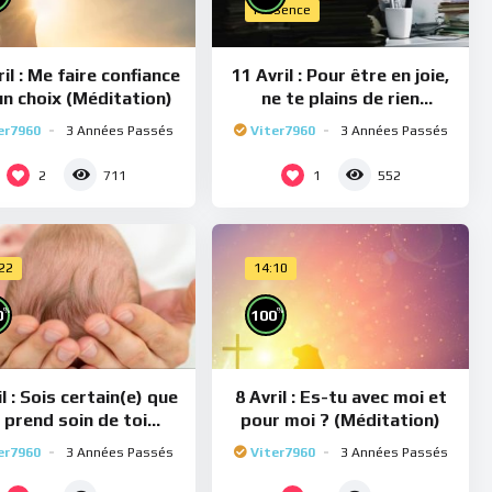
Présence
il : Me faire confiance
11 Avril : Pour être en joie,
un choix (Méditation)
ne te plains de rien
(Méditation)
er7960
3 Années Passés
Viter7960
3 Années Passés
2
1
711
552
:22
14:10
%
%
0
100
il : Sois certain(e) que
8 Avril : Es-tu avec moi et
e prend soin de toi
pour moi ? (Méditation)
(Méditation)
er7960
3 Années Passés
Viter7960
3 Années Passés