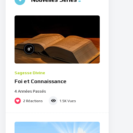
%
0
Sagesse Divine
Foi et Connaissance
4 Années Passés
2
Réactions
1.5K
Vues