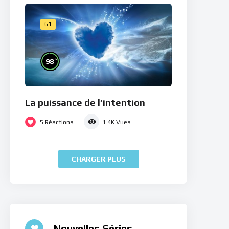
61
%
98
La puissance de l’intention
5
Réactions
1.4K
Vues
CHARGER PLUS
Nouvelles Séries