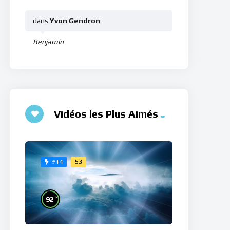
dans
Yvon Gendron
Benjamin
Vidéos les Plus Aimés
53
#14
%
92