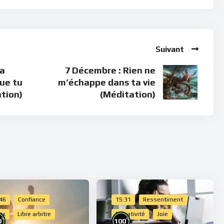
Suivant
ma
7 Décembre : Rien ne
que tu
m’échappe dans ta vie
tion)
(Méditation)
:46
Confiance
15:31
Ressentiment
ix
Libre arbitre
Négativité
Joie
%
%
0
100