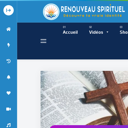
Présence Intempor
Ress
Accueil
Vidéos
Sho
♩
Présence Int
♯