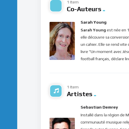
1 Item
personnes, il suffit, en effet, de se mettre a
Co-Auteurs
sentir obligé de tourner le coeur vers le Sei
Car le sacrifice qui plait à Dieu, c’est un co
Sarah Young
désire pour chacun de nous, ce ne sont ni no
Sarah Young
est née en 1
c’est la seule chose capable de nous conduire 
elle découvre sa conversio
est : “Suis-moi”. Lui répondras-tu ?
un cahier. Elle se rend vit
livre "Un moment avec Jésus
Bonne méditation.
football français, déclare l
Pour vous inscrire directement aux publicatio
label=”S’abonner” design=”twitter”]
Si vous voulez vous inscrire sur le site (af
1 Item
publications, veuillez cliquer ici :
Inscription
Artistes
Sebastian Demrey
Installé dans la région de 
communauté musique religi