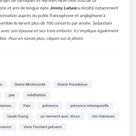
projet de cantiques et Hymnes HÉRITAGE issu de sa
riste et ami de longue date
Jimmy Lahaie
a récolté notamment
réciation auprès du public francophone et anglophone à
nsemble ils livrent plus de 100 concerts par année.
Sebastian
avec son épouse et ses trois enfants. Il s'implique également
ise.
Pour en savoir plus, cliquez sur la photo
ur
Divine Miséricorde
Divine Providence
joie
méditation
Oraison
Paix
présence
présence intemporelle
Sarah Young
un moment avec Jésus
Vie intérieure
science
Vivre l'instant présent