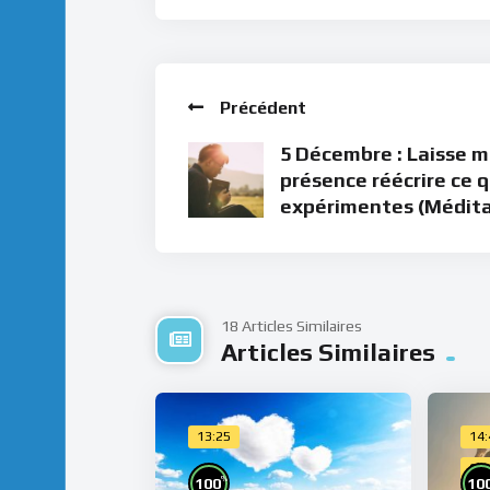
Précédent
5 Décembre : Laisse 
présence réécrire ce 
expérimentes (Médita
18 Articles Similaires
Articles Similaires
13:25
14
Cho
%
100
10