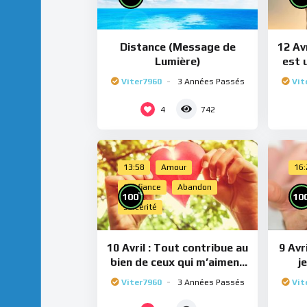
Distance (Message de
12 Avr
Lumière)
est 
Viter7960
3 Années Passés
Vit
4
742
13:58
Amour
16
Confiance
Abandon
%
100
10
Sincérité
10 Avril : Tout contribue au
9 Avr
bien de ceux qui m’aiment
j
(Méditation)
Viter7960
3 Années Passés
Vit