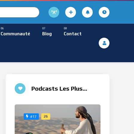
cture
usique Méditative
Communauté
Blog
Contact
De Lecture
ques
Musique Méditative
♮
Podcasts Les Plus
Aimés
26
#17