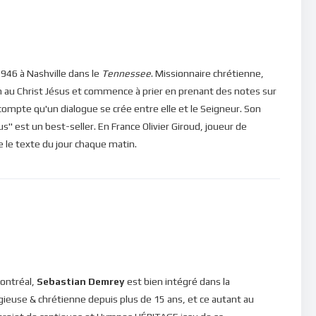
u service de l’église, payer sa dîme, venir aux cultes, sans se
gneur. Toutefois, ce n’est nullement ce qui est agréable à Dieu.
eur brisé et broyé (Psaume 50, 19). C’est dire donc que ce que Dieu
s biens matériels ni notre temps mais plutôt notre coeur. Car
946 à Nashville dans le
Tennessee
. Missionnaire chrétienne,
au Ciel ! Voilà pourquoi l’appel du Seigneur, pour toi en ce jour,
n au Christ Jésus et commence à prier en prenant des notes sur
e compte qu'un dialogue se crée entre elle et le Seigneur. Son
" est un best-seller. En France Olivier Giroud, joueur de
ire le texte du jour chaque matin.
ns, veuillez cliquer ici : [newsletter_button id=2
in d’être en mesure de poster des commentaires) et pour les
Montréal,
Sebastian Demrey
est bien intégré dans la
euse & chrétienne depuis plus de 15 ans, et ce autant au