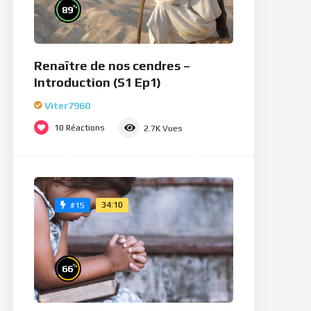
%
89
Renaître de nos cendres –
Introduction (S1 Ep1)
Viter7960
10
Réactions
2.7K
Vues
34:10
#15
%
66