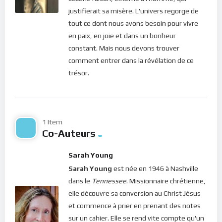
l’Esprit Saint. Chercher Dieu, avoir soif des choses de Dieu,
justifierait sa misère. L'univers regorge de
comprendre le monde spirituel, tout cela nous enracine dans
tout ce dont nous avons besoin pour vivre
la foi en notre Dieu et augmente en nous la confiance en son
en paix, en joie et dans un bonheur
Amour.
constant. Mais nous devons trouver
Chers frères et soeurs, le Christ nous demande encore une
comment entrer dans la révélation de ce
fois de mettre en Lui toute notre confiance. Cela nous
trésor.
permettra de prendre conscience de la position privilégiée
que nous occupons dans le royaume des cieux. Si nous savons
ainsi QUI nous sommes, et que cette identité spirituelle
s’enracine dans notre coeur, comment tremblerions-nous
1 Item
Co-Auteurs
devant le péché ou des situations malencontreuses ? S’il nous
arrive de trébucher, il suffira de nous relever et de retourner à
Sarah Young
la source pour être purifié au lieu de nous culpabiliser au point
Sarah Young
est née en 1946 à Nashville
d’être découragé.
dans le
Tennessee
. Missionnaire chrétienne,
Ce que nous apprenons dans la méditation de ce jour, c’est
elle découvre sa conversion au Christ Jésus
que la justice de Dieu est un cadeau pour notre salut. Tâchons
et commence à prier en prenant des notes
donc d’en prendre conscience et de nous disposer à nous en
sur un cahier. Elle se rend vite compte qu'un