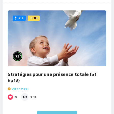
32:08
#19
%
73
Stratégies pour une présence totale (S1
Ep12)
Viter7960
9
3.5K