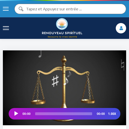
♫ ♩
♩
♫
♯ ♬
♮
♯ ♪
1.00X
00:00
00:00
Audio