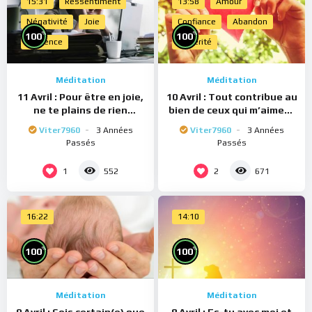
15:31
Ressentiment
13:58
Amour
Négativité
Joie
Confiance
Abandon
%
%
100
100
Présence
Sincérité
Méditation
Méditation
11 Avril : Pour être en joie,
10 Avril : Tout contribue au
ne te plains de rien
bien de ceux qui m’aiment
(Méditation)
(Méditation)
Viter7960
3 Années
Viter7960
3 Années
Passés
Passés
1
2
552
671
16:22
14:10
%
%
100
100
Méditation
Méditation