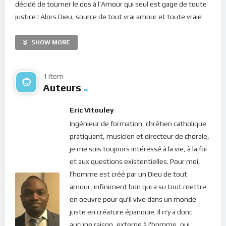
décidé de tourner le dos à l’Amour qui seul est gage de toute
justice ! Alors Dieu, source de tout vrai amour et toute vraie
sagesse, est venu dans le monde, revêtu de la matière pour
nous apprendre à vivre. Mais les hommes n’ont pas voulu
SHOW MORE
reconnaître la lumière venue dissiper leurs ténèbres.
Néanmoins, pour ceux qui ont tourné leurs coeurs vers le
1 Item
Seigneur, Il a obtenu, au prix de son sang, cette grâce
Auteurs
précieuse qu’est la justice de Dieu.
Eric Vitouley
Ainsi, désormais, tout homme peut, s’il le désire, se revêtir
Ingénieur de formation, chrétien catholique
du vêtement du salut qui le justifie dans son identité de fils
pratiquant, musicien et directeur de chorale,
de Dieu. Mais comment arriver à porter ce manteau de justice
je me suis toujours intéressé à la vie, à la foi
? L’apôtre Saint-Paul nous apprend que nous devons nous
et aux questions existentielles. Pour moi,
débarrasser du vieil homme qui correspond à notre ancienne
l'homme est créé par un Dieu de tout
manière de vivre pour nous revêtir de l’homme nouveau, créé
amour, infiniment bon qui a su tout mettre
selon Dieu dans la justice et la sainteté que produit la vérité
en oeuvre pour qu'il vive dans un monde
(Éphésiens 4, 22-24). L’enracinement dans la justice de Dieu
juste en créature épanouie. Il n'y a donc
provient donc de l’élevation de nos pensées dans la vérité de
aucune raison, externe à l'homme, qui