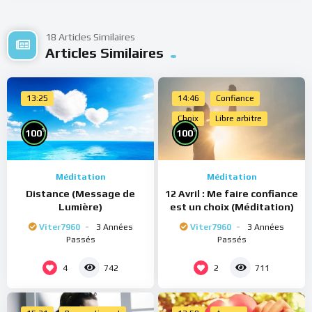
18 Articles Similaires
Articles Similaires
13:25
14:46
Confiance
Choix
Libre arbitre
%
%
100
100
Méditation
Méditation
Distance (Message de
12 Avril : Me faire confiance
Lumière)
est un choix (Méditation)
Viter7960
3 Années
Viter7960
3 Années
Passés
Passés
4
2
742
711