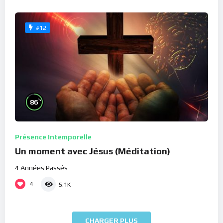
#12
%
86
Présence Intemporelle
Un moment avec Jésus (Méditation)
4 Années Passés
4
5.1K
CHARGER PLUS