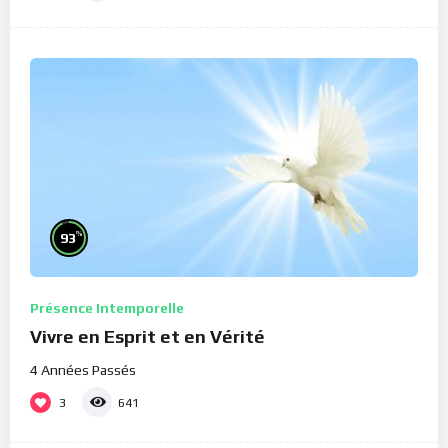
%
93
Présence Intemporelle
Vivre en Esprit et en Vérité
4 Années Passés
3
641