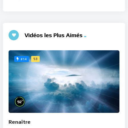
Vidéos les Plus Aimés
53
#14
%
92
Renaître