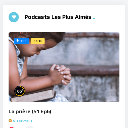
Podcasts Les Plus Aimés
34:10
#15
%
66
La prière (S1 Ep6)
Viter7960