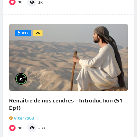
10
2K
26
#17
%
89
Renaître de nos cendres – Introduction (S1
Ep1)
Viter7960
10
2.7K