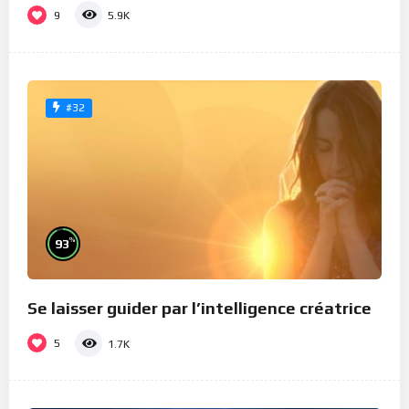
9
5.9K
#32
%
93
Se laisser guider par l’intelligence créatrice
5
1.7K