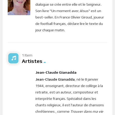
revêtir pour qu’elle devienne notre cuirasse (Éphésiens 6, 14)
dialogue se crée entre elle et le Seigneur.
dans notre marche vers le ciel.
Son livre "Un moment avec Jésus" est un
best-seller. En France Olivier Giroud, joueur
Bonne méditation.
de football français, déclare lire le texte du
jour chaque matin.
Pour vous inscrire directement aux publications, veuillez
cliquer ici : [newsletter_button id=2 label=”S’abonner”
design=”twitter”]
Si vous voulez vous inscrire sur le site (afin d’être en mesure
1 Item
Artistes
de poster des commentaires) et pour les publications,
veuillez cliquer ici :
Inscription
Jean-Claude Gianadda
Jean-Claude Gianadda
, né le 8 janvier
1944, enseignant, directeur de collège à la
retraite, est un auteur, compositeur et
interprète français. Spécialisé dans les
chants religieux, il est l'auteur de chansons
chrétiennes , comme
Trouver dans ma vie