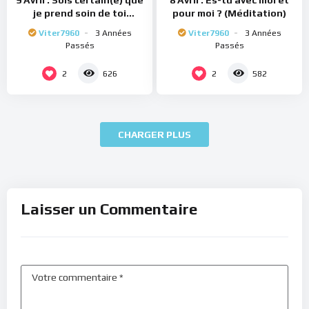
9 Avril : Sois certain(e) que
8 Avril : Es-tu avec moi et
je prend soin de toi
pour moi ? (Méditation)
(Méditation)
Viter7960
3 Années
Viter7960
3 Années
Passés
Passés
2
2
626
582
CHARGER PLUS
Laisser un Commentaire