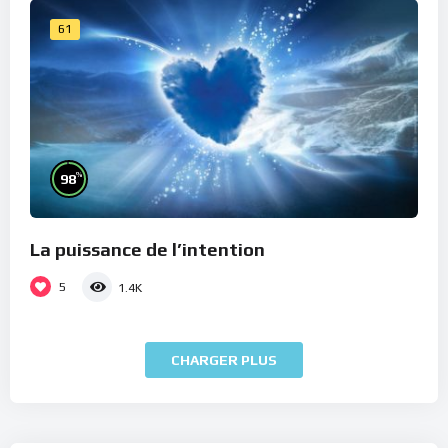
61
%
98
La puissance de l’intention
5
1.4K
CHARGER PLUS