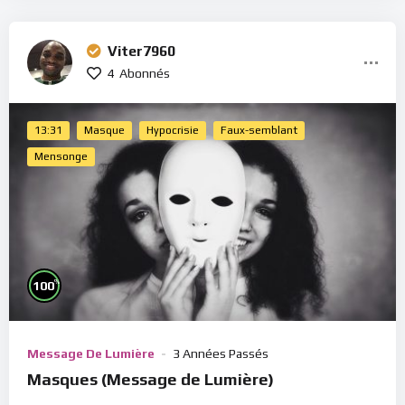
Viter7960
4
Abonnés
13:31
Masque
Hypocrisie
Faux-semblant
Mensonge
%
100
Message De Lumière
3 Années Passés
Masques (Message de Lumière)