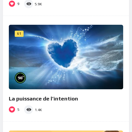
9
5.9K
61
%
98
La puissance de l’intention
5
1.4K