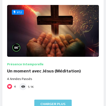
#12
%
86
Présence Intemporelle
Un moment avec Jésus (Méditation)
4 Années Passés
4
5.1K
CHARGER PLUS