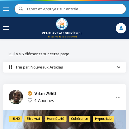
Il y a 6 éléments sur cette page
Trié par: Nouveaux Articles
Viter7960
4
Abonnés
16:42
Être vrai
Honnêteté
Cohérence
Hypocrisie