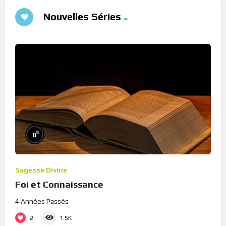
Nouvelles Séries
%
0
Sagesse Divine
Foi et Connaissance
4 Années Passés
2
1.5K