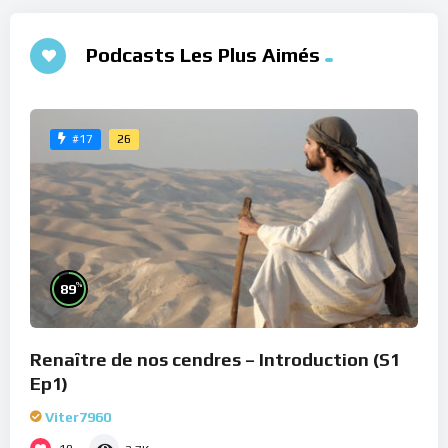
Podcasts Les Plus Aimés
26
#17
%
89
Renaître de nos cendres – Introduction (S1
Ep1)
Viter7960