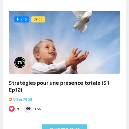
32:08
#19
%
73
Stratégies pour une présence totale (S1
Ep12)
Viter7960
9
3.5K