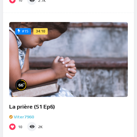
10
2.7K
34:10
#15
%
66
La prière (S1 Ep6)
Viter7960
10
2K