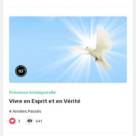
%
93
Présence Intemporelle
Vivre en Esprit et en Vérité
4 Années Passés
3
641