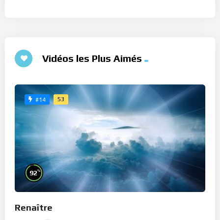
Vidéos les Plus Aimés
53
#14
%
92
Renaître