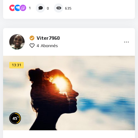
1
0
635
Viter7960
4
Abonnés
13:31
%
45