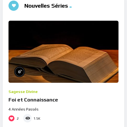
Nouvelles Séries
%
0
Sagesse Divine
Foi et Connaissance
4 Années Passés
2
1.5K