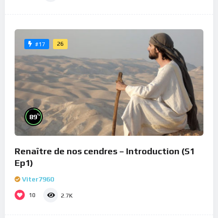
26
#17
%
89
Renaître de nos cendres – Introduction (S1
Ep1)
Viter7960
10
2.7K