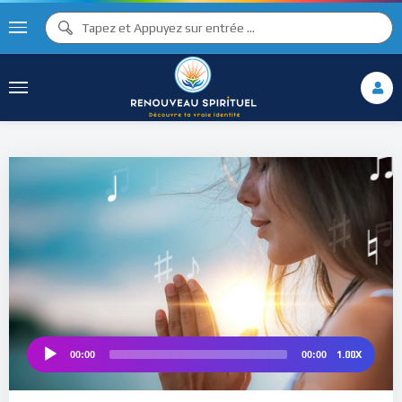
♪
♩
♫ ♩
♫
♯ ♬
♮
1.00X
00:00
00:00
Audio