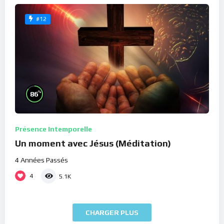
#12
%
86
Présence Intemporelle
Un moment avec Jésus (Méditation)
4 Années Passés
4
5.1K
CHARGER PLUS