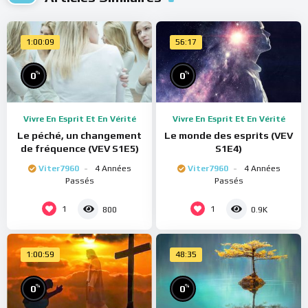
1:00:09
56:17
%
%
0
0
Vivre En Esprit Et En Vérité
Vivre En Esprit Et En Vérité
Le péché, un changement
Le monde des esprits (VEV
de fréquence (VEV S1E5)
S1E4)
Viter7960
4 Années
Viter7960
4 Années
Passés
Passés
1
1
800
0.9K
1:00:59
48:35
%
%
0
0