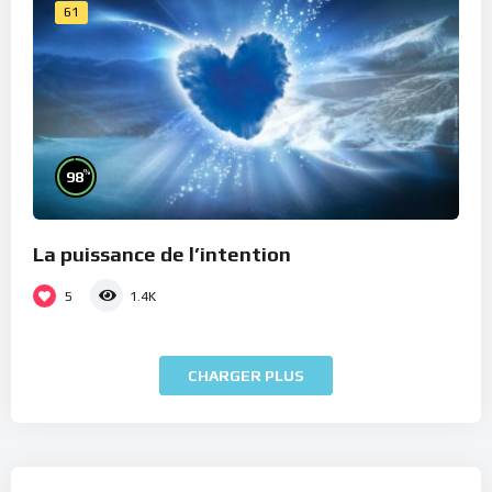
61
%
98
La puissance de l’intention
5
1.4K
CHARGER PLUS