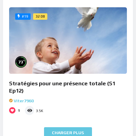
32:08
#19
%
73
Stratégies pour une présence totale (S1
Ep12)
Viter7960
9
3.5K
CHARGER PLUS