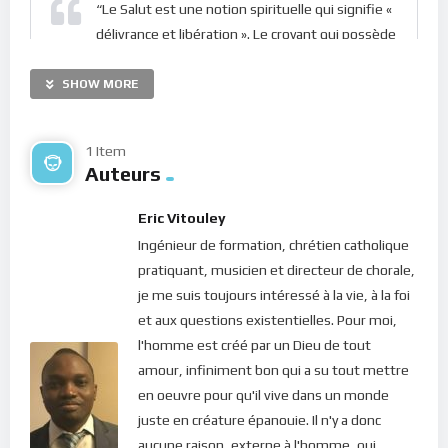
“Le Salut est une notion spirituelle qui signifie «
délivrance et libération ». Le croyant qui possède
le salut se trouve ainsi délivré et libéré du
péché, de l’insatisfaction et de la condamnation
SHOW MORE
éternelle. Il bénéficie d’une relation avec Dieu et
a ainsi accès au paradis”
1 Item
Auteurs
Dans nos ténèbres, plongés dans nos péchés, nous sommes
Eric Vitouley
liés et asservis par l’égo. Nous nous coupons de la nourriture
Ingénieur de formation, chrétien catholique
spirituelle de l’Esprit Saint et cela crée en nous un vide
pratiquant, musicien et directeur de chorale,
spirituel énorme qui nous remplit de chagrin et de
je me suis toujours intéressé à la vie, à la foi
souffrances de toutes sortes. Nous n’avons plus la paix
et aux questions existentielles. Pour moi,
intérieure qui caractérise les enfants de Dieu. Mais dans sa
l'homme est créé par un Dieu de tout
miséricorde, Jésus continue de nous appeler :
amour, infiniment bon qui a su tout mettre
en oeuvre pour qu'il vive dans un monde
juste en créature épanouie. Il n'y a donc
“
Venez à moi, vous tous qui peinez et ployez
aucune raison, externe à l'homme, qui