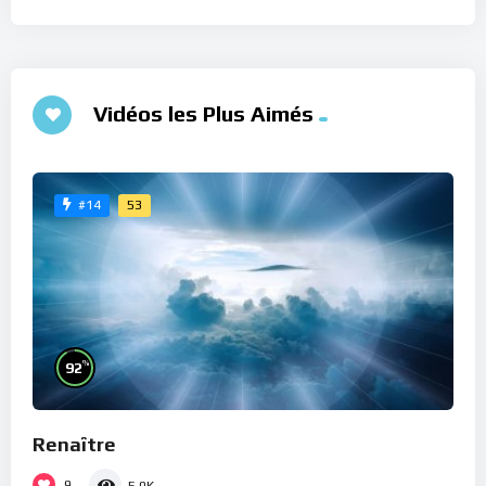
Vidéos les Plus Aimés
53
#14
%
92
Renaître
9
5.9K