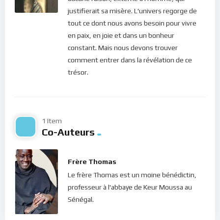
sous le fardeau, et moi je vous soulagerai
” (Mt
justifierait sa misère. L'univers regorge de
11, 28)
tout ce dont nous avons besoin pour vivre
en paix, en joie et dans un bonheur
constant. Mais nous devons trouver
Chers frères et soeurs, le salut promis par Jésus, c’est la fin
comment entrer dans la révélation de ce
de nos souffrances, c’est retrouver la paix intérieure qui nous
trésor.
décharge de toutes nos lourdeurs et nous donne à nouveau
accès à la nourriture spirituelle qui fortifie. Mais comment s’y
prendre pour répondre à cet appel de Jésus ?
1 Item
A travers cet enseignement, je fais une lecture commentée
Co-Auteurs
d’un excellent article écrit par le Frère Thomas, Moine
Bénédictin de l’Abbaye de Keur Moussa au Sénégal. Il décrit en
Frère Thomas
détail comment acquérir ou retrouver cette paix intérieure
durable.
Le frère Thomas est un moine bénédictin,
professeur à l'abbaye de Keur Moussa au
Bonne méditation.
Sénégal.
Voici l’article du Frère Thomas :
L’acquisition de la paix