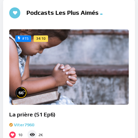
Podcasts Les Plus Aimés
34:10
#15
%
66
La prière (S1 Ep6)
Viter7960
10
2K