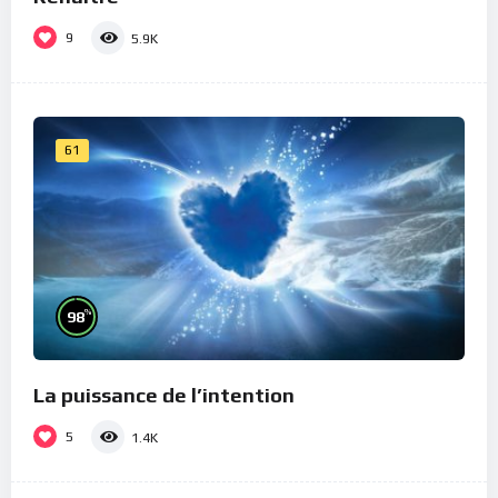
9
5.9K
61
%
98
La puissance de l’intention
5
1.4K