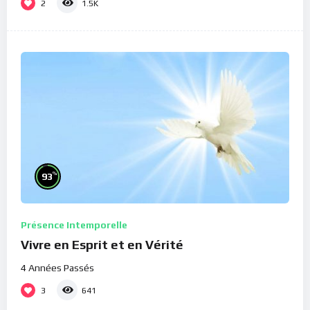
2
1.5K
%
93
Présence Intemporelle
Vivre en Esprit et en Vérité
4 Années Passés
3
641