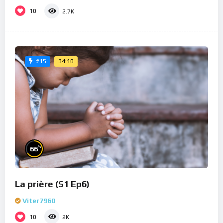
10
2.7K
34:10
#15
%
66
La prière (S1 Ep6)
Viter7960
10
2K