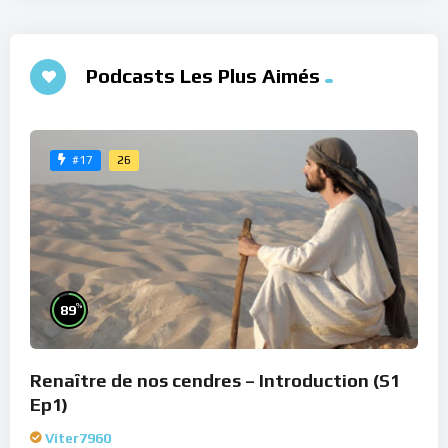
Podcasts Les Plus Aimés
26
#17
%
89
Renaître de nos cendres – Introduction (S1
Ep1)
Viter7960