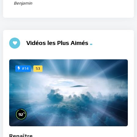
Benjamin
Vidéos les Plus Aimés
53
#14
%
92
Renaître