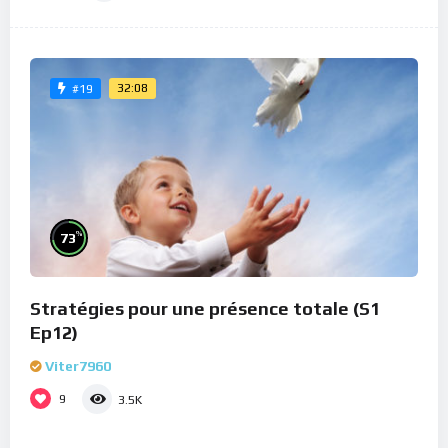
32:08
#19
%
73
Stratégies pour une présence totale (S1
Ep12)
Viter7960
9
3.5K