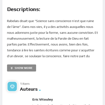
Descriptions:
Rabelais disait que “Science sans conscience n’est que ruine
de l’âme”. Dans nos vies, il y a des activités auxquelles nous
nous adonnons juste pour la forme, sans aucune conviction. Et
malheureusement, la lecture de la Parole de Dieu en fait
parfois partie. Effectivement, nous avons, bien des fois,
tendance à lire les saintes écritures comme pour s’acquitter
d’un devoir, se soulager la conscience, faire notre part du
chemin ou à l’inverse, mettre les paroles dans notre cerveau
tout comme si la Parole de Dieu était une science… Mais
SHOW MORE
Jésus-Christ nous dit : “Vous scrutez les Écritures parce que
vous pensez y trouver la vie éternelle ; or, ce sont les Écritures
1 Item
qui me rendent témoignage, et vous ne voulez pas venir à
Auteurs
moi pour avoir la vie !” (Jn 5, 39-40). La Parole de Dieu est
vivante et ne peut être recue comme une science mais plutôt
Eric Vitouley
comme une grâce à graver au fond de nos coeurs. Mais