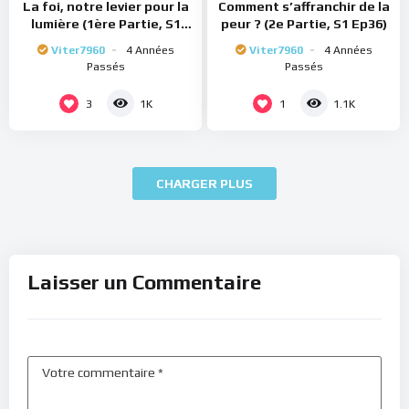
La foi, notre levier pour la
Comment s’affranchir de la
lumière (1ère Partie, S1
peur ? (2e Partie, S1 Ep36)
Ep37)
Viter7960
4 Années
Viter7960
4 Années
Passés
Passés
3
1
1K
1.1K
CHARGER PLUS
Laisser un Commentaire