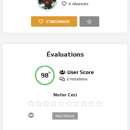
4
Abonnés
S'ABONNER
Évaluations
User Score
98
%
2 notations
Noter Ceci
Not Rated