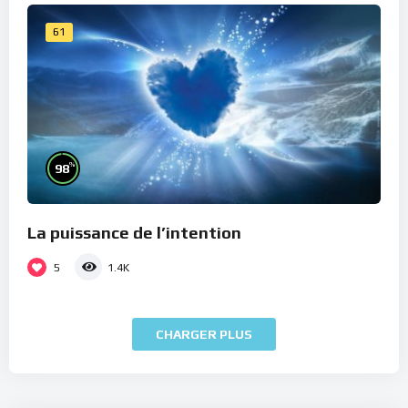
61
%
98
La puissance de l’intention
5
1.4K
CHARGER PLUS