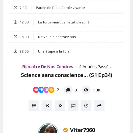
Player
7:10
Parole de Dieu, Parole vivante
12:00
La force vient de l'état d'esprit
18:00
Ne vous dispersez pas...
22:35
Une étape à la fois !
Renaître De Nos Cendres
4 Années Passés
Science sans conscience… (S1 Ep34)
2
0
1.3K
Viter7960