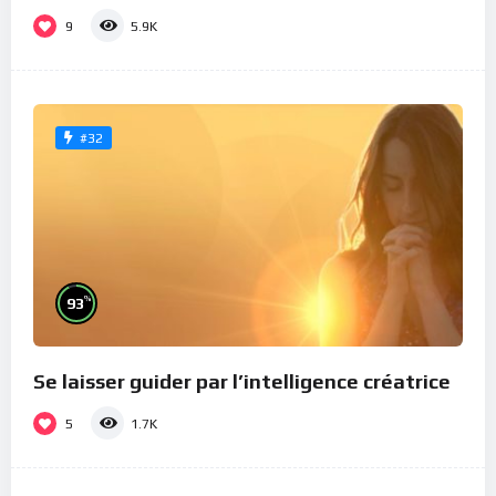
9
5.9K
#32
%
93
Se laisser guider par l’intelligence créatrice
5
1.7K