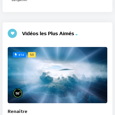
Vidéos les Plus Aimés
53
#14
%
92
Renaître