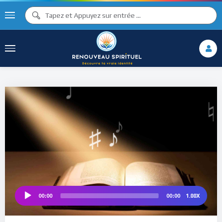
♫ ♩
♩
♫
♯ ♬
♮
♯ ♪
1.00X
00:00
00:00
Audio