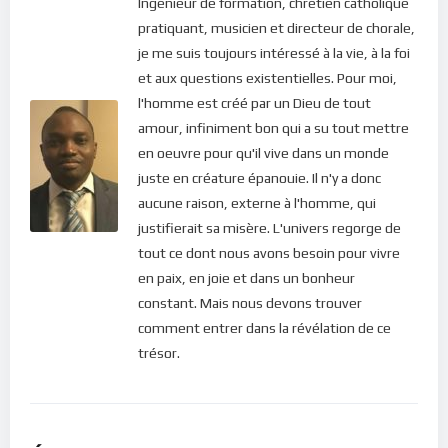
Ingénieur de formation, chrétien catholique
savons-nous toujours pourquoi ? Avons-nous conscience des
pratiquant, musicien et directeur de chorale,
implications qu’une approche érudiste des saintes écritures
je me suis toujours intéressé à la vie, à la foi
dans notre vie de chercheurs de Dieu ?
et aux questions existentielles. Pour moi,
l'homme est créé par un Dieu de tout
Ce podcast vous éclaire sur la bonne approche pour une vie
amour, infiniment bon qui a su tout mettre
épanouie en Dieu.
en oeuvre pour qu'il vive dans un monde
Pour vous abonner directement aux publications, veuillez
juste en créature épanouie. Il n'y a donc
cliquer ici : [newsletter_button id=2 label=”S’abonner”
aucune raison, externe à l'homme, qui
design=”twitter”]
justifierait sa misère. L'univers regorge de
tout ce dont nous avons besoin pour vivre
en paix, en joie et dans un bonheur
constant. Mais nous devons trouver
comment entrer dans la révélation de ce
trésor.