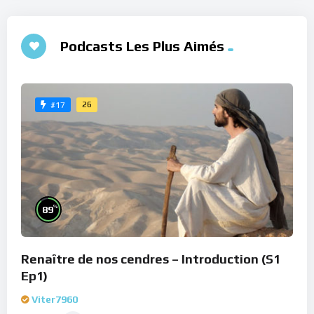
Podcasts Les Plus Aimés
26
#17
%
89
Renaître de nos cendres – Introduction (S1
Ep1)
Viter7960