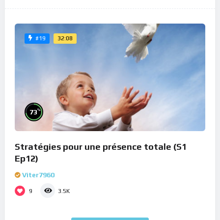
32:08
#19
%
73
Stratégies pour une présence totale (S1
Ep12)
Viter7960
9
3.5K