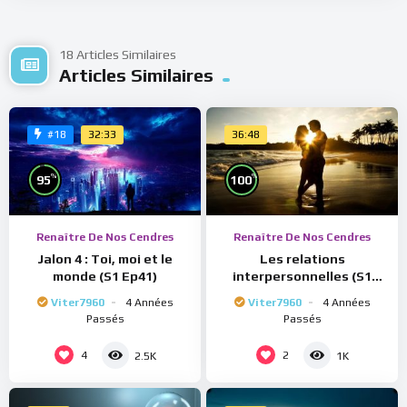
18 Articles Similaires
Articles Similaires
32:33
36:48
#18
%
%
95
100
Renaître De Nos Cendres
Renaître De Nos Cendres
Jalon 4 : Toi, moi et le
Les relations
monde (S1 Ep41)
interpersonnelles (S1
Ep40)
Viter7960
4 Années
Viter7960
4 Années
Passés
Passés
4
2
2.5K
1K