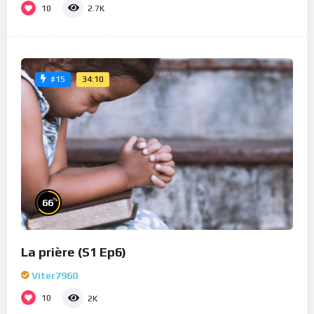
10
2.7K
34:10
#15
%
66
La prière (S1 Ep6)
Viter7960
10
2K