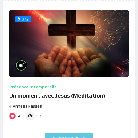
#12
%
86
Présence Intemporelle
Un moment avec Jésus (Méditation)
4 Années Passés
4
5.1K