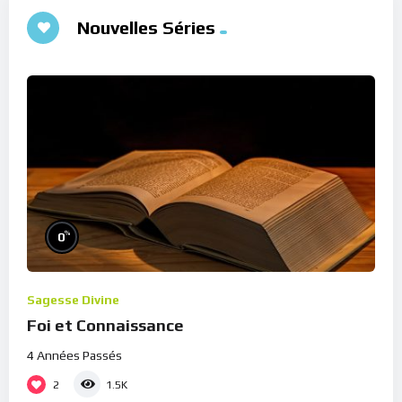
Nouvelles Séries
%
0
Sagesse Divine
Foi et Connaissance
4 Années Passés
2
1.5K