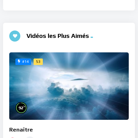
Vidéos les Plus Aimés
53
#14
%
92
Renaître