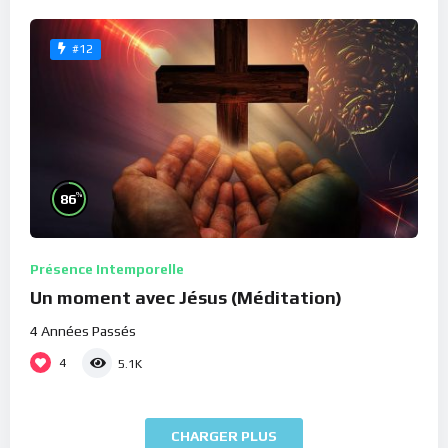
#12
%
86
Présence Intemporelle
Un moment avec Jésus (Méditation)
4 Années Passés
4
5.1K
CHARGER PLUS