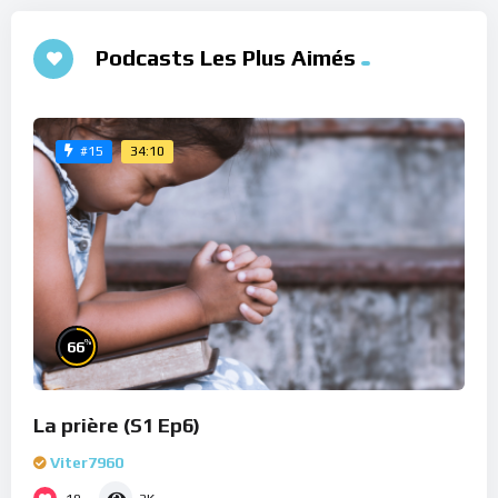
Podcasts Les Plus Aimés
34:10
#15
%
66
La prière (S1 Ep6)
Viter7960