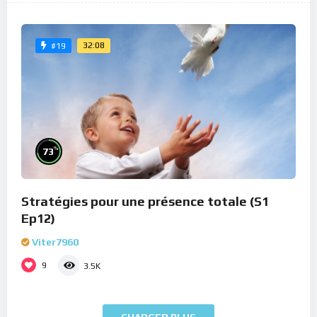
32:08
#19
%
73
Stratégies pour une présence totale (S1
Ep12)
Viter7960
9
3.5K
CHARGER PLUS