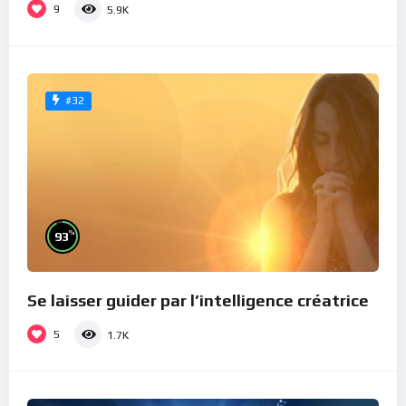
9
5.9K
#32
%
93
Se laisser guider par l’intelligence créatrice
5
1.7K