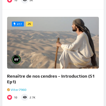
10
2K
26
#17
%
89
Renaître de nos cendres – Introduction (S1
Ep1)
Viter7960
10
2.7K