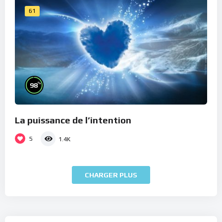
61
%
98
La puissance de l’intention
5
1.4K
CHARGER PLUS