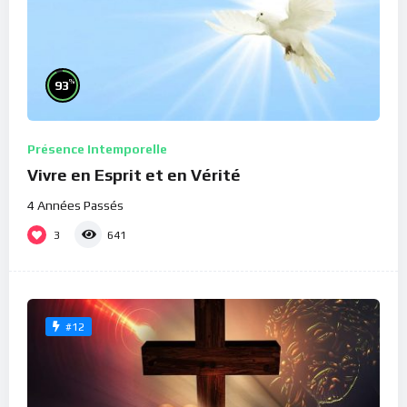
%
93
Présence Intemporelle
Vivre en Esprit et en Vérité
4 Années Passés
3
641
#12