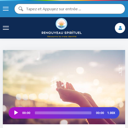
♫ ♩
♩
♫
♯ ♬
♮
♯ ♪
1.00X
00:00
00:00
Audio