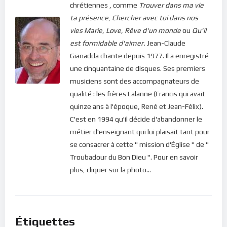
chrétiennes , comme
Trouver dans ma vie
ta présence
,
Chercher avec toi dans nos
vies
Marie
,
Love
,
Rêve d'un monde
ou
Qu'il
est formidable d'aimer.
Jean-Claude
Gianadda chante depuis 1977. Il a enregistré
une cinquantaine de disques. Ses premiers
musiciens sont des accompagnateurs de
qualité : les frères Lalanne (Francis qui avait
quinze ans à l'époque, René et Jean-Félix).
C'est en 1994 qu'il décide d'abandonner le
métier d'enseignant qui lui plaisait tant pour
se consacrer à cette " mission d'Église " de "
Troubadour du Bon Dieu ". Pour en savoir
plus, cliquer sur la photo...
Étiquettes