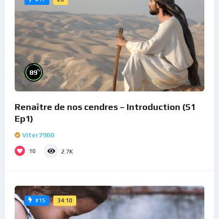
%
89
Renaître de nos cendres – Introduction (S1
Ep1)
Viter7960
10
2.7K
34:10
#15