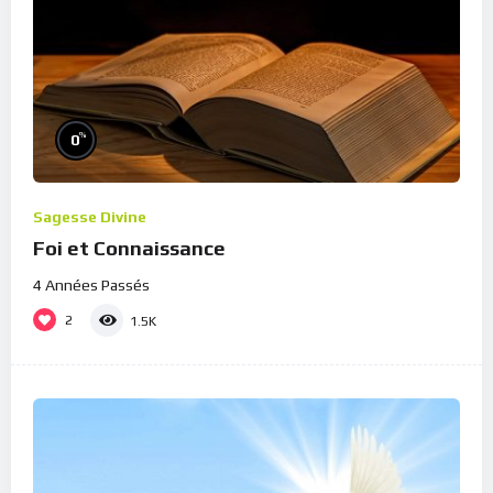
%
0
Sagesse Divine
Foi et Connaissance
4 Années Passés
2
1.5K