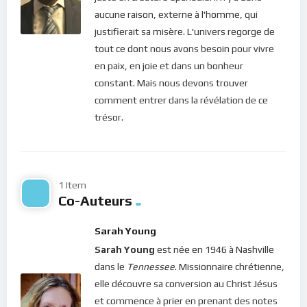
tomber le cadeau resplendissant de ma
aucune raison, externe à l'homme, qui
présence pour des cendres sans vie. Reviens à
justifierait sa misère. L'univers regorge de
moi, reviens dans ma présence !
tout ce dont nous avons besoin pour vivre
en paix, en joie et dans un bonheur
A méditer dans la Bible :
Matthieu 11, 28-29
;
1
constant. Mais nous devons trouver
Thimothée 2. 8
comment entrer dans la révélation de ce
trésor.
Sarah Young,
Un moment avec Jésus,
page 63.
Bonne méditation.
1 Item
Co-Auteurs
Pour vous inscrire directement aux publications, veuillez
cliquer ici : [newsletter_button id=2 label=”S’abonner”
Sarah Young
design=”twitter”]
Sarah Young
est née en 1946 à Nashville
Si vous voulez vous inscrire sur le site (afin d’être en mesure
dans le
Tennessee
. Missionnaire chrétienne,
de poster des commentaires) et pour les publications,
elle découvre sa conversion au Christ Jésus
veuillez cliquer ici :
Inscription
et commence à prier en prenant des notes