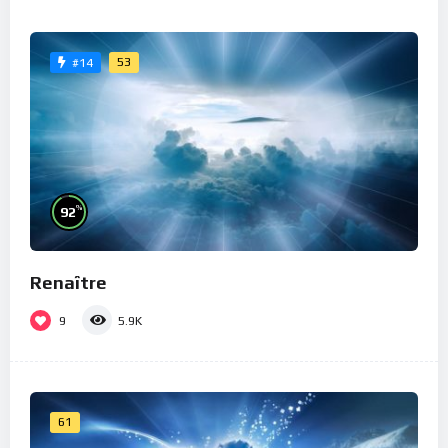
53
#14
%
92
Renaître
9
5.9K
61