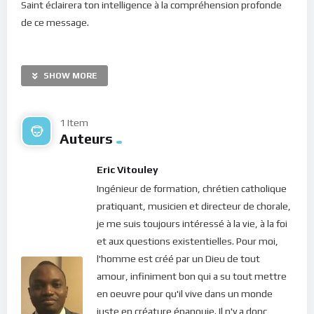
Saint éclairera ton intelligence à la compréhension profonde
de ce message.
Viens à moi et détends-toi. Tout ce qui
SHOW MORE
m’importe, c’est toi. Je désire te bénir et te
restaurer. Accueille-moi à chaque souffle. Ton
1 Item
chemin est-il rocailleux et escarpé ? Ralentis et
Auteurs
agrippe fermement ma main. Je suis en train
de t’enseigner une leçon difficile, qui ne
Eric Vitouley
s’apprend que par l’épreuve.
Ingénieur de formation, chrétien catholique
pratiquant, musicien et directeur de chorale,
Lève tes mains vides vers moi, dans une
je me suis toujours intéressé à la vie, à la foi
attitude de foi, pour recevoir ma présence. La
et aux questions existentielles. Pour moi,
lumière, la jojie et la paix en découlent
l'homme est créé par un Dieu de tout
librement.
amour, infiniment bon qui a su tout mettre
Lorsque ton attention est détournée de moi, tu
en oeuvre pour qu'il vive dans un monde
languis après d’autres réalités. Tu laisses
juste en créature épanouie. Il n'y a donc