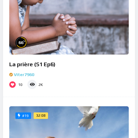
%
66
La prière (S1 Ep6)
Viter7960
10
2K
32:08
#19