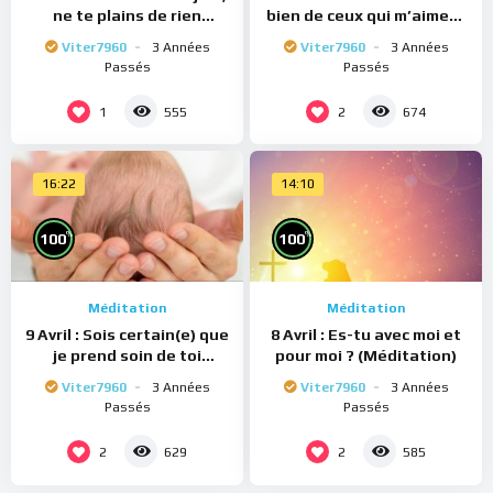
ne te plains de rien
bien de ceux qui m’aiment
(Méditation)
(Méditation)
Viter7960
3 Années
Viter7960
3 Années
Passés
Passés
1
2
555
674
16:22
14:10
%
%
100
100
Méditation
Méditation
9 Avril : Sois certain(e) que
8 Avril : Es-tu avec moi et
je prend soin de toi
pour moi ? (Méditation)
(Méditation)
Viter7960
3 Années
Viter7960
3 Années
Passés
Passés
2
2
629
585