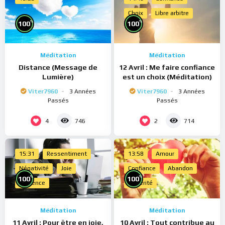
Choix
Libre arbitre
%
%
100
100
Méditation
Méditation
Distance (Message de
12 Avril : Me faire confiance
Lumière)
est un choix (Méditation)
Viter7960
3 Années
Viter7960
3 Années
Passés
Passés
4
2
746
714
15:31
Ressentiment
13:58
Amour
Négativité
Joie
Confiance
Abandon
%
%
100
100
Présence
Sincérité
Méditation
Méditation
11 Avril : Pour être en joie,
10 Avril : Tout contribue au