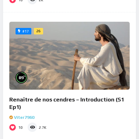
2K
26
#17
%
89
Renaître de nos cendres – Introduction (S1
Ep1)
Viter7960
10
2.7K