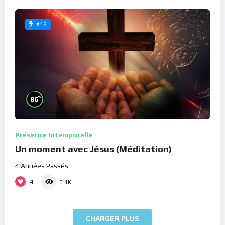
#12
%
86
Présence Intemporelle
Un moment avec Jésus (Méditation)
4 Années Passés
4
5.1K
CHARGER PLUS