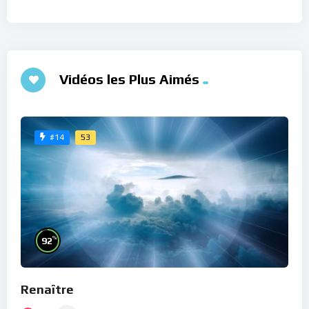
Vidéos les Plus Aimés
53
#14
%
92
Renaître