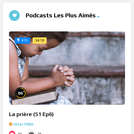
Podcasts Les Plus Aimés
34:10
#15
%
66
La prière (S1 Ep6)
Viter7960
10