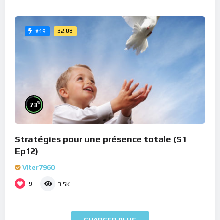
32:08
#19
%
73
Stratégies pour une présence totale (S1
Ep12)
Viter7960
9
3.5K
CHARGER PLUS