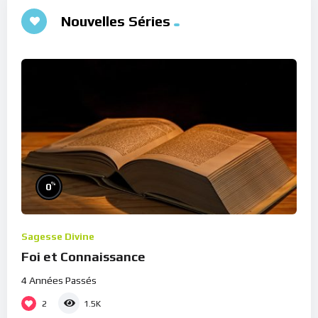
Nouvelles Séries
%
0
Sagesse Divine
Foi et Connaissance
4 Années Passés
2
1.5K