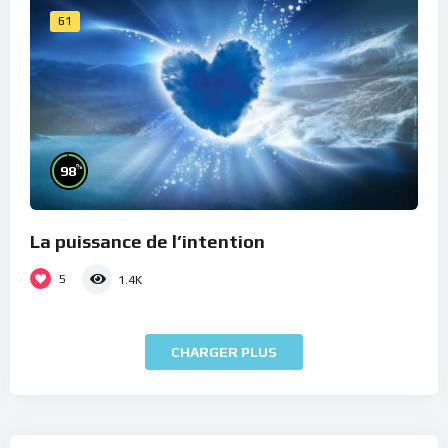
61
%
98
La puissance de l’intention
5
1.4K
CHARGER PLUS