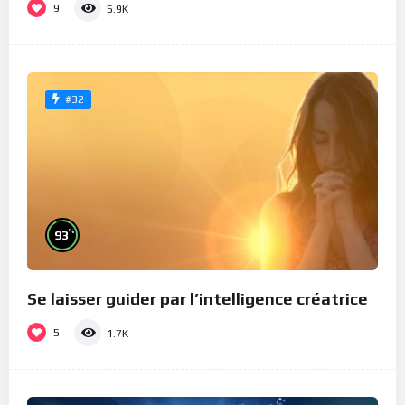
9
5.9K
#32
%
93
Se laisser guider par l’intelligence créatrice
5
1.7K