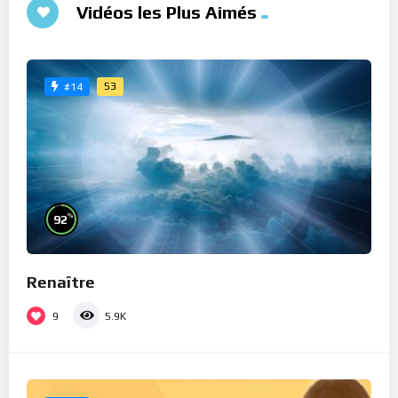
Vidéos les Plus Aimés
53
#14
%
92
Renaître
9
5.9K