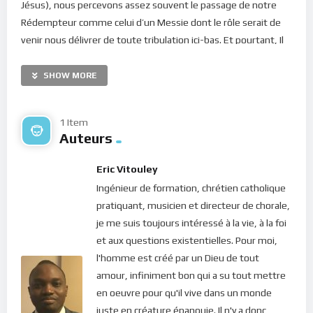
Jésus), nous percevons assez souvent le passage de notre
Rédempteur comme celui d’un Messie dont le rôle serait de
venir nous délivrer de toute tribulation ici-bas. Et pourtant, Il
nous dit : “
Dans le monde, vous allez souffrir, mais prenez
courage car j’ai vaincu le monde…
” (Jean 16.33). En lisant ce
SHOW MORE
passage, on peut être décontenancé(e)… car la mechanceté
est presque sans limite sur cette terre d’accueil et quand on
1 Item
annonce la venue d’un Messie, l’espoir est grand ! Comment
Auteurs
comprendre que Celui qui a le pouvoir de demander douze
légions d’anges à son Père pour le protéger de la méchanceté
Eric Vitouley
des hommes, refuse de le faire (Matthieu 26.53) ? Un peu
Ingénieur de formation, chrétien catholique
comme les deux disciples sur le chemin d’Émmaüs, après la
pratiquant, musicien et directeur de chorale,
résurrection, on pourrait dire : “
Nous
espérions
que ce serait
je me suis toujours intéressé à la vie, à la foi
lui qui délivrerait Israël…
” (Luc 24.21).
et aux questions existentielles. Pour moi,
l'homme est créé par un Dieu de tout
Mais le Christ n’est pas venu pour montrer sa force et sa
amour, infiniment bon qui a su tout mettre
puissance sur le monde naturel. Il n’en a nullement besoin car
en oeuvre pour qu'il vive dans un monde
par nature, Il est la Puissance même. Son passage s’inscrit
juste en créature épanouie. Il n'y a donc