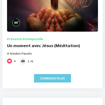
%
86
Présence Intemporelle
Un moment avec Jésus (Méditation)
4 Années Passés
4
5.1K
CHARGER PLUS