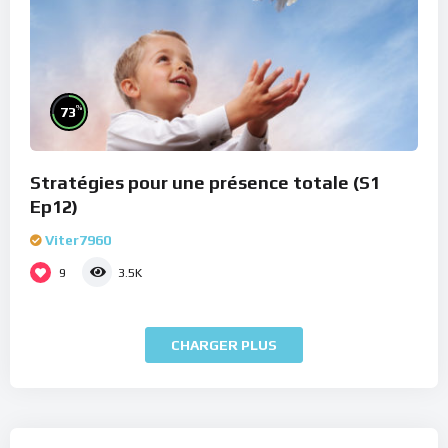
%
73
Stratégies pour une présence totale (S1
Ep12)
Viter7960
9
3.5K
CHARGER PLUS