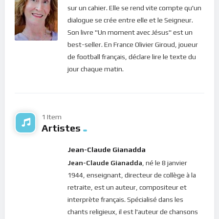
sur un cahier. Elle se rend vite compte qu'un
afin que ce que vous demanderez au Père en mon nom, il
dialogue se crée entre elle et le Seigneur.
vous le donne
” (Jean 15.16). Si nous voulons goûter à la
Son livre "Un moment avec Jésus" est un
véritable vie, celle d’où jaillit le miel et le lait, nous n’avons pas
best-seller. En France Olivier Giroud, joueur
le choix que nous laisser mourir à nos mauvais penchants.
de football français, déclare lire le texte du
C’est donc par toutes ces circonstances difficiles que nous
jour chaque matin.
devons franchir, que Dieu nous mallée afin de faire de nous
des êtres parfaits capables de produire de bons fruits ! Alors si
l’on comprend ainsi la volonté de Dieu, pourquoi chercher à fuir
les tribulations ? Pourquoi ne pas simplement voir, à travers
1 Item
chaque instant, la main de Dieu qui nous conduit sur les
Artistes
sentiers de la vie éternelle ?
Jean-Claude Gianadda
Chers frères et soeurs, l’oeuvre du Seigneur en chacun de
Jean-Claude Gianadda
, né le 8 janvier
nous est concrète et palpable. Mais elle n’outrepasse jamais
1944, enseignant, directeur de collège à la
notre propre volonté. Voilà pourquoi le Christ nous invite
retraite, est un auteur, compositeur et
aujourd’hui à comprendre le bien-fondé de son appel : “
viens
interprète français. Spécialisé dans les
à moi, abandonne ta vie entre mes mains et je la
chants religieux, il est l'auteur de chansons
faconnerai à ma manière; ainsi tu porteras du bon fruit
“,