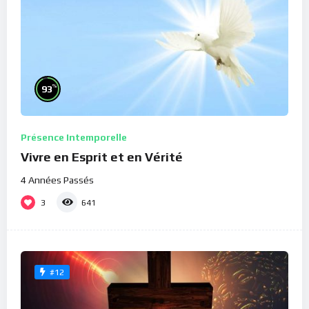
%
93
Présence Intemporelle
Vivre en Esprit et en Vérité
4 Années Passés
3
641
#12