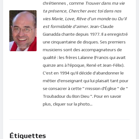
chrétiennes , comme
Trouver dans ma vie
nous dit-il. Tout le secret de notre bonheur réside dans cet
ta présence
,
Chercher avec toi dans nos
appel insistant du Seigneur. Et même si nous y résistons
vies
Marie
,
Love
,
Rêve d'un monde
ou
Qu'il
toujours, notre Dieu est patient; il ne démord pas. Il nous aime
est formidable d'aimer.
Jean-Claude
tellement que ses bras sont toujours grands ouverts, prêts à
Gianadda chante depuis 1977. Il a enregistré
accueillir l’enfant prodigue que nous deviendrons, dès que
une cinquantaine de disques. Ses premiers
nous aurons décidé de revenir à la source ! Alors, pour notre
musiciens sont des accompagnateurs de
propre bonheur, ne laissons pas trainer les choses. Levons-
qualité : les frères Lalanne (Francis qui avait
nous maintenant et choisissons la vie, la joie, la paix et le
quinze ans à l'époque, René et Jean-Félix).
bonheur. Accueillir la vie, c’est accepter tout ce que Dieu met
C'est en 1994 qu'il décide d'abandonner le
sur notre chemin, percevoir positivement son action en nous
métier d'enseignant qui lui plaisait tant pour
et cheminer avec lui, en lui confiant nos doutes et nos peurs.
se consacrer à cette " mission d'Église " de "
C’est ainsi qu’il pourra rééduquer notre esprit dans son amour
Troubadour du Bon Dieu ". Pour en savoir
et dans sa lumière.
plus, cliquer sur la photo...
Bonne méditation.
Pour vous inscrire directement aux publications, veuillez
cliquer ici : [newsletter_button id=2 label=”S’abonner”
Étiquettes
design=”twitter”]