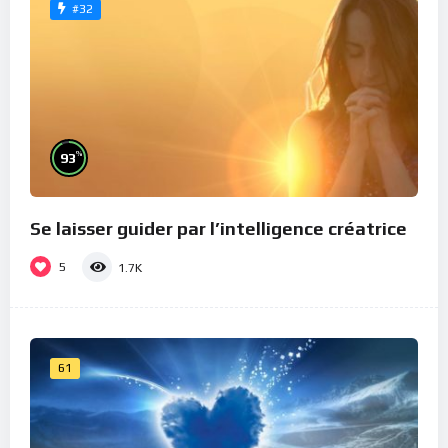
#32
%
93
Se laisser guider par l’intelligence créatrice
5
1.7K
61