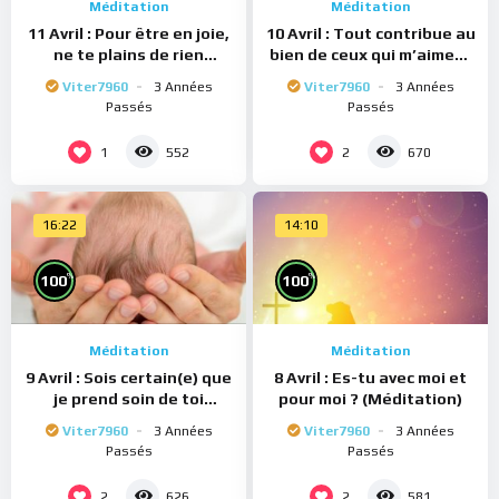
Méditation
Méditation
11 Avril : Pour être en joie,
10 Avril : Tout contribue au
ne te plains de rien
bien de ceux qui m’aiment
(Méditation)
(Méditation)
Viter7960
3 Années
Viter7960
3 Années
Passés
Passés
1
2
552
670
16:22
14:10
%
%
100
100
Méditation
Méditation
9 Avril : Sois certain(e) que
8 Avril : Es-tu avec moi et
je prend soin de toi
pour moi ? (Méditation)
(Méditation)
Viter7960
3 Années
Viter7960
3 Années
Passés
Passés
2
2
626
581