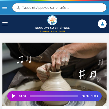
♪
♯ ♪
♫ ♩
♯ ♬
1.00X
00:00
00:00
Audio