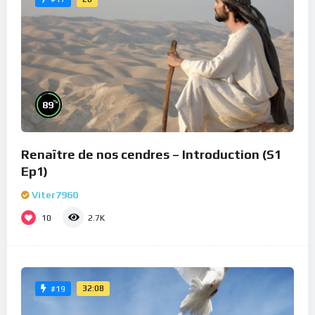
%
89
Renaître de nos cendres – Introduction (S1
Ep1)
Viter7960
10
2.7K
32:08
#19