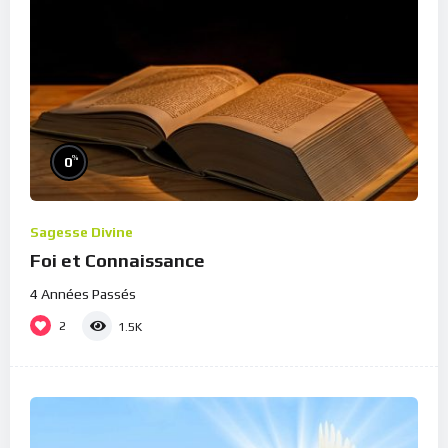
%
0
Sagesse Divine
Foi et Connaissance
4 Années Passés
2
1.5K