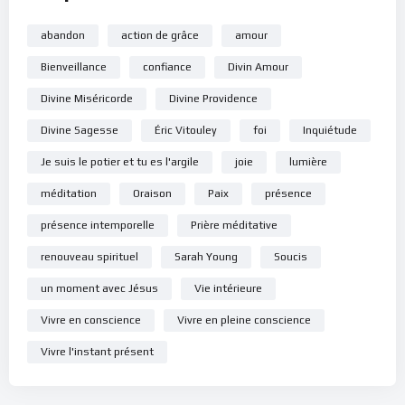
abandon
action de grâce
amour
Si vous voulez vous inscrire sur le site (afin d’être en mesure
de poster des commentaires) et pour les publications,
Bienveillance
confiance
Divin Amour
veuillez cliquer ici :
Inscription
Divine Miséricorde
Divine Providence
Divine Sagesse
Éric Vitouley
foi
Inquiétude
Je suis le potier et tu es l'argile
joie
lumière
méditation
Oraison
Paix
présence
présence intemporelle
Prière méditative
renouveau spirituel
Sarah Young
Soucis
un moment avec Jésus
Vie intérieure
Vivre en conscience
Vivre en pleine conscience
Vivre l'instant présent