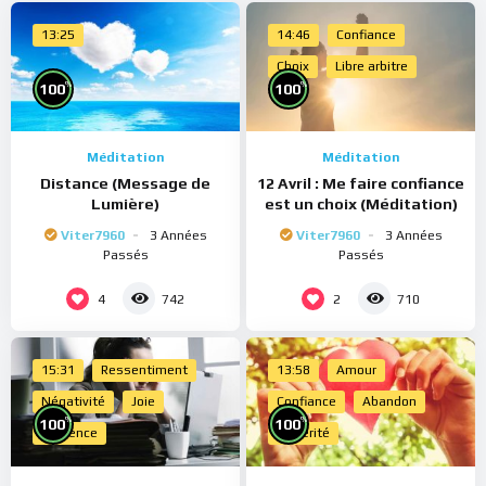
13:25
14:46
Confiance
Choix
Libre arbitre
%
%
100
100
Méditation
Méditation
Distance (Message de
12 Avril : Me faire confiance
Lumière)
est un choix (Méditation)
Viter7960
3 Années
Viter7960
3 Années
Passés
Passés
4
2
742
710
15:31
Ressentiment
13:58
Amour
Négativité
Joie
Confiance
Abandon
%
%
100
100
Présence
Sincérité