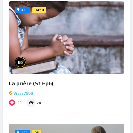
34:10
#15
%
66
La prière (S1 Ep6)
Viter7960
10
2K
26
#17