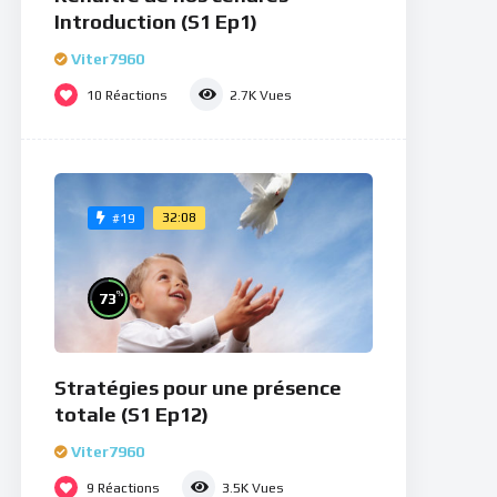
Introduction (S1 Ep1)
Viter7960
10
Réactions
2.7K
Vues
32:08
#19
%
73
Stratégies pour une présence
totale (S1 Ep12)
Viter7960
9
Réactions
3.5K
Vues