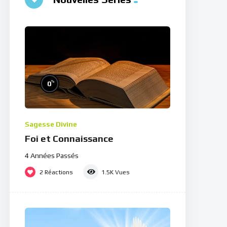
%
0
Sagesse Divine
Foi et Connaissance
4 Années Passés
2
Réactions
1.5K
Vues