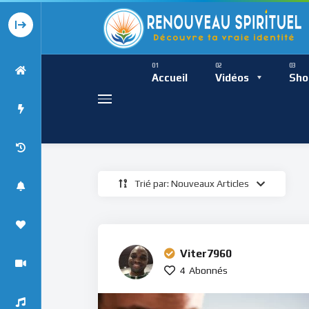
Présence Intempor
Ress
Accueil
Vidéos
Sho
Trié par: Nouveaux Articles
Présence Int
Viter7960
4
Abonnés