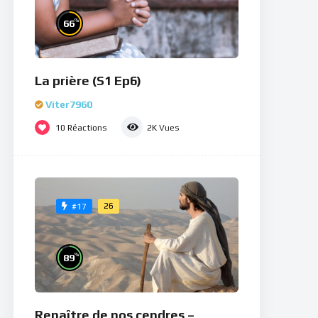
%
66
La prière (S1 Ep6)
Viter7960
10
Réactions
2K
Vues
26
#17
%
89
Renaître de nos cendres –