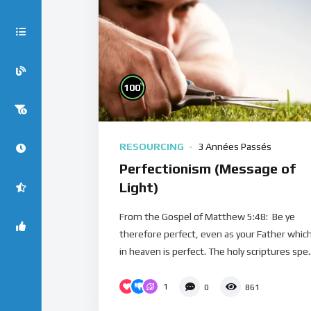
%
100
RESOURCING
3 Années Passés
Perfectionism (Message of
Light)
From the Gospel of Matthew 5:48: Be ye
therefore perfect, even as your Father which
in heaven is perfect. The holy scriptures spe..
1
0
861