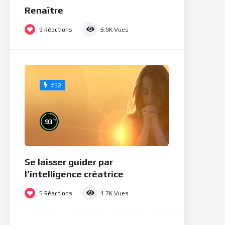
Renaître
9
Réactions
5.9K
Vues
#32
%
93
Se laisser guider par
l’intelligence créatrice
5
Réactions
1.7K
Vues