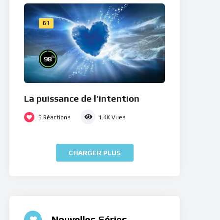
61
%
98
La puissance de l’intention
5
Réactions
1.4K
Vues
CHARGER PLUS
Nouvelles Séries