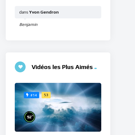
dans
Yvon Gendron
Benjamin
Vidéos les Plus Aimés
53
#14
%
92