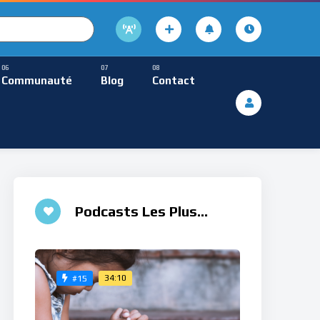
cture
usique Méditative
Communauté
Blog
Contact
De Lecture
ques
Musique Méditative
Podcasts Les Plus
Aimés
34:10
#15