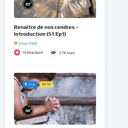
%
89
Renaître de nos cendres –
Introduction (S1 Ep1)
Viter7960
10
Réactions
2.7K
Vues
34:10
#14
%
66