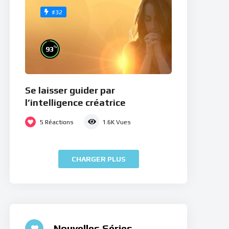
#32
%
93
Se laisser guider par
l’intelligence créatrice
5
Réactions
1.6K
Vues
CHARGER PLUS
Nouvelles Séries