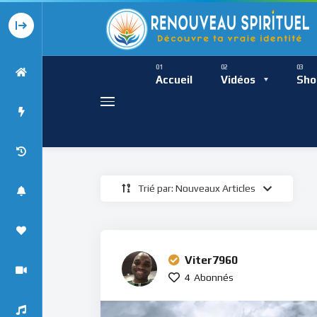
Présence Intempor
Ress
Accueil
Vidéos
Sho
Trié par: Nouveaux Articles
Présence Int
Viter7960
4
Abonnés