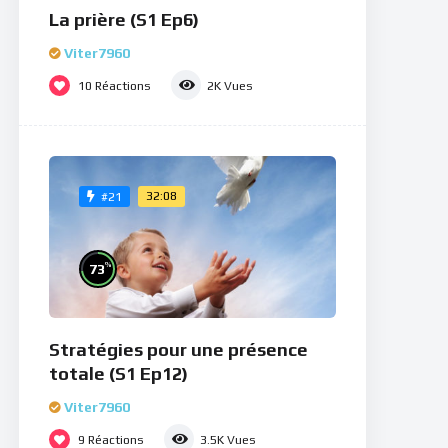
La prière (S1 Ep6)
Viter7960
10
Réactions
2K
Vues
32:08
#21
%
73
Stratégies pour une présence
totale (S1 Ep12)
Viter7960
9
Réactions
3.5K
Vues