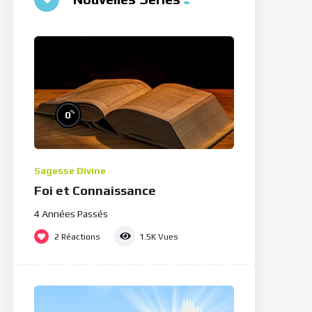
%
0
Sagesse Divine
Foi et Connaissance
4 Années Passés
2
Réactions
1.5K
Vues