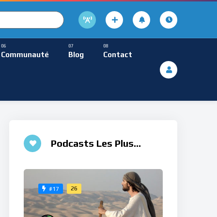
cture
usique Méditative
Communauté
Blog
Contact
De Lecture
ques
Musique Méditative
Podcasts Les Plus
Aimés
26
#17