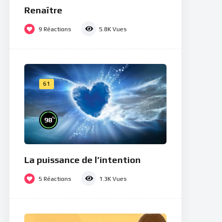
Renaître
9
Réactions
5.8K
Vues
61
%
98
La puissance de l’intention
5
Réactions
1.3K
Vues