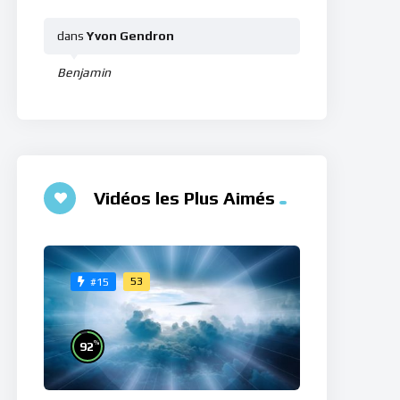
dans
Yvon Gendron
Benjamin
Vidéos les Plus Aimés
53
#15
%
92