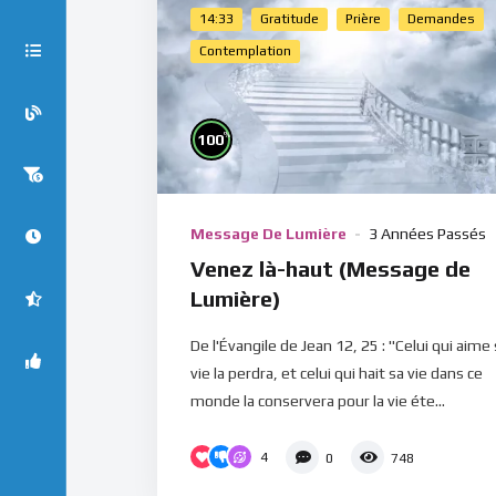
14:33
Gratitude
Prière
Demandes
Contemplation
%
100
Message De Lumière
3 Années Passés
Venez là-haut (Message de
Lumière)
De l'Évangile de Jean 12, 25 : "Celui qui aime
vie la perdra, et celui qui hait sa vie dans ce
monde la conservera pour la vie éte...
4
0
748