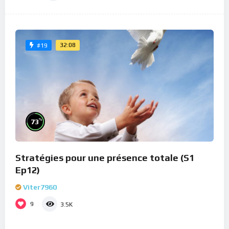
32:08
#19
%
73
Stratégies pour une présence totale (S1
Ep12)
Viter7960
9
3.5K