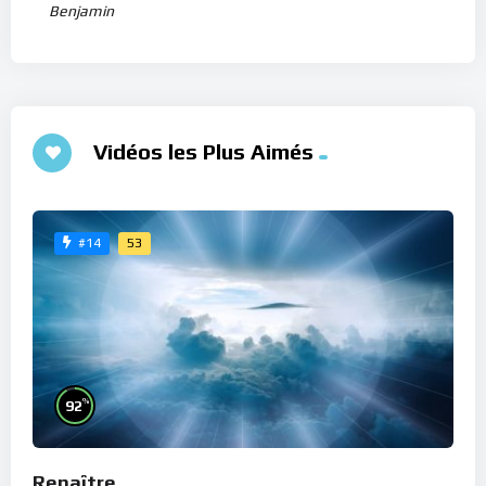
Benjamin
Vidéos les Plus Aimés
53
#14
%
92
Renaître