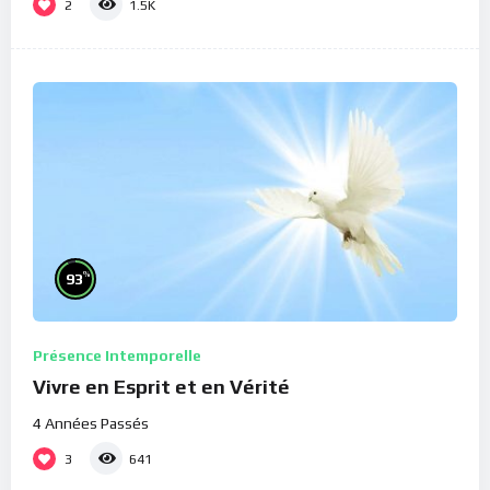
2
1.5K
%
93
Présence Intemporelle
Vivre en Esprit et en Vérité
4 Années Passés
3
641