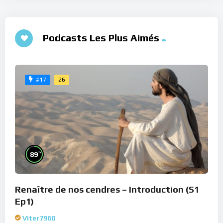
Podcasts Les Plus Aimés
26
#17
%
89
Renaître de nos cendres – Introduction (S1
Ep1)
Viter7960