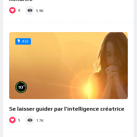
9
5.9K
#32
%
93
Se laisser guider par l’intelligence créatrice
5
1.7K