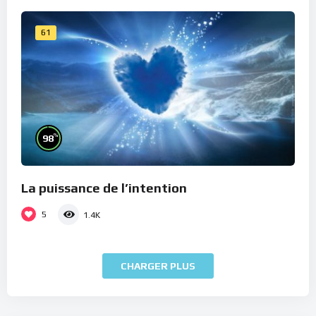
61
%
98
La puissance de l’intention
5
1.4K
CHARGER PLUS