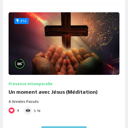
#12
%
86
Présence Intemporelle
Un moment avec Jésus (Méditation)
4 Années Passés
4
5.1K