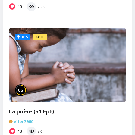
10
2.7K
34:10
#15
%
66
La prière (S1 Ep6)
Viter7960
10
2K