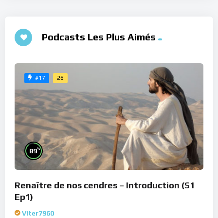
Podcasts Les Plus Aimés
26
#17
%
89
Renaître de nos cendres – Introduction (S1
Ep1)
Viter7960