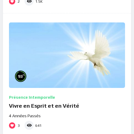
2
1.5K
%
93
Présence Intemporelle
Vivre en Esprit et en Vérité
4 Années Passés
3
641