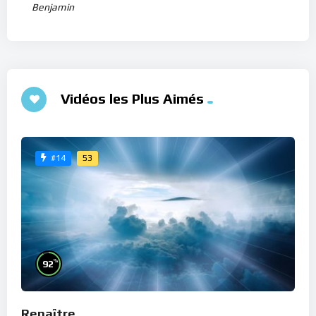
Benjamin
Vidéos les Plus Aimés
53
#14
%
92
Renaître