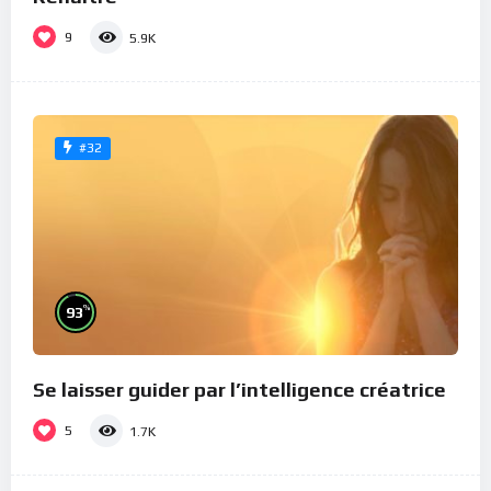
9
5.9K
#32
%
93
Se laisser guider par l’intelligence créatrice
5
1.7K