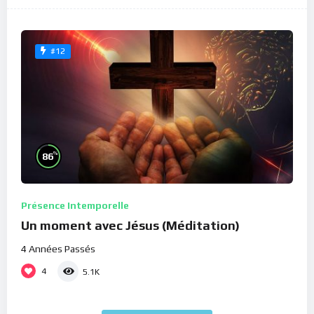
#12
%
86
Présence Intemporelle
Un moment avec Jésus (Méditation)
4 Années Passés
4
5.1K