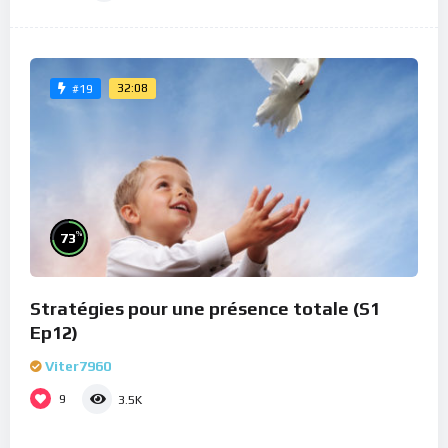
32:08
#19
%
73
Stratégies pour une présence totale (S1
Ep12)
Viter7960
9
3.5K