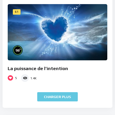
61
%
98
La puissance de l’intention
5
1.4K
CHARGER PLUS