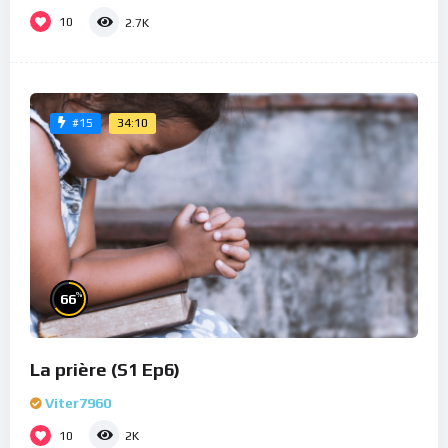
10
2.7K
34:10
#15
%
66
La prière (S1 Ep6)
Viter7960
10
2K