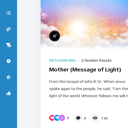
%
0
RESOURCING
2 Années Passés
Mother (Message of Light)
From the Gospel of John 8:12 : When Jesus
spoke again to the people, he said, “I am th
light of the world. Whoever follows me will n.
0
0
1.5K