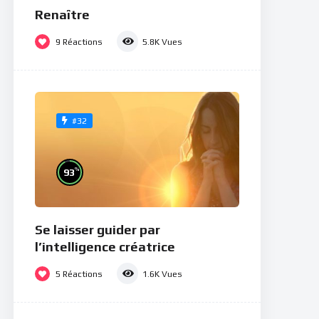
Renaître
9
Réactions
5.8K
Vues
#32
%
93
Se laisser guider par
l’intelligence créatrice
5
Réactions
1.6K
Vues