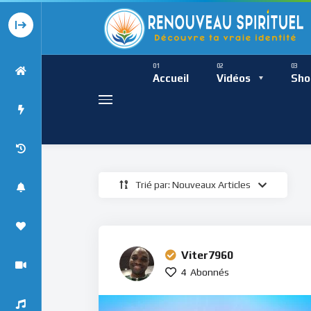
Présence Intempor
Ress
Accueil
Vidéos
Sho
Trié par: Nouveaux Articles
Présence Int
Viter7960
4
Abonnés