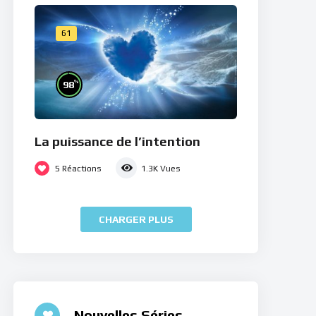
61
%
98
La puissance de l’intention
5
Réactions
1.3K
Vues
CHARGER PLUS
Nouvelles Séries