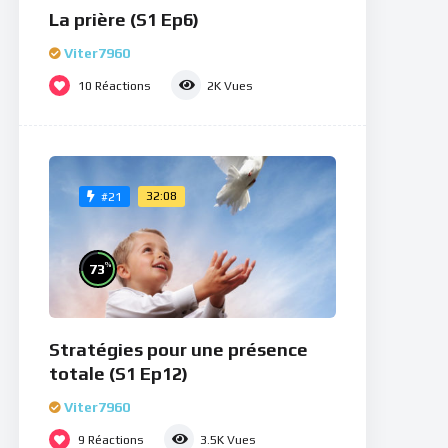
La prière (S1 Ep6)
Viter7960
10
Réactions
2K
Vues
32:08
#21
%
73
Stratégies pour une présence
totale (S1 Ep12)
Viter7960
9
Réactions
3.5K
Vues