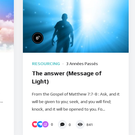
%
0
RESOURCING
3 Années Passés
The answer (Message of
Light)
e
From the Gospel of Matthew 7:7-8 : Ask, and it
..
will be given to you; seek, and you will find;
knock, and it will be opened to you. Fo...
0
0
841