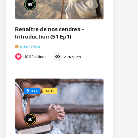
%
89
Renaître de nos cendres –
Introduction (S1 Ep1)
Viter7960
10
Réactions
2.7K
Vues
34:10
#14
%
66