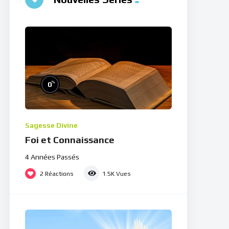
%
0
Sagesse Divine
Foi et Connaissance
4 Années Passés
2
Réactions
1.5K
Vues