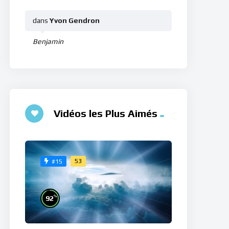
dans
Yvon Gendron
Benjamin
Vidéos les Plus Aimés
53
#15
%
92