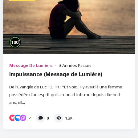
%
100
Message De Lumière
3 Années Passés
Impuissance (Message de Lumière)
De l'Évangile de Luc 13, 11 : "Et voici, il y avait là une femme
possédée d'un esprit qui la rendait infirme depuis dix-huit
ans; ell...
2
0
1.2K