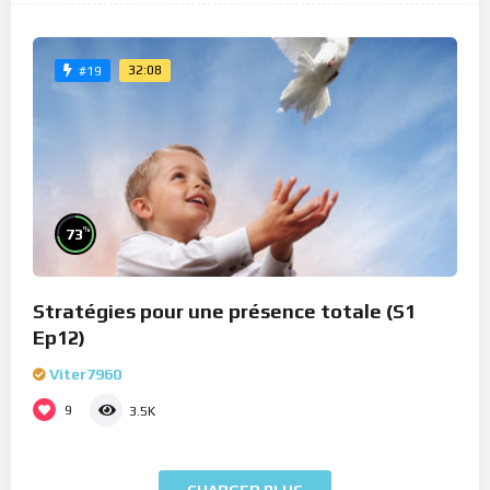
32:08
#19
%
73
Stratégies pour une présence totale (S1
Ep12)
Viter7960
9
3.5K
CHARGER PLUS