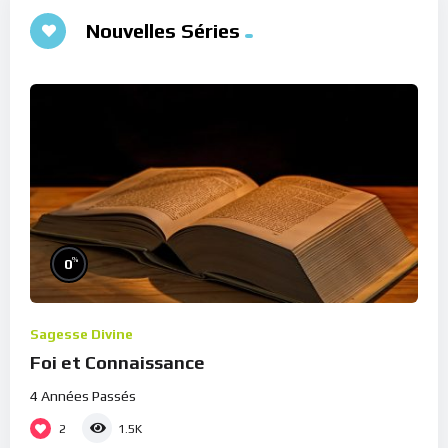
Nouvelles Séries
%
0
Sagesse Divine
Foi et Connaissance
4 Années Passés
2
1.5K