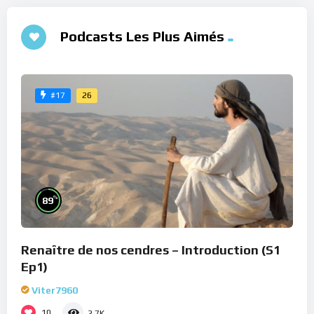
Podcasts Les Plus Aimés
26
#17
%
89
Renaître de nos cendres – Introduction (S1
Ep1)
Viter7960
10
2.7K