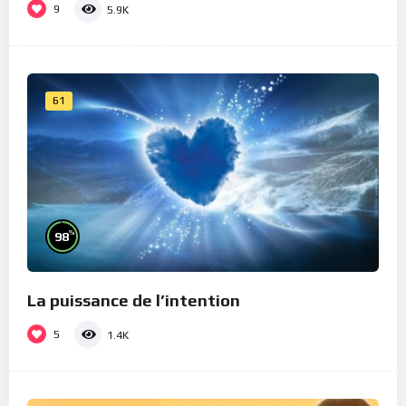
9
5.9K
61
%
98
La puissance de l’intention
5
1.4K