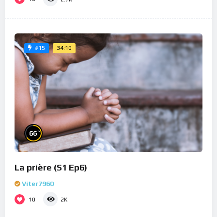
34:10
#15
%
66
La prière (S1 Ep6)
Viter7960
10
2K