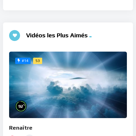
Vidéos les Plus Aimés
53
#14
%
92
Renaître