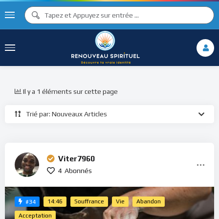
Il y a 1 éléments sur cette page
Trié par: Nouveaux Articles
Viter7960
4
Abonnés
14:46
Souffrance
Vie
Abandon
#34
Acceptation