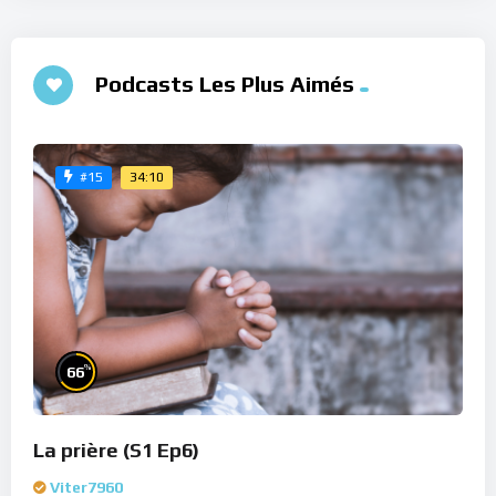
Podcasts Les Plus Aimés
34:10
#15
%
66
La prière (S1 Ep6)
Viter7960