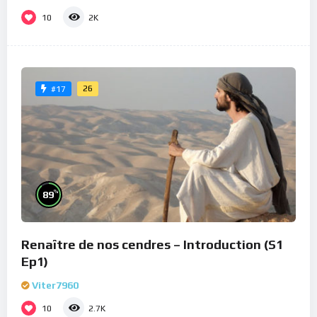
10
2K
26
#17
%
89
Renaître de nos cendres – Introduction (S1
Ep1)
Viter7960
10
2.7K