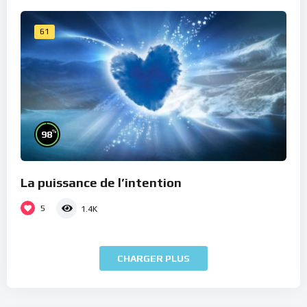
61
%
98
La puissance de l’intention
5
1.4K
CHARGER PLUS