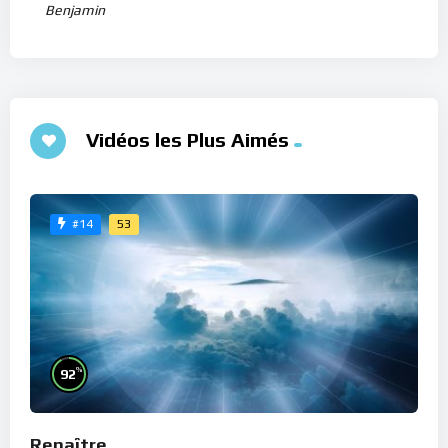
Benjamin
Vidéos les Plus Aimés
53
#14
%
92
Renaître