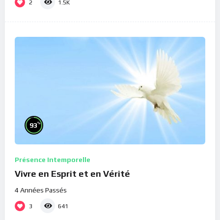
2
1.5K
%
93
Présence Intemporelle
Vivre en Esprit et en Vérité
4 Années Passés
3
641