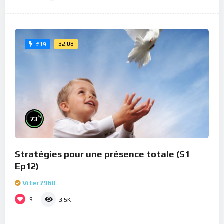
32:08
#19
%
73
Stratégies pour une présence totale (S1
Ep12)
Viter7960
9
3.5K