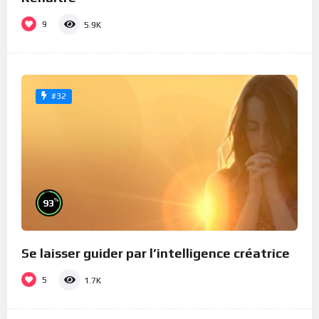
9
5.9K
#32
%
93
Se laisser guider par l’intelligence créatrice
5
1.7K