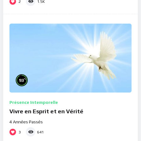
2
1.5K
%
93
Présence Intemporelle
Vivre en Esprit et en Vérité
4 Années Passés
3
641