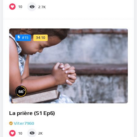
10
2.7K
34:10
#15
%
66
La prière (S1 Ep6)
Viter7960
10
2K