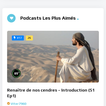
Podcasts Les Plus Aimés
26
#17
%
89
Renaître de nos cendres – Introduction (S1
Ep1)
Viter7960