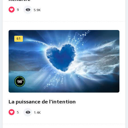
9
5.9K
61
%
98
La puissance de l’intention
5
1.4K