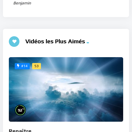
Benjamin
Vidéos les Plus Aimés
53
#14
%
92
Renaître