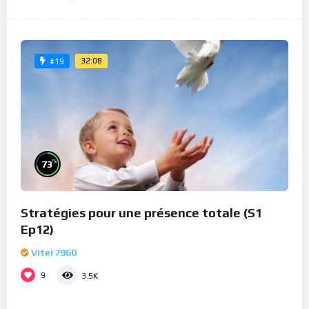
32:08
#19
%
73
Stratégies pour une présence totale (S1
Ep12)
Viter7960
9
3.5K