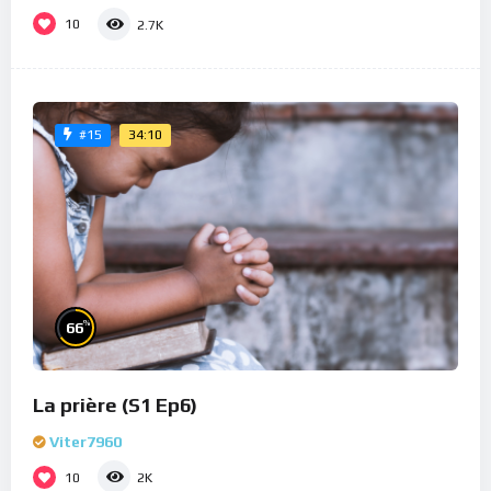
10
2.7K
34:10
#15
%
66
La prière (S1 Ep6)
Viter7960
10
2K