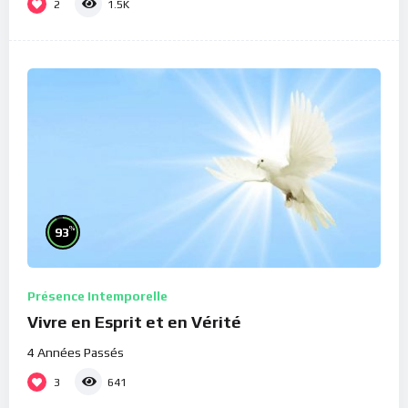
2
1.5K
%
93
Présence Intemporelle
Vivre en Esprit et en Vérité
4 Années Passés
3
641