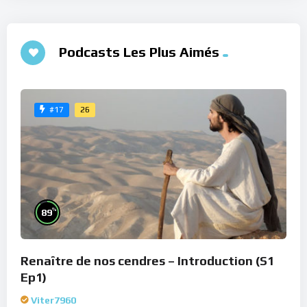
Podcasts Les Plus Aimés
26
#17
%
89
Renaître de nos cendres – Introduction (S1
Ep1)
Viter7960