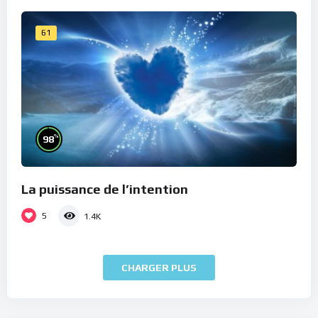
61
%
98
La puissance de l’intention
5
1.4K
CHARGER PLUS