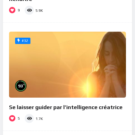
9
5.9K
#32
%
93
Se laisser guider par l’intelligence créatrice
5
1.7K