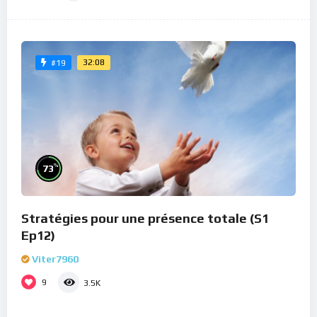
32:08
#19
%
73
Stratégies pour une présence totale (S1
Ep12)
Viter7960
9
3.5K