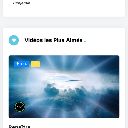
Benjamin
Vidéos les Plus Aimés
53
#14
%
92
Renaître