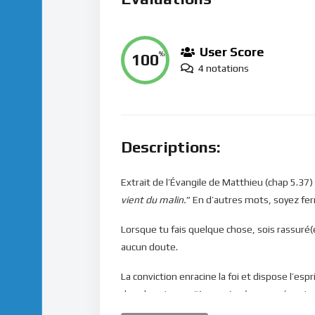
User Score
100
%
4 notations
Descriptions:
Extrait de l’Évangile de Matthieu (chap 5.37) 
vient du malin.
” En d’autres mots, soyez f
Lorsque tu fais quelque chose, sois rassuré(
aucun doute.
La conviction enracine la foi et dispose l’espr
dans la noirceur. “
Lorsqu’un homme écoute la
enlève ce qui a été semé dans son coeur…
“