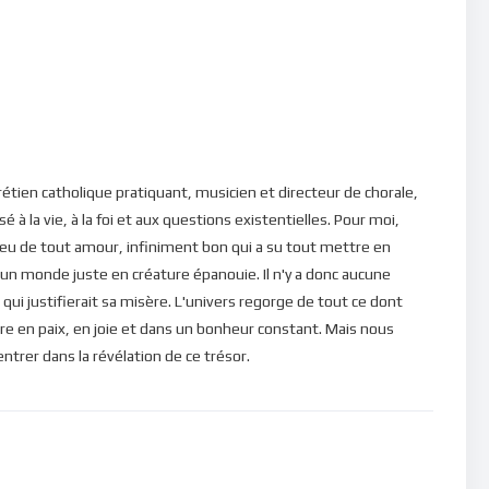
s dans la tentation; l’esprit est bien disposé, mais la chair est
convaincu(e) de ce que le Ciel nous donne… Demeurer toujours
e éclairer par la lumière de l’Esprit Saint !
vous inspire. Même si cela semble ne pas être le cas, c’est le
evenir à lumière lorsque l’obscurité vous envahit !
étien catholique pratiquant, musicien et directeur de chorale,
ns la présence du Christ et dispose-le à écouter.
é à la vie, à la foi et aux questions existentielles. Pour moi,
eu de tout amour, infiniment bon qui a su tout mettre en
 un monde juste en créature épanouie. Il n'y a donc aucune
qui justifierait sa misère. L'univers regorge de tout ce dont
re en paix, en joie et dans un bonheur constant. Mais nous
rer dans la révélation de ce trésor.