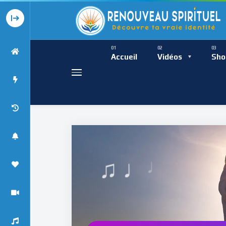
Présence Intempor
Ress
Accueil
Vidéos
Sho
♩
Présence Int
♯
♫ ♩