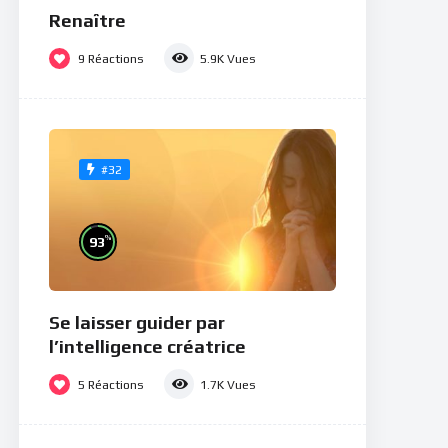
Renaître
9
Réactions
5.9K
Vues
#32
%
93
Se laisser guider par
l’intelligence créatrice
5
Réactions
1.7K
Vues