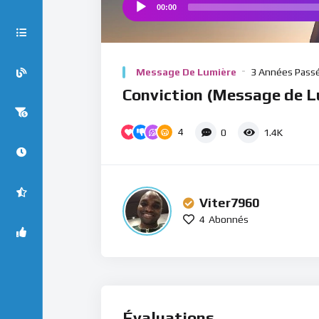
00:00
Audio
Player
Message De Lumière
3 Années Pass
Conviction (Message de L
4
0
1.4K
Viter7960
4
Abonnés
Évaluations