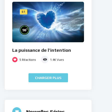
61
%
98
La puissance de l’intention
5
Réactions
1.4K
Vues
CHARGER PLUS
Nouvelles Séries