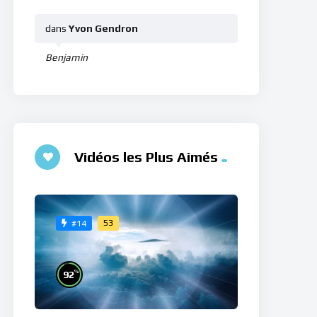
dans
Yvon Gendron
Benjamin
Vidéos les Plus Aimés
53
#14
%
92