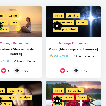
:35
Calme
16:18
Lumière
uceur
Joie
Vie intérieure
Coeur
%
%
0
mpête
Voyage spirituel
Message De Lumière
Message De Lumière
 calme (Message de
Mère (Message de Lumière)
Lumière)
Viter7960
2 Années Passés
er7960
2 Années Passés
0
0
1.9K
1.7K
:04
Jugement
13:18
Sensibilité
rit Critique
Analyse
Récompense
Étoile
%
%
100
it d'être
Merci