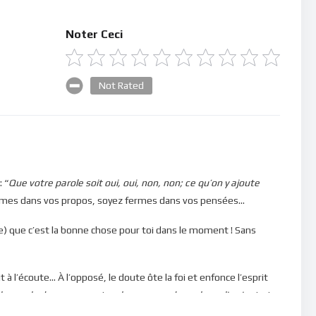
Noter Ceci
Not Rated
: “
Que votre parole soit oui, oui, non, non; ce qu’on y ajoute
ermes dans vos propos, soyez fermes dans vos pensées…
e) que c’est la bonne chose pour toi dans le moment ! Sans
it à l’écoute… À l’opposé, le doute ôte la foi et enfonce l’esprit
 parole du royaume et ne la comprend pas, le malin vient et
, dit le Seigneur (Matthieu 13.19).