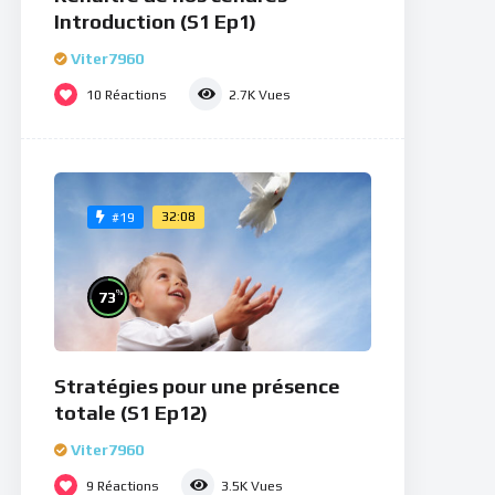
Introduction (S1 Ep1)
Viter7960
10
Réactions
2.7K
Vues
32:08
#19
%
73
Stratégies pour une présence
totale (S1 Ep12)
Viter7960
9
Réactions
3.5K
Vues