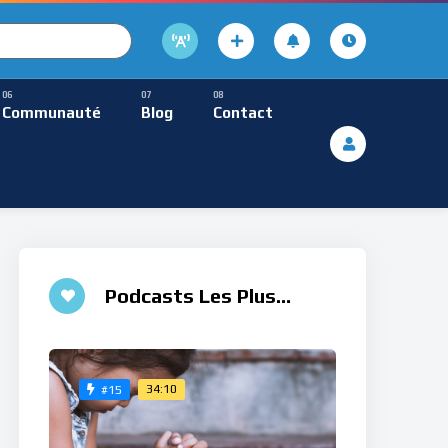
cture
usique Méditative
Communauté
Blog
Contact
De Lecture
ques
Musique Méditative
 ♮
Podcasts Les Plus
Aimés
34:10
#15