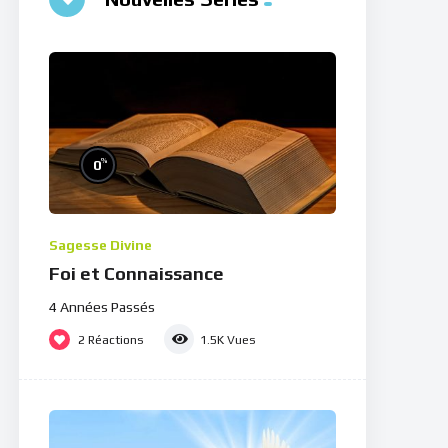
%
0
Sagesse Divine
Foi et Connaissance
4 Années Passés
2
Réactions
1.5K
Vues