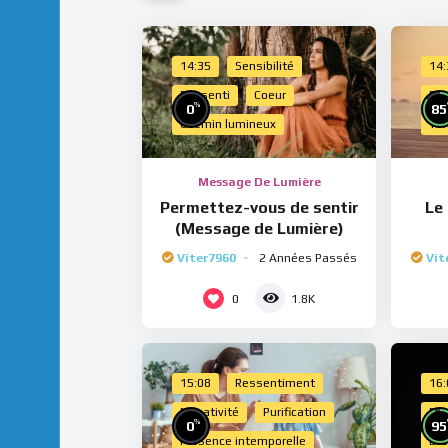
14:35
Sensibilité
14
Ressenti
Coeur
Do
%
0
85
Chemin lumineux
Te
Message De Lumière
Permettez-vous de sentir
Le
(Message de Lumière)
Viter7960
2 Années Passés
Vit
0
1.8K
15:08
Ressentiment
16
Négativité
Purification
Esp
%
0
95
Présence intemporelle
Dro