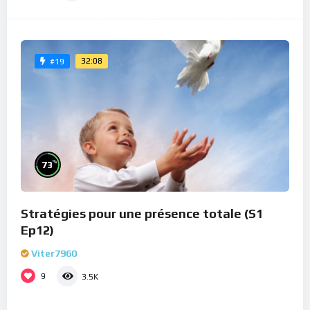
32:08
#19
%
73
Stratégies pour une présence totale (S1
Ep12)
Viter7960
9
3.5K