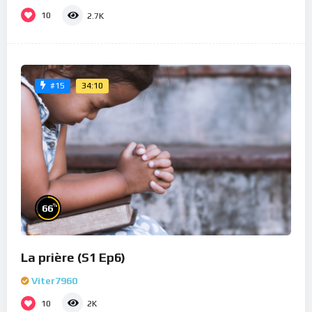
10
2.7K
34:10
#15
%
66
La prière (S1 Ep6)
Viter7960
10
2K