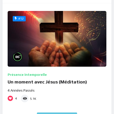
#12
%
86
Présence Intemporelle
Un moment avec Jésus (Méditation)
4 Années Passés
4
5.1K