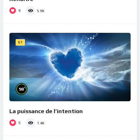
9
5.9K
61
%
98
La puissance de l’intention
5
1.4K