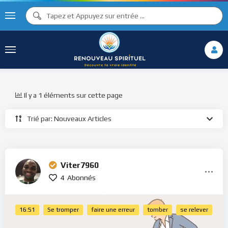
Il y a 1 éléments sur cette page
Trié par: Nouveaux Articles
Viter7960
4
Abonnés
16:51
Se tromper
faire une erreur
tomber
se relever