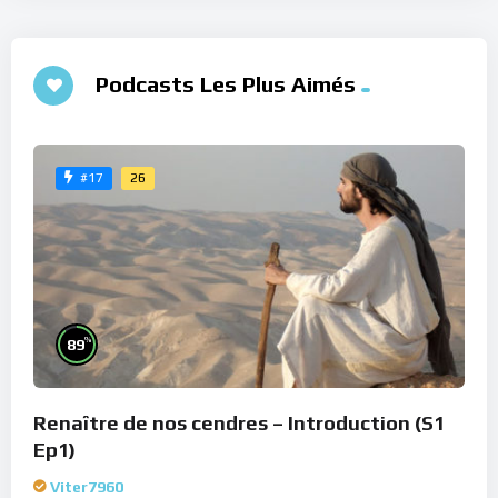
Podcasts Les Plus Aimés
26
#17
%
89
Renaître de nos cendres – Introduction (S1
Ep1)
Viter7960