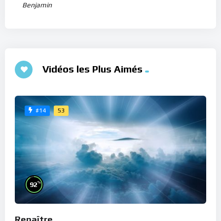
Benjamin
Vidéos les Plus Aimés
53
#14
%
92
Renaître