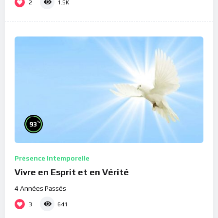
2
1.5K
%
93
Présence Intemporelle
Vivre en Esprit et en Vérité
4 Années Passés
3
641