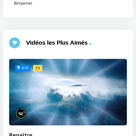
Benjamin
Vidéos les Plus Aimés
53
#14
%
92
Renaître