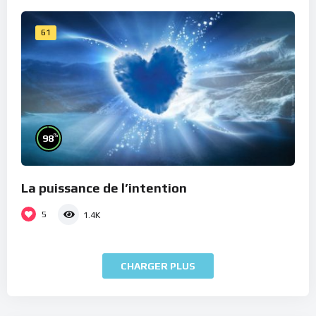
61
%
98
La puissance de l’intention
5
1.4K
CHARGER PLUS