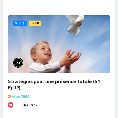
32:08
#19
%
73
Stratégies pour une présence totale (S1
Ep12)
Viter7960
9
3.5K