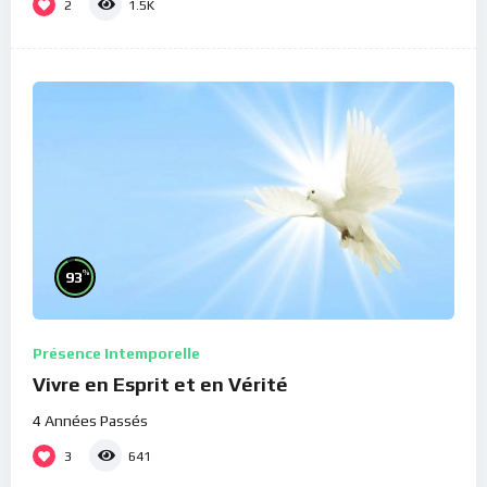
2
1.5K
%
93
Présence Intemporelle
Vivre en Esprit et en Vérité
4 Années Passés
3
641