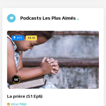
Podcasts Les Plus Aimés
34:10
#15
%
66
La prière (S1 Ep6)
Viter7960