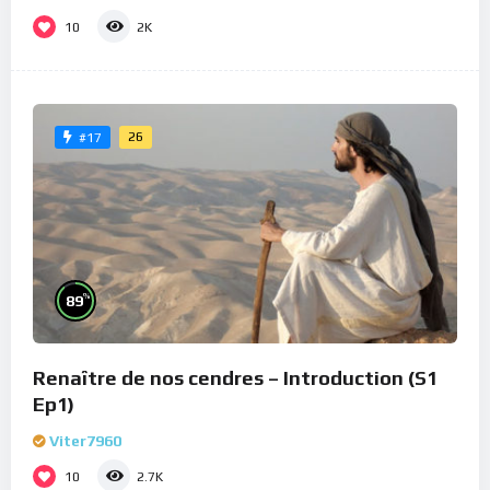
10
2K
26
#17
%
89
Renaître de nos cendres – Introduction (S1
Ep1)
Viter7960
10
2.7K