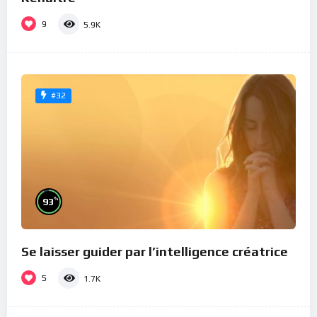
9
5.9K
#32
%
93
Se laisser guider par l’intelligence créatrice
5
1.7K