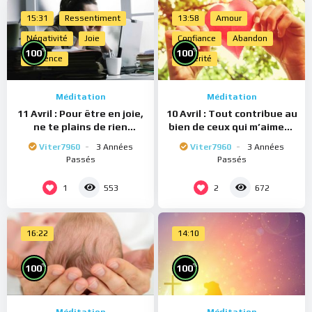
15:31
Ressentiment
13:58
Amour
Négativité
Joie
Confiance
Abandon
%
%
100
100
Présence
Sincérité
Méditation
Méditation
11 Avril : Pour être en joie,
10 Avril : Tout contribue au
ne te plains de rien
bien de ceux qui m’aiment
(Méditation)
(Méditation)
Viter7960
3 Années
Viter7960
3 Années
Passés
Passés
1
2
553
672
16:22
14:10
%
%
100
100