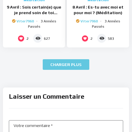
Méditation
Méditation
9 Avril : Sois certain(e) que
8 Avril : Es-tu avec moi et
je prend soin de toi
pour moi ? (Méditation)
(Méditation)
Viter7960
3 Années
Viter7960
3 Années
Passés
Passés
2
2
627
583
CHARGER PLUS
Laisser un Commentaire