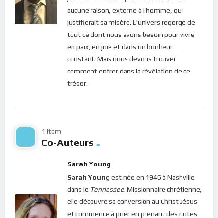
pénibles car, même si de l’extérieur nous souffrons, de
aucune raison, externe à l'homme, qui
l’intérieur, nous sommes en paix !
justifierait sa misère. L'univers regorge de
Bonne méditation.
tout ce dont nous avons besoin pour vivre
en paix, en joie et dans un bonheur
Pour vous inscrire directement aux publications, veuillez
constant. Mais nous devons trouver
cliquer ici : [newsletter_button id=2 label=”S’abonner”
comment entrer dans la révélation de ce
design=”twitter”]
trésor.
Si vous voulez vous inscrire sur le site (afin d’être en mesure
de poster des commentaires) et pour les publications,
veuillez cliquer ici :
Inscription
1 Item
Co-Auteurs
Sarah Young
Sarah Young
est née en 1946 à Nashville
dans le
Tennessee
. Missionnaire chrétienne,
elle découvre sa conversion au Christ Jésus
et commence à prier en prenant des notes