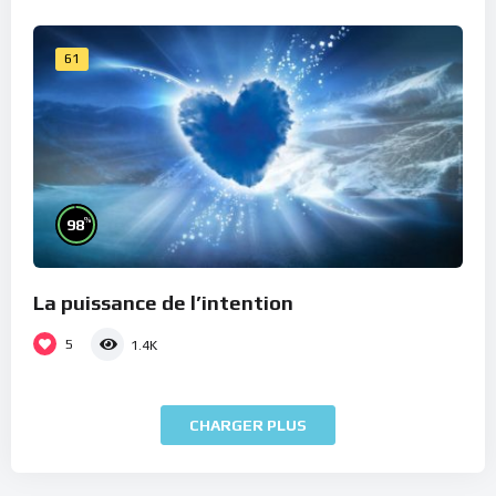
61
%
98
La puissance de l’intention
5
1.4K
CHARGER PLUS