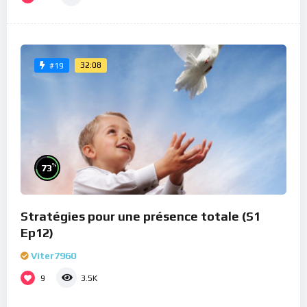
32:08
#19
%
73
Stratégies pour une présence totale (S1
Ep12)
Viter7960
9
3.5K