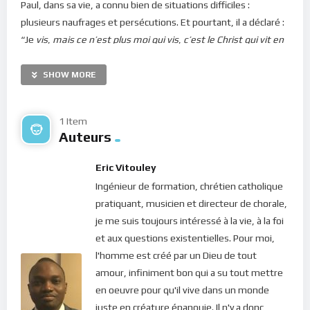
Paul, dans sa vie, a connu bien de situations difficiles :
plusieurs naufrages et persécutions. Et pourtant, il a déclaré :
“Je
vis
,
mais ce n’est plus moi qui vis
,
c’est le Christ qui vit en
moi” (Ga 2, 20).
Cela signifie que même en étant uni au Christ
dans notre quotidien, nous aurons toujours à traverser des
SHOW MORE
difficultés. D’ailleurs Jésus nous avertit : “
Je vous le dis en
vérité, il n’est personne qui, ayant quitté, à cause de moi et à
1 Item
cause de la bonne nouvelle, sa maison, ou ses frères, ou ses
Auteurs
soeurs, ou sa mère, ou son père, ou ses enfants, ou ses
terres, ne reçoive au centuple, présentement
dans ce siècle-
Eric Vitouley
ci
, des maisons, des frères, des soeurs, des mères, des
Ingénieur de formation, chrétien catholique
enfants, et des terres,
avec des persécutions
, et, dans le
pratiquant, musicien et directeur de chorale,
siècle à venir, la vie éternelle
” (Marc 10, 29-30).
je me suis toujours intéressé à la vie, à la foi
et aux questions existentielles. Pour moi,
Alors, nous devons apprendre à accepter les situations qui
l'homme est créé par un Dieu de tout
nous arrivent, quelles qu’elles soient, et les offrir au Seigneur.
amour, infiniment bon qui a su tout mettre
La confiance en Dieu nous permet d’alléger considérablement
en oeuvre pour qu'il vive dans un monde
le fardeau de la souffrance que nous apportent ces moments
juste en créature épanouie. Il n'y a donc