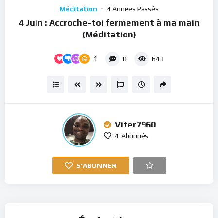
Player
Méditation
4 Années Passés
4 Juin : Accroche-toi fermement à ma main
(Méditation)
1
0
643
Viter7960
4
Abonnés
S'ABONNER