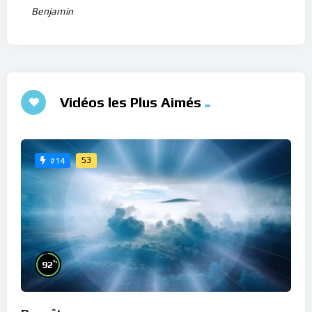
Benjamin
Vidéos les Plus Aimés
53
#14
%
92