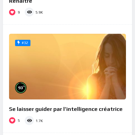
Renaître
9
5.9K
#32
%
93
Se laisser guider par l’intelligence créatrice
5
1.7K