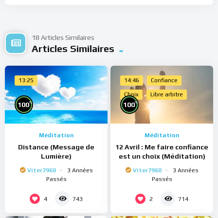
18 Articles Similaires
Articles Similaires
13:25
14:46
Confiance
Choix
Libre arbitre
%
%
100
100
Méditation
Méditation
Distance (Message de
12 Avril : Me faire confiance
Lumière)
est un choix (Méditation)
Viter7960
3 Années
Viter7960
3 Années
Passés
Passés
4
2
743
714