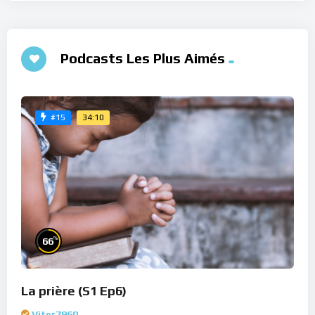
Podcasts Les Plus Aimés
34:10
#15
%
66
La prière (S1 Ep6)
Viter7960