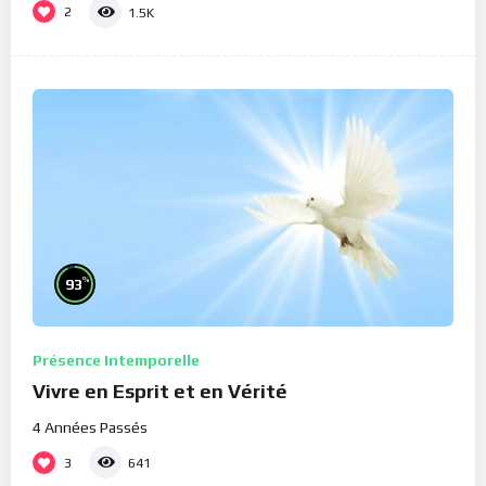
2
1.5K
%
93
Présence Intemporelle
Vivre en Esprit et en Vérité
4 Années Passés
3
641