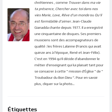
chrétiennes , comme
Trouver dans ma vie
ta présence
,
Chercher avec toi dans nos
vies
Marie
,
Love
,
Rêve d'un monde
ou
Qu'il
est formidable d'aimer.
Jean-Claude
Gianadda chante depuis 1977. Il a enregistré
une cinquantaine de disques. Ses premiers
musiciens sont des accompagnateurs de
qualité : les frères Lalanne (Francis qui avait
quinze ans à l'époque, René et Jean-Félix).
C'est en 1994 qu'il décide d'abandonner le
métier d'enseignant qui lui plaisait tant pour
se consacrer à cette " mission d'Église " de "
Troubadour du Bon Dieu ". Pour en savoir
plus, cliquer sur la photo...
Étiquettes