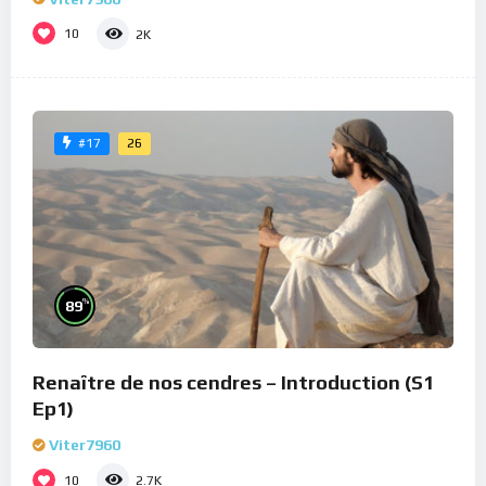
10
2K
26
#17
%
89
Renaître de nos cendres – Introduction (S1
Ep1)
Viter7960
10
2.7K