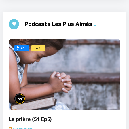
Podcasts Les Plus Aimés
34:10
#15
%
66
La prière (S1 Ep6)
Viter7960