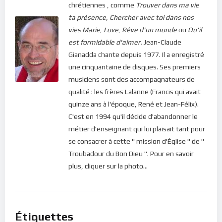
chrétiennes , comme
Trouver dans ma vie
ta présence
,
Chercher avec toi dans nos
vies
Marie
,
Love
,
Rêve d'un monde
ou
Qu'il
est formidable d'aimer.
Jean-Claude
Gianadda chante depuis 1977. Il a enregistré
une cinquantaine de disques. Ses premiers
musiciens sont des accompagnateurs de
qualité : les frères Lalanne (Francis qui avait
quinze ans à l'époque, René et Jean-Félix).
C'est en 1994 qu'il décide d'abandonner le
métier d'enseignant qui lui plaisait tant pour
se consacrer à cette " mission d'Église " de "
Troubadour du Bon Dieu ". Pour en savoir
plus, cliquer sur la photo...
Étiquettes