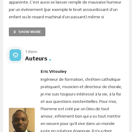
apparente. C’est aussi se laisser remplir de mauvaise humeur
par un événement (par exemple le bruit assourdissant d’un
enfant ou le regard machinal d’un passant) même si
l’événement ne nous est pas directement adressé. On est
quasi-constamment irrité, on rechigne à tout moment… Nous
SHOW MORE
savons que l’état émotionnel vient de nos mauvaises
pensées et celles-ci ont pour origine le mal-être en nous.
1 Item
Ainsi, toute résistance qui apparaît en nous, est signe d’un
Auteurs
mal-être intérieur dommageable autant pour notre stabilité
spirituelle que pour notre santé physique et psychique. Et
Eric Vitouley
tout se passe souvent très subtilement, à l’insu même du
Ingénieur de formation, chrétien catholique
sujet qui trouve toujours la source ailleurs. Mais alors, d’où
pratiquant, musicien et directeur de chorale,
vient ce mal-être qui nous fait si tant souffrir ?
je me suis toujours intéressé à la vie, à la foi
et aux questions existentielles. Pour moi,
Toutes les fois que nous nous sentons mal, on attribue la
l'homme est créé par un Dieu de tout
faute à l’autre ou à une situation ou à un événement. Mais
amour, infiniment bon qui a su tout mettre
c’est une illusion. En effet, la Parole nous dit que toutes
en oeuvre pour qu'il vive dans un monde
choses concourent au bien de ceux qui aiment Dieu (Romains
juste en créature épanouie. Il n'y a donc