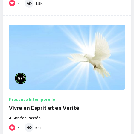
2
1.5K
%
93
Présence Intemporelle
Vivre en Esprit et en Vérité
4 Années Passés
3
641