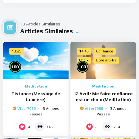
18 Articles Similaires
Articles Similaires
13:25
14:46
Confiance
Choix
Libre arbitre
%
%
100
100
Méditation
Méditation
Distance (Message de
12 Avril : Me faire confiance
Lumière)
est un choix (Méditation)
Viter7960
3 Années
Viter7960
3 Années
Passés
Passés
4
2
746
714