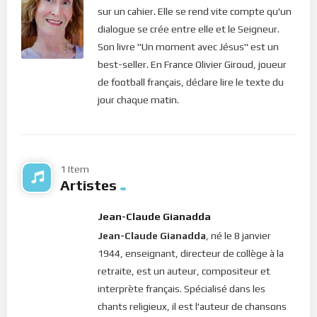
sur un cahier. Elle se rend vite compte qu'un
demande d’arrêter nos résistances pour venir nous abreuver à
dialogue se crée entre elle et le Seigneur.
la source réénergisante de son Amour. Quelqu’un pourrait-il
Son livre "Un moment avec Jésus" est un
se sentir bien loin de l’amour de Dieu, si le Christ n’habite son
best-seller. En France Olivier Giroud, joueur
coeur ? Absolument non. Car c’est lui qui est la Vie et c’est lui
de football français, déclare lire le texte du
qui donne le bonheur. Et si tu te remets à Jésus et que tu
jour chaque matin.
accueilles son Amour dans ton coeur, tu te sentiras bien peut
importe ce qui se passe en dehors de toi ! Alors, arrête de
résister, lève-toi et viens à sa rencontre !
Bonne méditation.
1 Item
Artistes
Pour vous inscrire directement aux publications, veuillez
cliquer ici : [newsletter_button id=2 label=”S’abonner”
Jean-Claude Gianadda
design=”twitter”]
Jean-Claude Gianadda
, né le 8 janvier
1944, enseignant, directeur de collège à la
Si vous voulez vous inscrire sur le site (afin d’être en mesure
retraite, est un auteur, compositeur et
de poster des commentaires) et pour les publications,
interprète français. Spécialisé dans les
veuillez cliquer ici :
Inscription
chants religieux, il est l'auteur de chansons