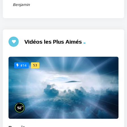
Benjamin
Vidéos les Plus Aimés
53
#14
%
92