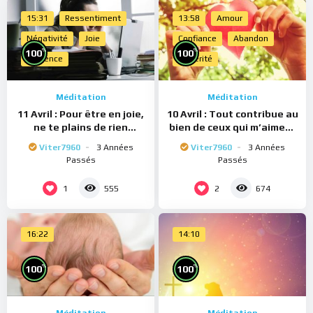
15:31
Ressentiment
13:58
Amour
Négativité
Joie
Confiance
Abandon
%
%
100
100
Présence
Sincérité
Méditation
Méditation
11 Avril : Pour être en joie,
10 Avril : Tout contribue au
ne te plains de rien
bien de ceux qui m’aiment
(Méditation)
(Méditation)
Viter7960
3 Années
Viter7960
3 Années
Passés
Passés
1
2
555
674
16:22
14:10
%
%
100
100