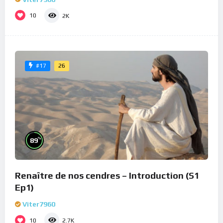
10
2K
26
#17
%
89
Renaître de nos cendres – Introduction (S1
Ep1)
Viter7960
10
2.7K