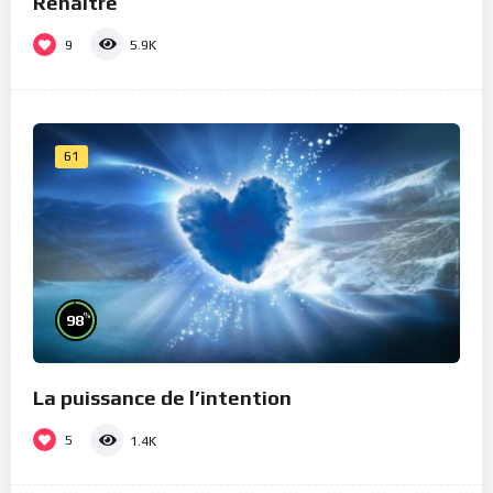
Renaître
9
5.9K
61
%
98
La puissance de l’intention
5
1.4K