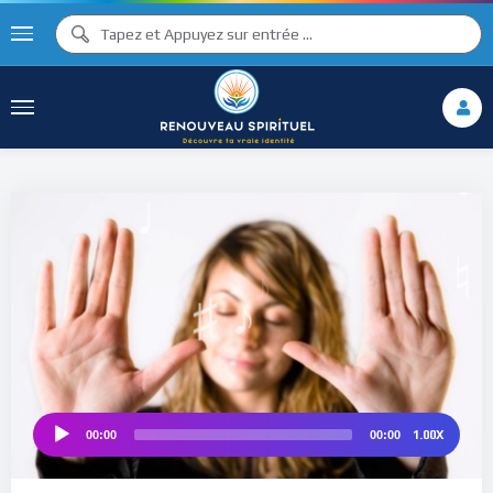
♪
♫ ♩
♩
♫
♯ ♬
♮
1.00X
00:00
00:00
Audio