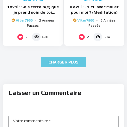
Méditation
Méditation
9 Avril : Sois certain(e) que
8 Avril : Es-tu avec moi et
je prend soin de toi
pour moi ? (Méditation)
(Méditation)
Viter7960
3 Années
Viter7960
3 Années
Passés
Passés
2
2
628
584
CHARGER PLUS
Laisser un Commentaire