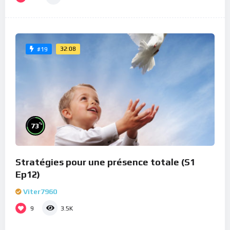
32:08
#19
%
73
Stratégies pour une présence totale (S1
Ep12)
Viter7960
9
3.5K