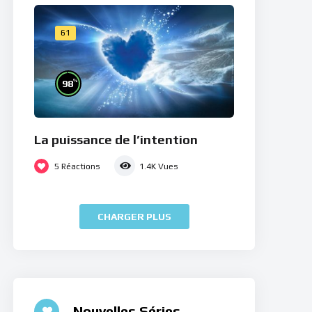
61
%
98
La puissance de l’intention
5
Réactions
1.4K
Vues
CHARGER PLUS
Nouvelles Séries