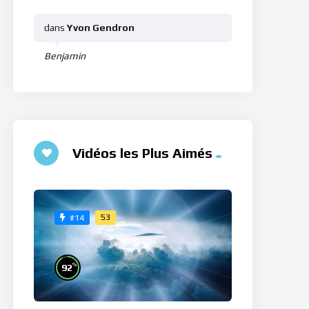
dans
Yvon Gendron
Benjamin
Vidéos les Plus Aimés
53
#14
%
92