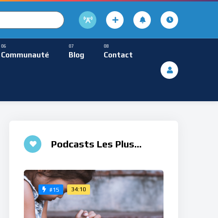
cture
usique Méditative
Communauté
Blog
Contact
De Lecture
ques
Musique Méditative
Podcasts Les Plus
Aimés
34:10
#15