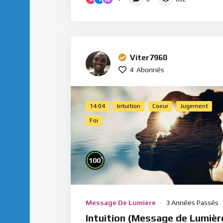
Viter7960
4
Abonnés
14:04
Intuition
Coeur
Jugement
Foi
%
100
Message De Lumière
3 Années Passés
Intuition (Message de Lumièr