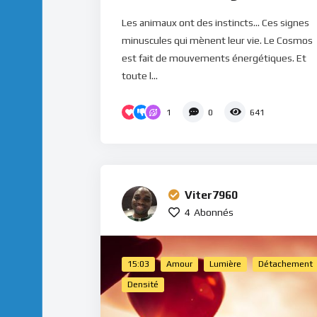
Les animaux ont des instincts... Ces signes
minuscules qui mènent leur vie. Le Cosmos
est fait de mouvements énergétiques. Et
toute l...
1
0
641
Viter7960
4
Abonnés
15:03
Amour
Lumière
Détachement
Densité