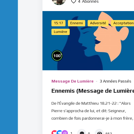
4
Abonnés
15:17
Ennemi
Adversité
Acceptation
Lumière
%
100
Message De Lumière
3 Années Passés
Ennemis (Message de Lumièr
De l'Évangile de Matthieu 18.21-22 : "Alors
Pierre s'approcha de lui, et dit: Seigneur,
combien de fois pardonnerai-je à mon frère, l
1
0
662