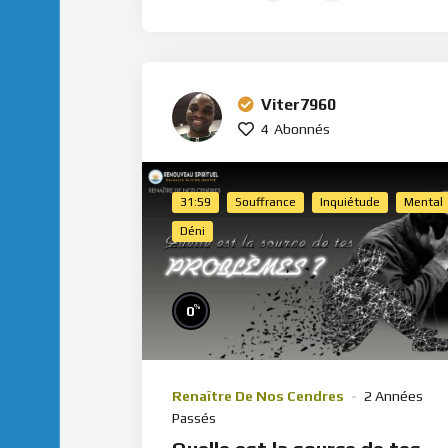
Viter7960
4
Abonnés
31:59
Souffrance
Inquiétude
Mental
Déni
%
0
Renaître De Nos Cendres
2 Années
Passés