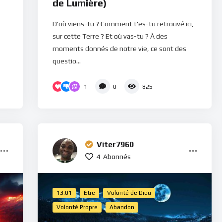
de Lumière)
D'où viens-tu ? Comment t'es-tu retrouvé ici,
sur cette Terre ? Et où vas-tu ? À des
moments donnés de notre vie, ce sont des
questio...
1
0
825
Viter7960
4
Abonnés
13:01
Être
Volonté de Dieu
Volonté Propre
Abandon