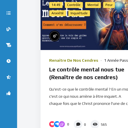
14:49
Contrôle
Mental
Peur
Anxiété
Inquiétude
%
0
Renaître De Nos Cendres
1 Année Pas
Le contrôle mental nous tue
(Renaître de nos cendres)
Qu'est-ce que le contrôle mental ? En un mo
c'est ce qui nous amène à être inquiet. A
chaque fois que le Christ prononce l'une de c.
0
0
565