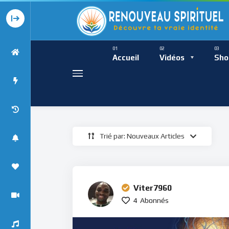
Présence Intempor
Ress
Accueil
Vidéos
Sho
Trié par: Nouveaux Articles
Présence Int
Viter7960
4
Abonnés