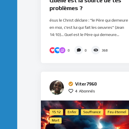
Quelle est la source de tes
problèmes ?
ésus le Christ déclare : "le Père qui demeure
en moi, c'est lui qui fait les oeuvres" (Jean
14:10)... Quel est le Père qui demeure...
0
0
368
Viter7960
4
Abonnés
15:12
Enfer
Souffrance
Feu éternel
Mort