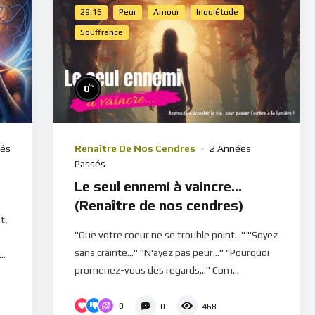
29:16
Peur
Amour
Inquiétude
Souffrance
%
0
sés
Renaître De Nos Cendres
2 Années
Passés
Le seul ennemi à vaincre…
(Renaître de nos cendres)
t,
"Que votre coeur ne se trouble point..." "Soyez
sans crainte..." "N'ayez pas peur..." "Pourquoi
..
promenez-vous des regards..." Com...
0
0
468