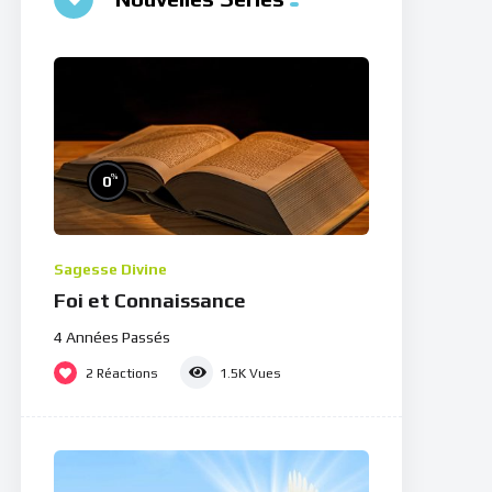
%
0
Sagesse Divine
Foi et Connaissance
4 Années Passés
2
Réactions
1.5K
Vues