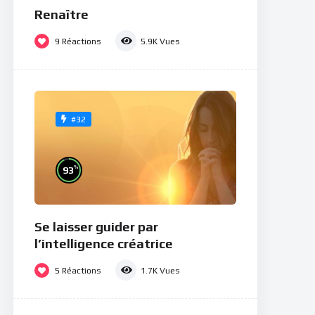
Renaître
9
Réactions
5.9K
Vues
#32
%
93
Se laisser guider par
l’intelligence créatrice
5
Réactions
1.7K
Vues