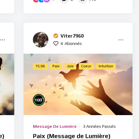
Viter7960
4
Abonnés
15:06
Paix
Joie
Coeur
Intuition
%
100
Message De Lumière
3 Années Passés
e)
Paix (Message de Lumière)