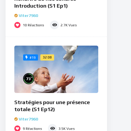
Introduction (S1 Ep1)
Viter7960
10
Réactions
2.7K
Vues
32:08
#19
%
73
Stratégies pour une présence
totale (S1 Ep12)
Viter7960
9
Réactions
3.5K
Vues