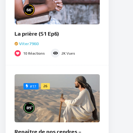
%
66
La prière (S1 Ep6)
Viter7960
10
Réactions
2K
Vues
26
#17
%
89
Renaître de nos cendres –