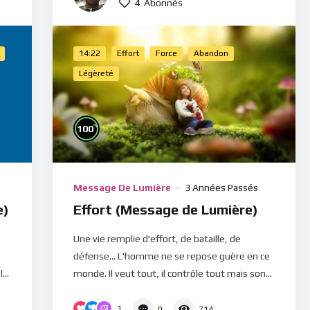
4
Abonnés
14:22
Effort
Force
Abandon
Légèreté
%
100
Message De Lumière
3 Années Passés
e)
Effort (Message de Lumière)
Une vie remplie d'effort, de bataille, de
défense... L'homme ne se repose guère en ce
...
monde. Il veut tout, il contrôle tout mais son...
1
0
714