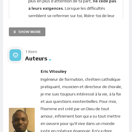
plus en plus d’attention de ta part,
ne cède pas
à leurs exigences
. Lorsque les difficultés
semblent se refermer sur toi, libère-toi de leur
poids en passant un temps de qualité avec moi.
Rappelle-toi qui je suis dans toute ma puissance
SHOW MORE
et ma gloire. Ensuite, présente-moi
humblement tes besoins et requêtes. Tes
1 Item
problèmes s’estomperont, lorsque tu les
Auteurs
regarderas à la lumière de ma présence.
Eric Vitouley
Tu peux attendre à te
réjouir en moi
,
le Dieu de
Ingénieur de formation, chrétien catholique
ton salut
, au milieu même de l’adversité.
pratiquant, musicien et directeur de chorale,
Appuie-toi sur moi,
ta force. C’est moi qui rends
je me suis toujours intéressé à la vie, à la foi
tes pieds semblables à ceux des biches et qui
et aux questions existentielles. Pour moi,
te fais marcher sur les hauteurs.
l'homme est créé par un Dieu de tout
amour, infiniment bon qui a su tout mettre
en oeuvre pour qu'il vive dans un monde
A méditer
: Exode 3. 14; Habakuk 3. 17-19.
juste en créature épanouie. Il n'y a donc