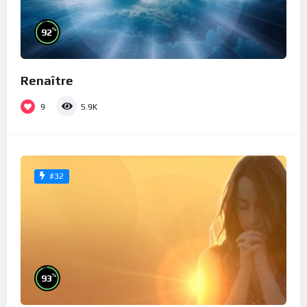
%
92
Renaître
9
5.9K
#32
%
93