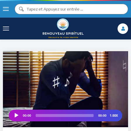
♫ ♩
♩
♫
♯ ♬
♮
♯ ♪
1.00X
00:00
00:00
Audio