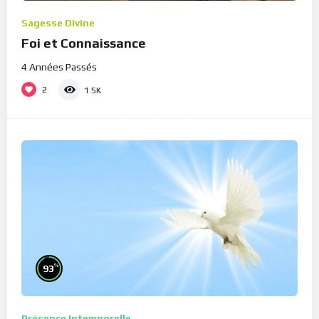
Sagesse Divine
Foi et Connaissance
4 Années Passés
2
1.5K
%
93
Présence Intemporelle