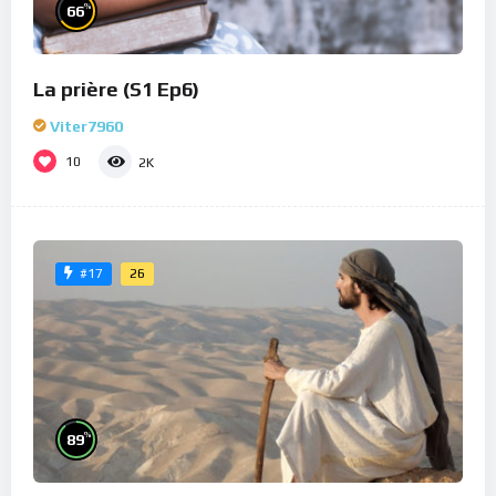
%
66
La prière (S1 Ep6)
Viter7960
10
2K
26
#17
%
89