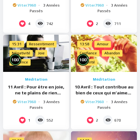
Viter7960
3 Années
Viter7960
3 Années
Passés
Passés
4
2
742
711
15:31
Ressentiment
13:58
Amour
Négativité
Joie
Confiance
Abandon
%
%
100
100
Présence
Sincérité
Méditation
Méditation
11 Avril : Pour être en joie,
10 Avril : Tout contribue au
ne te plains de rien
bien de ceux qui m’aiment
(Méditation)
(Méditation)
Viter7960
3 Années
Viter7960
3 Années
Passés
Passés
1
2
552
670