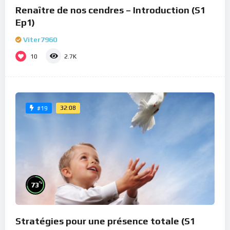
Renaître de nos cendres – Introduction (S1
Ep1)
Viter7960
10
2.7K
32:08
#19
%
73
Stratégies pour une présence totale (S1