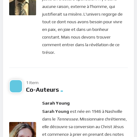
Sarah Young,
Un moment avec Jésus,
page 79.
aucune raison, externe à l'homme, qui
justifierait sa misère. L'univers regorge de
Bonne méditation
tout ce dont nous avons besoin pour vivre
en paix, en joie et dans un bonheur
Pour vous inscrire directement aux publications, veuillez
constant. Mais nous devons trouver
cliquer ici : [newsletter_button id=2 label=”S’abonner”
comment entrer dans la révélation de ce
design=”twitter”]
trésor.
Si vous voulez vous inscrire sur le site (afin d’être en mesure
de poster des commentaires) et pour les publications,
veuillez cliquer ici :
Inscription
1 Item
Co-Auteurs
Sarah Young
Sarah Young
est née en 1946 à Nashville
dans le
Tennessee
. Missionnaire chrétienne,
elle découvre sa conversion au Christ Jésus
et commence à prier en prenant des notes