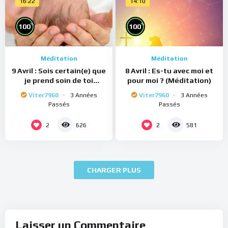
16:22
14:10
%
%
100
100
Méditation
Méditation
9 Avril : Sois certain(e) que
8 Avril : Es-tu avec moi et
je prend soin de toi
pour moi ? (Méditation)
(Méditation)
Viter7960
3 Années
Viter7960
3 Années
Passés
Passés
2
2
626
581
CHARGER PLUS
Laisser un Commentaire