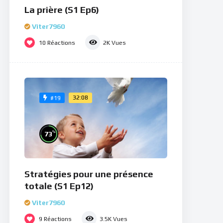
La prière (S1 Ep6)
Viter7960
10
Réactions
2K
Vues
32:08
#19
%
73
Stratégies pour une présence
totale (S1 Ep12)
Viter7960
9
Réactions
3.5K
Vues