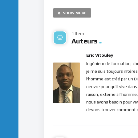
Bien aimé dans le Seigneur, abandonne-toi à 
puissant de ses grâces sans cesse renouvel
SHOW MORE
Bonne méditation.
1 Item
Pour vous inscrire directement aux publicatio
Auteurs
label=”S’abonner” design=”twitter”]
Eric Vitouley
Ingénieur de formation, chr
je me suis toujours intéress
l'homme est créé par un Di
oeuvre pour qu'il vive dans
raison, externe à l'homme, 
nous avons besoin pour viv
devons trouver comment ent