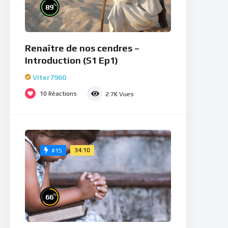
%
89
Renaître de nos cendres –
Introduction (S1 Ep1)
Viter7960
10
Réactions
2.7K
Vues
34:10
#15
%
66