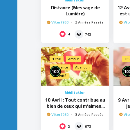
Méditation
Distance (Message de
12 Avr
Lumière)
est 
Viter7960
3 Années Passés
Vit
4
743
13:58
Amour
16
Confiance
Abandon
%
100
10
Sincérité
Méditation
10 Avril : Tout contribue au
9 Avr
bien de ceux qui m’aiment
j
(Méditation)
Viter7960
3 Années Passés
Vit
2
673