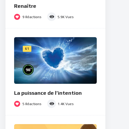
Renaître
9
Réactions
5.9K
Vues
61
%
98
La puissance de l’intention
5
Réactions
1.4K
Vues