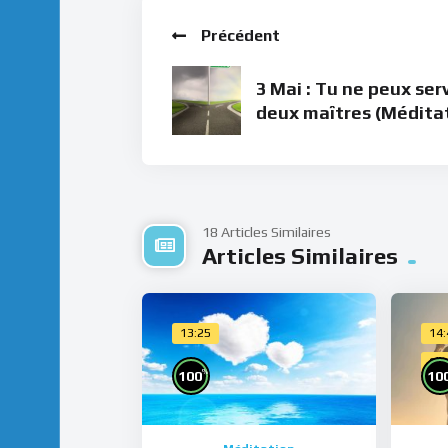
Précédent
3 Mai : Tu ne peux serv
deux maîtres (Médita
18 Articles Similaires
Articles Similaires
13:25
14
Cho
%
100
10