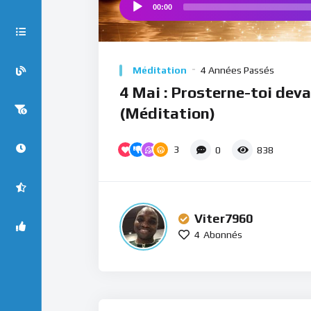
00:00
Audio
Player
Méditation
4 Années Passés
4 Mai : Prosterne-toi dev
(Méditation)
3
0
838
Viter7960
4
Abonnés