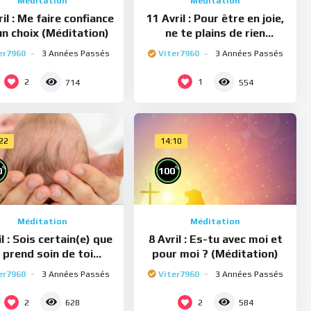
Méditation
Méditation
il : Me faire confiance
11 Avril : Pour être en joie,
un choix (Méditation)
ne te plains de rien
(Méditation)
er7960
3 Années Passés
Viter7960
3 Années Passés
2
1
714
554
:22
14:10
%
%
0
100
Méditation
Méditation
il : Sois certain(e) que
8 Avril : Es-tu avec moi et
e prend soin de toi
pour moi ? (Méditation)
(Méditation)
er7960
3 Années Passés
Viter7960
3 Années Passés
2
2
628
584