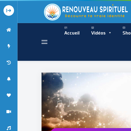
Présence Intempor
Ress
Accueil
Vidéos
Sho
♩
Présence Int
♯