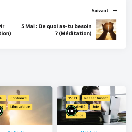
Suivant
ir
5 Mai : De quoi as-tu besoin
tion)
? (Méditation)
:46
Confiance
15:31
Ressentiment
ix
Libre arbitre
Négativité
Joie
%
%
0
100
Présence