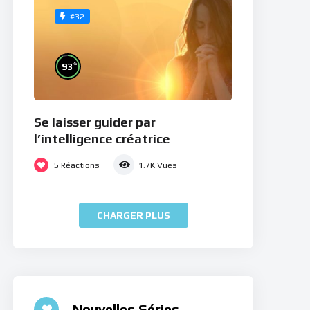
#32
%
93
Se laisser guider par
l’intelligence créatrice
5
Réactions
1.7K
Vues
CHARGER PLUS
Nouvelles Séries