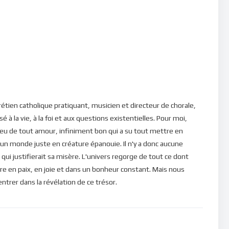
Dieu et tu seras riche et puissant, riche de son amour et
ées.
ns, veuillez cliquer ici : [newsletter_button id=2
étien catholique pratiquant, musicien et directeur de chorale,
é à la vie, à la foi et aux questions existentielles. Pour moi,
eu de tout amour, infiniment bon qui a su tout mettre en
 un monde juste en créature épanouie. Il n'y a donc aucune
qui justifierait sa misère. L'univers regorge de tout ce dont
re en paix, en joie et dans un bonheur constant. Mais nous
rer dans la révélation de ce trésor.