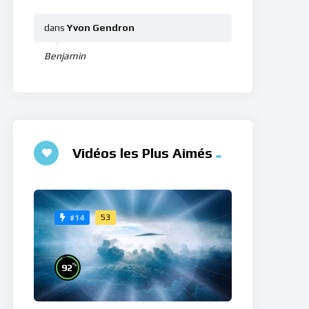
dans
Yvon Gendron
Benjamin
Vidéos les Plus Aimés
53
#14
%
92