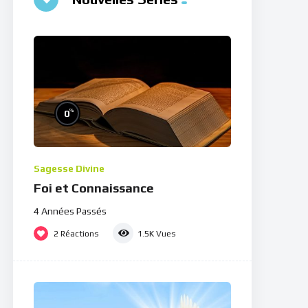
%
0
Sagesse Divine
Foi et Connaissance
4 Années Passés
2
Réactions
1.5K
Vues