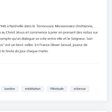
946 à Nashville dans le
Tennessee
. Missionnaire chrétienne,
n au Christ Jésus et commence à prier en prenant des notes sur
e compte qu'un dialogue se crée entre elle et le Seigneur. Son
" est un best-seller. En France Olivier Giroud, joueur de
ire le texte du jour chaque matin.
lumière
méditation
Plénitude
richesse