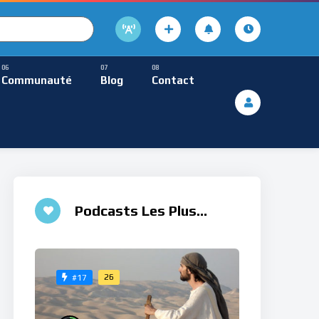
cture
usique Méditative
Communauté
Blog
Contact
De Lecture
ques
Musique Méditative
♮
Podcasts Les Plus
Aimés
26
#17