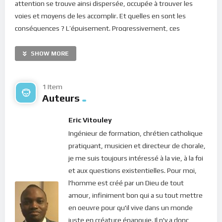
attention se trouve ainsi dispersée, occupée à trouver les
voies et moyens de les accomplir. Et quelles en sont les
conséquences ? L’épuisement. Progressivement, ces
multiples petits riens deviennent chronophages et voraces en
énergie. Et pour cause, nous leur accordons beaucoup
SHOW MORE
d’importance, d’où notre tendance à vouloir toutes les
exécuter en même temps.
1 Item
Auteurs
Chers frères et soeurs, une fois encore, le Christ nous
apprend à cultiver la paix du coeur. N’est-ce pas, en effet, le
Eric Vitouley
plus grand bien dont le Seigneur veut nous gratifier ? Mais
Ingénieur de formation, chrétien catholique
alors, comment pourrions-nous entrer dans cet état d’esprit
pratiquant, musicien et directeur de chorale,
si nos pensées sont désordonnées, partagées entre les
je me suis toujours intéressé à la vie, à la foi
multitudes de choses à faire ? Dieu veut-il que nous soyions
et aux questions existentielles. Pour moi,
ainsi dispersé(e) ? Rappelons-nous l’instruction donnée à
l'homme est créé par un Dieu de tout
Marthe : “
Marthe, Marthe, tu t’inquiètes et tu t’agites pour
amour, infiniment bon qui a su tout mettre
beaucoup de choses.
Une seule chose est nécessaire. Marie
en oeuvre pour qu'il vive dans un monde
a choisi la bonne part, qui ne lui sera point ôtée
.” (Luc 10, 41).
juste en créature épanouie. Il n'y a donc