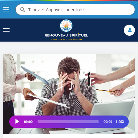
♫ ♩
♫
♩
♯ ♬
♮
♯ ♪
1.00X
00:00
00:00
Audio