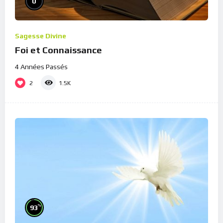
0
Sagesse Divine
Foi et Connaissance
4 Années Passés
2
1.5K
%
93