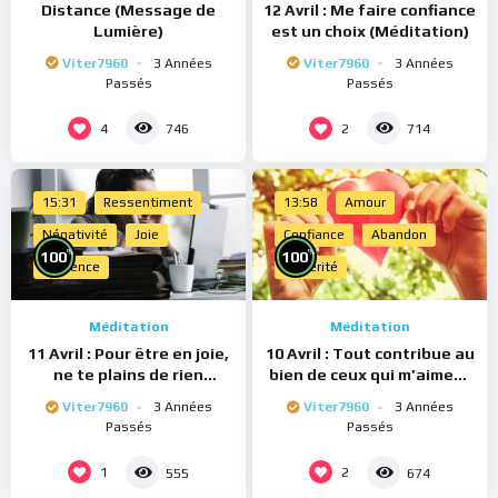
Distance (Message de
12 Avril : Me faire confiance
Lumière)
est un choix (Méditation)
Viter7960
3 Années
Viter7960
3 Années
Passés
Passés
4
2
746
714
15:31
Ressentiment
13:58
Amour
Négativité
Joie
Confiance
Abandon
%
%
100
100
Présence
Sincérité
Méditation
Méditation
11 Avril : Pour être en joie,
10 Avril : Tout contribue au
ne te plains de rien
bien de ceux qui m’aiment
(Méditation)
(Méditation)
Viter7960
3 Années
Viter7960
3 Années
Passés
Passés
1
2
555
674