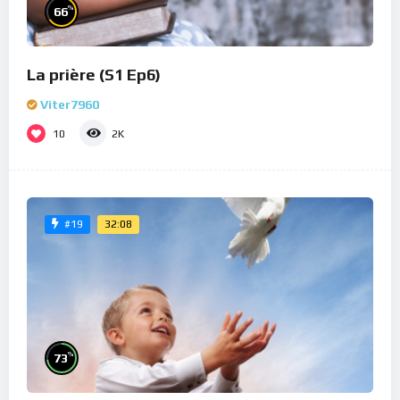
%
66
La prière (S1 Ep6)
Viter7960
10
2K
32:08
#19
%
73