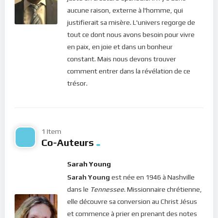
L’essentiel, le vital nécessaire, c’est la joie et la paix que
aucune raison, externe à l'homme, qui
procure la bonne nouvelle. Voilà ce que le Seigneur désire pour
justifierait sa misère. L'univers regorge de
chacun de ses enfants !
tout ce dont nous avons besoin pour vivre
Aujourd’hui, le Christ nous demande de mettre de l’ordre
en paix, en joie et dans un bonheur
dans notre vie afin d’embrasser la seule chose nécessaire : sa
constant. Mais nous devons trouver
présence. Car, au lieu d’essayer d’accomplir toutes ces tâches
comment entrer dans la révélation de ce
sans délai, pourquoi ne pas faire un tri et déterminer celles qui
trésor.
doivent être effectués dans le moment ? Ainsi, nous
pourrions remettre les autres à plus tard, concentrer notre
attention sur Jésus et passer du temps à le contempler ! Voilà
l’appel insistant du Seigneur : “
Cherchez d’abord le royaume
1 Item
Co-Auteurs
et la justice de Dieu, et tout cela vous sera donné en plus
”
(Matthieu 6, 33). En mettant ainsi Dieu au premier plan, nous
Sarah Young
lui confierions toute notre vie et nos activités. Si le Seigneur
Sarah Young
est née en 1946 à Nashville
est au contrôle, comment notre vie ne serait-elle pas
dans le
Tennessee
. Missionnaire chrétienne,
ordonnée ? Comment nos projets ne seraient-ils pas affermis
elle découvre sa conversion au Christ Jésus
(Proverbes 16, 3) ?
et commence à prier en prenant des notes