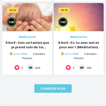
16:22
14:10
%
%
100
100
Méditation
Méditation
9 Avril : Sois certain(e) que
8 Avril : Es-tu avec moi et
je prend soin de toi
pour moi ? (Méditation)
(Méditation)
Viter7960
3 Années
Viter7960
3 Années
Passés
Passés
2
2
629
585
CHARGER PLUS