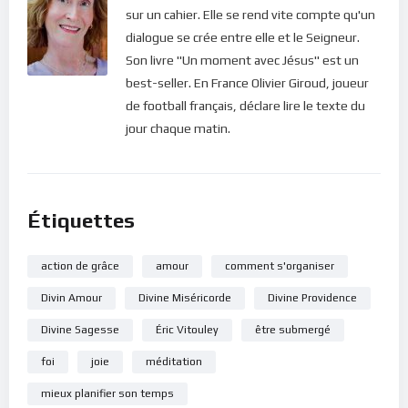
Nous n’avons pas un Dieu passif. Le Christ vit dans notre coeur
sur un cahier. Elle se rend vite compte qu'un
et ne demande que notre attention. Il agit constamment
dialogue se crée entre elle et le Seigneur.
dans notre vie mais nous n’arrivons pas à percevoir ses
Son livre "Un moment avec Jésus" est un
actions. Ce que le Seigneur désire, c’est donc que nous
best-seller. En France Olivier Giroud, joueur
apprenions à réagir positivement à ses initiatives. Et pour
de football français, déclare lire le texte du
cela, nous devons marcher constamment dans sa présence !
jour chaque matin.
Bonne méditation.
Pour vous inscrire directement aux publications, veuillez
Étiquettes
cliquer ici : [newsletter_button id=2 label=”S’abonner”
design=”twitter”]
action de grâce
amour
comment s'organiser
Si vous voulez vous inscrire sur le site (afin d’être en mesure
Divin Amour
Divine Miséricorde
Divine Providence
de poster des commentaires) et pour les publications,
veuillez cliquer ici :
Inscription
Divine Sagesse
Éric Vitouley
être submergé
foi
joie
méditation
mieux planifier son temps