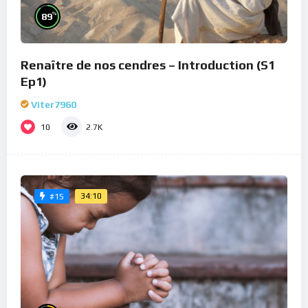
%
89
Renaître de nos cendres – Introduction (S1
Ep1)
Viter7960
10
2.7K
34:10
#15