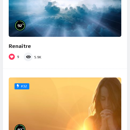
%
92
Renaître
9
5.9K
#32
%
93