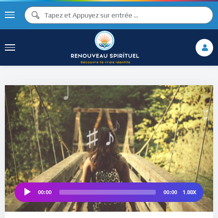
♫ ♩
♩
♫
♯ ♬
♮
♯ ♪
1.00X
00:00
00:00
Audio