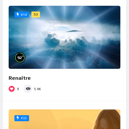
53
#14
%
92
Renaître
9
5.9K
#32