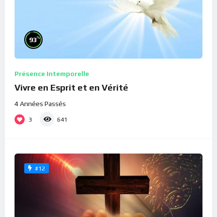
%
93
Présence Intemporelle
Vivre en Esprit et en Vérité
4 Années Passés
3
641
#12