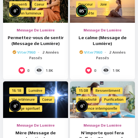
Ressenti
Coeur
Douceur
Joie
%
%
0
85
Chemin lumineux
Tempête
Message De Lumière
Message De Lumière
Permettez-vous de sentir
Le calme (Message de
(Message de Lumière)
Lumière)
Viter7960
2 Années
Viter7960
2 Années
Passés
Passés
0
0
1.8K
1.9K
16:18
Lumière
15:08
Ressentiment
Vie intérieure
Coeur
Négativité
Purification
%
%
0
0
Voyage spirituel
Présence intemporelle
Message De Lumière
Message De Lumière
Mère (Message de
N’importe quoi fera