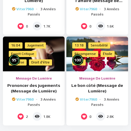
Lumière)
l’affaire (Message de
Lumière)
Viter7960
3 Années
Viter7960
3 Années
Passés
Passés
0
0
1.7K
1.6K
16:04
Jugement
13:18
Sensibilité
Esprit Critique
Récompense
Étoile
%
%
95
100
Analyse
Droit d'être
Merci
Message De Lumière
Message De Lumière
Prononcer des jugements
Le bon côté (Message de
(Message de Lumière)
Lumière)
Viter7960
3 Années
Viter7960
3 Années
Passés
Passés
2
0
1.8K
2.8K