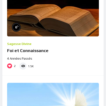
%
0
Sagesse Divine
Foi et Connaissance
4 Années Passés
2
1.5K