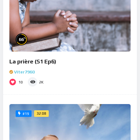
%
66
La prière (S1 Ep6)
Viter7960
10
2K
32:08
#19