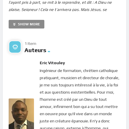
l’ayant pris à part, se mit à le reprendre, et dit : A Dieu ne
plaise, Seigneur ! Cela ne t’arrivera pas. Mais Jésus, se
retournant, dit à Pierre : Arrière de moi, Satan ! tu m’es en
scandale; car tes pensées ne sont pas les pensées de Dieu,
SHOW MORE
mais celles des hommes. Alors Jésus dit à ses disciples : Si
quelqu’un veut venir après moi, qu’il renonce à lui-même, qu’il
1 Item
se charge de sa croix, et qu’il me suive. Car celui qui voudra
Auteurs
sauver sa vie la perdra, mais celui qui la perdra à cause de
moi la trouvera. Et que servirait-il à un homme de gagner
Eric Vitouley
tout le monde, s’il perdait son âme ? ou, que donnerait un
Ingénieur de formation, chrétien catholique
homme en échange de son âme ?
”
pratiquant, musicien et directeur de chorale,
je me suis toujours intéressé à la vie, à la foi
Par ces quelques phrases, le Christ dévoile à ses disciples la
et aux questions existentielles. Pour moi,
quintessence de sa mission de vie… Pourquoi est-il venu sur
l'homme est créé par un Dieu de tout
notre Terre ? C’est pour sauver le monde, lui apporter la
amour, infiniment bon qui a su tout mettre
lumière du Ciel; unir le Ciel à la Terre afin de conduire
en oeuvre pour qu'il vive dans un monde
l’humanité égarée, à sa Source. De là vient que le Seigneur a
juste en créature épanouie. Il n'y a donc
parcouru monts et vallées pour annoncer la Bonne Nouvelle
aucune raison, externe à l'homme, qui