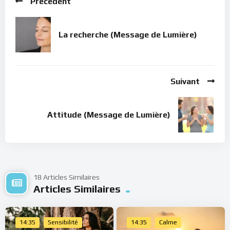
ne relève plus de l’ordre de la croyance mais plutôt de la foi
Précédent
véritable.
On le sait
que c’est ce que nous devons faire ! A
partir de ce moment-là, rien ni personne ne peut nous
La recherche (Message de Lumière)
détourner de ce chemin : “
Arrière de moi, Satan ! tu m’es en
scandale; car tes pensées ne sont pas les pensées de Dieu,
mais celles des hommes
“, dit le Christ à Pierre qui essayait,
par une imagination humaine maladive, de le détourner.
Suivant
Quand, à travers ce que vous faites, vous ressentez cette
confiance profonde, une estime de soi inédite, une paix et
Attitude (Message de Lumière)
une joie inégalée, alors vous savez ce qui vous a conduit sur
Terre. Profitez-en pour vivre dans les grâces infinies du Ciel !
Dans le silence de ton cœur, écoute ce message de lumière.
Bonne méditation.
18 Articles Similaires
Articles Similaires
14:35
Sensibilité
14:35
Calme