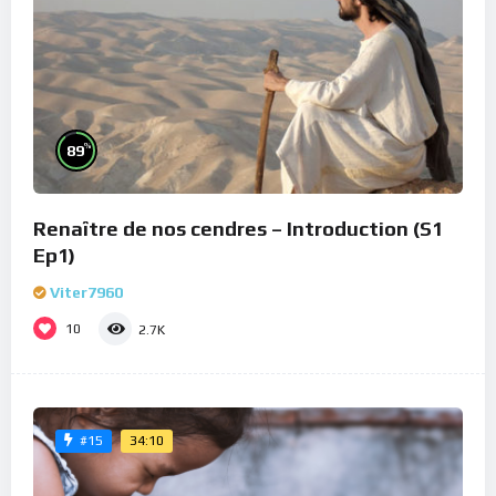
%
89
Renaître de nos cendres – Introduction (S1
Ep1)
Viter7960
10
2.7K
34:10
#15