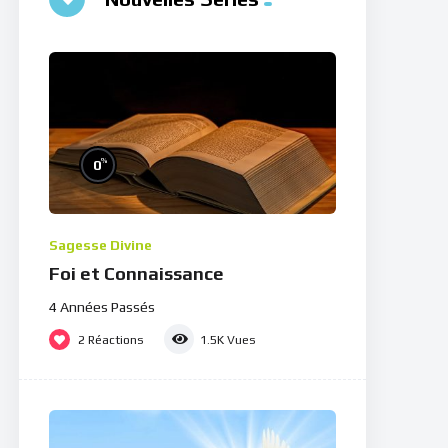
%
0
Sagesse Divine
Foi et Connaissance
4 Années Passés
2
Réactions
1.5K
Vues