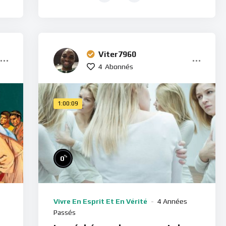
Viter7960
4
Abonnés
1:00:09
%
0
Vivre En Esprit Et En Vérité
4 Années
Passés