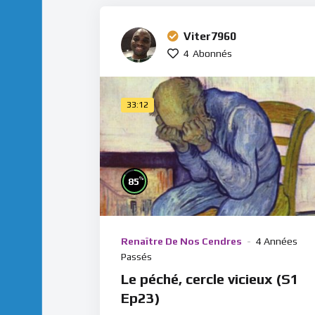
Viter7960
4
Abonnés
33:12
%
85
Renaître De Nos Cendres
4 Années
Passés
Le péché, cercle vicieux (S1
Ep23)