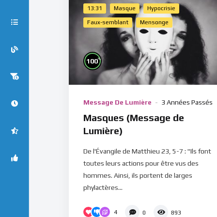
13:31
Masque
Hypocrisie
Faux-semblant
Mensonge
%
100
Message De Lumière
3 Années Passés
Masques (Message de
Lumière)
De l'Évangile de Matthieu 23, 5-7 : "Ils font
toutes leurs actions pour être vus des
hommes. Ainsi, ils portent de larges
phylactères...
4
0
893