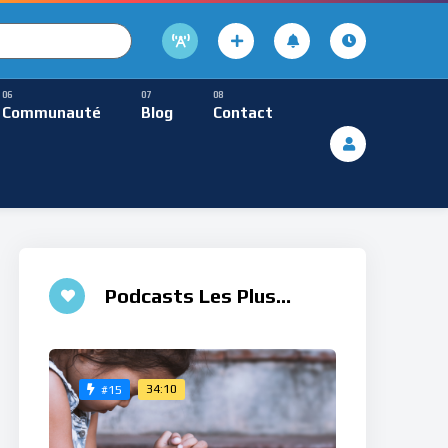
cture
usique Méditative
Communauté
Blog
Contact
De Lecture
ques
Musique Méditative
Podcasts Les Plus
Aimés
34:10
#15