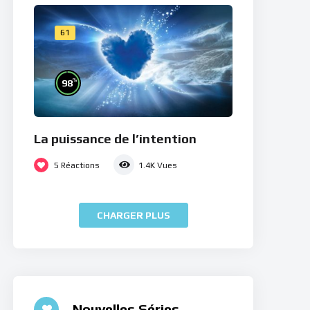
61
%
98
La puissance de l’intention
5
Réactions
1.4K
Vues
CHARGER PLUS
Nouvelles Séries