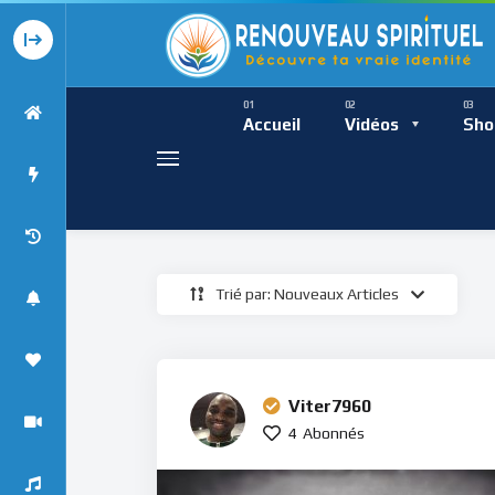
Présence Intempor
Ress
Accueil
Vidéos
Sho
Trié par: Nouveaux Articles
Présence Int
Viter7960
4
Abonnés