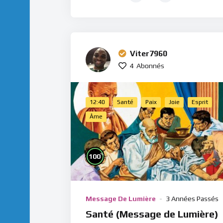
Viter7960
4
Abonnés
12:40
Santé
Paix
Joie
Esprit
Âme
%
100
Message De Lumière
3 Années Passés
Santé (Message de Lumière)