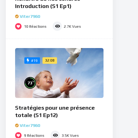
Introduction (S1 Ep1)
Viter7960
10
Réactions
2.7K
Vues
32:08
#19
%
73
Stratégies pour une présence
totale (S1 Ep12)
Viter7960
9
Réactions
3.5K
Vues