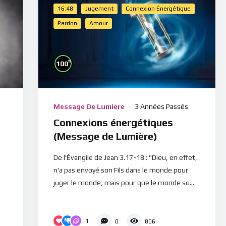
16:48
Jugement
Connexion Énergétique
Pardon
Amour
%
100
Message De Lumière
3 Années Passés
Connexions énergétiques
(Message de Lumière)
De l'Évangile de Jean 3.17-18 : "Dieu, en effet,
n'a pas envoyé son Fils dans le monde pour
juger le monde, mais pour que le monde so...
1
0
806