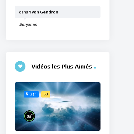
dans
Yvon Gendron
Benjamin
Vidéos les Plus Aimés
53
#14
%
92