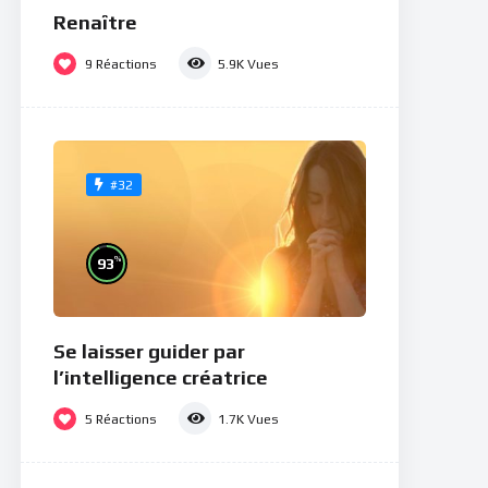
Renaître
9
Réactions
5.9K
Vues
#32
%
93
Se laisser guider par
l’intelligence créatrice
5
Réactions
1.7K
Vues