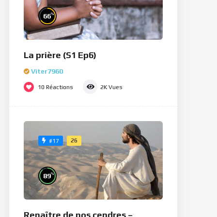
%
66
La prière (S1 Ep6)
Viter7960
10
Réactions
2K
Vues
26
#17
%
89
Renaître de nos cendres –