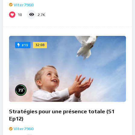
Viter7960
10
2.7K
32:08
#19
%
73
Stratégies pour une présence totale (S1
Ep12)
Viter7960