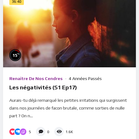
36:40
%
15
Renaître De Nos Cendres
4 Années Passés
Les négativités (S1 Ep17)
Aurais-tu déjà remarqué les petites irritations qui surgissent
dans nos journées de facon brutale, comme sorties de nulle
part ? On n...
5
0
1.6K