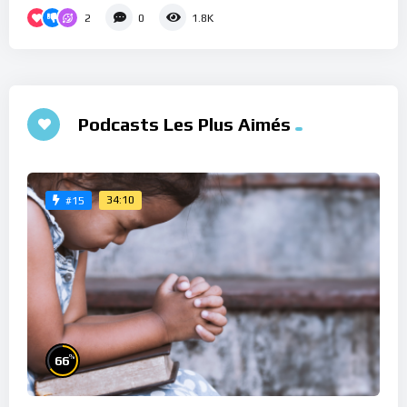
2
0
1.8K
Podcasts Les Plus Aimés
34:10
#15
%
66