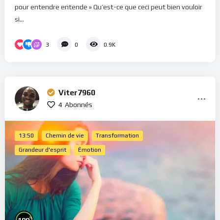
pour entendre entende » Qu’est-ce que ceci peut bien vouloir
si...
3
0
0.9K
Viter7960
4
Abonnés
13:50
Chemin de vie
Transformation
Grandeur d'esprit
Émotion
%