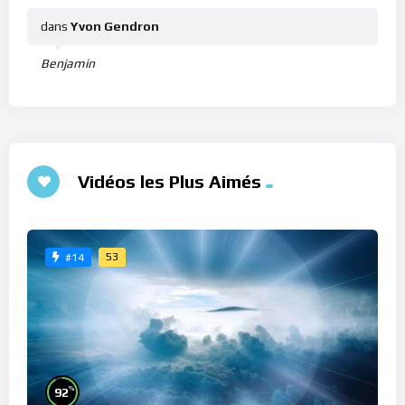
dans
Yvon Gendron
Benjamin
Vidéos les Plus Aimés
53
#14
%
92