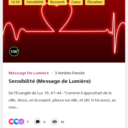
12:25
Sensibilité
Ressenti
Coeur
Élevation
%
100
Message De Lumière
3 Années Passés
Sensibilité (Message de Lumière)
De l'Évangile de Luc 19, 41-44 : "Comme il approchait de la
ville, Jésus, en la voyant, pleura sur elle, et dit: Si toi aussi, au
moi...
3
0
1K