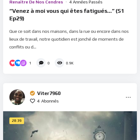
Renaître De Nos Cendres
4 Années Passés
“Venez à moi vous qui êtes fatigués…” (S1
Ep29)
Que ce soit dans nos maisons, dans la rue ou encore dans nos
lieux de travail, notre quotidien est jonché de moments de
conflits ou d...
1
0
0.9K
Viter7960
4
Abonnés
28:39