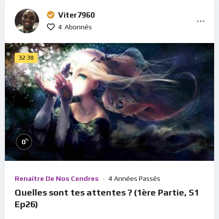
Viter7960
4
Abonnés
32:38
%
0
Renaître De Nos Cendres
4 Années Passés
Quelles sont tes attentes ? (1ère Partie, S1
Ep26)