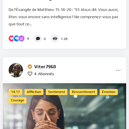
De l'Évangile de Matthieu 15.16-20 : "Et Jésus dit: Vous aussi,
êtes-vous encore sans intelligence? Ne comprenez-vous pas
que tout ce...
4
0
1.2K
Viter7960
4
Abonnés
14:17
Affliction
Sentiment
Ressentiment
Émotion
Courage