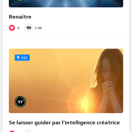
Renaître
9
5.9K
#32
%
93
Se laisser guider par l’intelligence créatrice