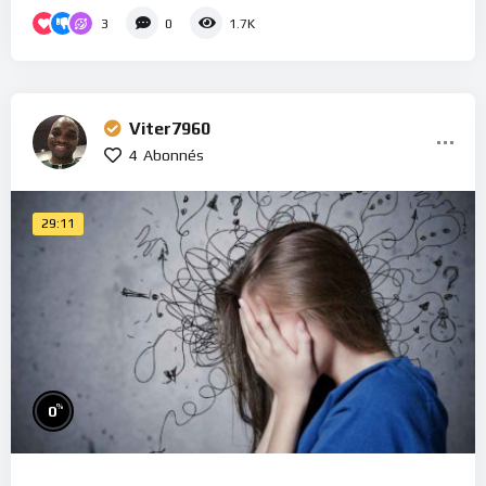
3
0
1.7K
Viter7960
4
Abonnés
29:11
%
0