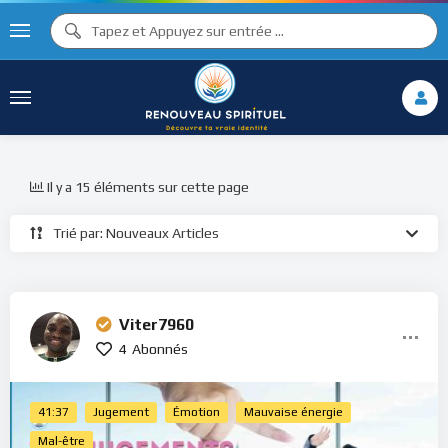
Il y a 15 éléments sur cette page
Trié par: Nouveaux Articles
Viter7960
4
Abonnés
41:37
Jugement
Émotion
Mauvaise énergie
Mal-être