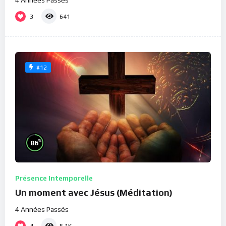
4 Années Passés
3
641
#12
%
86
Présence Intemporelle
Un moment avec Jésus (Méditation)
4 Années Passés
4