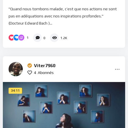
"Quand nous tombons malade, c’est que nos actions ne sont
pas en adéquations avec nos inspirations profondes."
(Docteur Edward Bach )...
1
0
1.2K
Viter7960
4
Abonnés
34:11