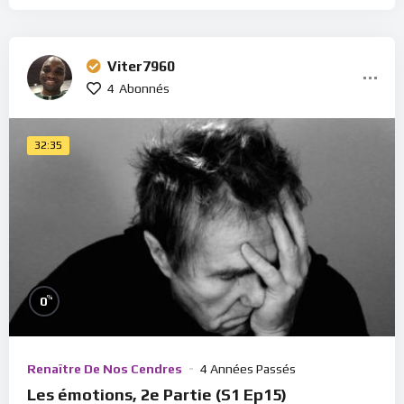
Viter7960
4
Abonnés
32:35
%
0
Renaître De Nos Cendres
4 Années Passés
Les émotions, 2e Partie (S1 Ep15)