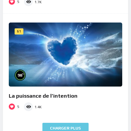
5
1.7K
61
%
98
La puissance de l’intention
5
1.4K
CHARGER PLUS