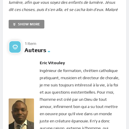
lumière, afin que vous soyez des enfants de lumière. Jésus
dit ces choses, puis il s’en alla, et se cacha loin d’eux. Malgré
tant de miracles qu’il avait faits en leur présence, ils ne
croyaient pas en lui, afin que s’accomplît la parole qu’Ésaïe, le
SHOW MORE
prophète, a prononcée: Seigneur, Qui a cru à notre
prédication ? Et à qui le bras du Seigneur a-t-il été révélé?
1 Item
Aussi ne pouvaient-ils croire, parce qu’Ésaïe a dit encore: Il a
Auteurs
aveuglé leurs yeux; et il a endurci leur coeur, De peur qu’ils ne
voient des yeux, Qu’ils ne comprennent du coeur, Qu’ils ne se
Eric Vitouley
convertissent, et que je ne les guérisse
.”
Ingénieur de formation, chrétien catholique
pratiquant, musicien et directeur de chorale,
L’homme est un être de lumière. Il a tout en lui pour que
je me suis toujours intéressé à la vie, à la foi
rayonne cette lumière à la face du monde. En effet, le Christ
et aux questions existentielles. Pour moi,
nous l’a dit : “
vous êtes la lumière du monde
” (Matthieu 5:14).
l'homme est créé par un Dieu de tout
Pourtant, nos lumières ne brillent pas. Les ténèbres de ce
amour, infiniment bon qui a su tout mettre
monde ont réussi à l’envelopper de telle sorte qu’il ne reste
en oeuvre pour qu'il vive dans un monde
qu’une mince et insignifiante lueur. En fait, voilà exactement
juste en créature épanouie. Il n'y a donc
ce pour quoi nous sommes venus ici sur terre. Oubliant qui
aucune raison, externe à l'homme, qui