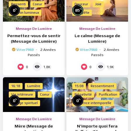
Ressenti
Coeur
Douceur
Joie
%
%
0
85
Chemin lumineux
Tempête
Message De Lumière
Message De Lumière
Permettez-vous de sentir
Le calme (Message de
(Message de Lumière)
Lumière)
Viter7960
2 Années
Viter7960
2 Années
Passés
Passés
0
0
1.8K
1.9K
16:18
Lumière
15:08
Ressentiment
Vie intérieure
Coeur
Négativité
Purification
%
%
0
0
Voyage spirituel
Présence intemporelle
Message De Lumière
Message De Lumière
Mère (Message de
N’importe quoi fera