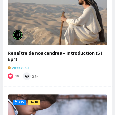
%
89
Renaître de nos cendres – Introduction (S1
Ep1)
Viter7960
10
2.7K
34:10
#15