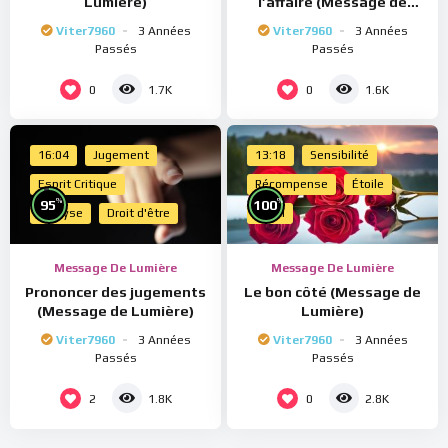
Lumière)
l’affaire (Message de
Lumière)
Viter7960
3 Années
Viter7960
3 Années
Passés
Passés
0
0
1.7K
1.6K
16:04
Jugement
13:18
Sensibilité
Esprit Critique
Récompense
Étoile
%
%
95
100
Analyse
Droit d'être
Merci
Message De Lumière
Message De Lumière
Prononcer des jugements
Le bon côté (Message de
(Message de Lumière)
Lumière)
Viter7960
3 Années
Viter7960
3 Années
Passés
Passés
2
0
1.8K
2.8K