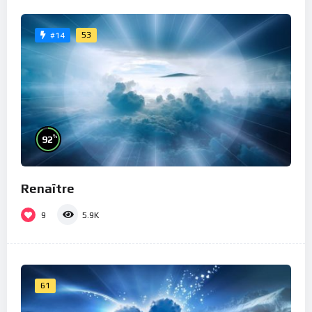
53
#14
%
92
Renaître
9
5.9K
61