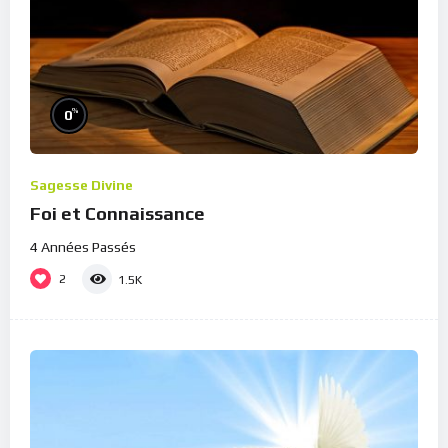
%
0
Sagesse Divine
Foi et Connaissance
4 Années Passés
2
1.5K