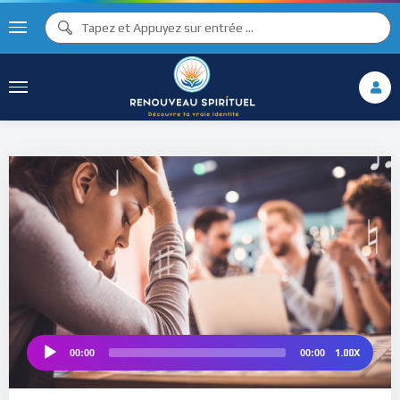
♪
♫ ♩
♩
♫
♯ ♬
♮
1.00X
00:00
00:00
Audio