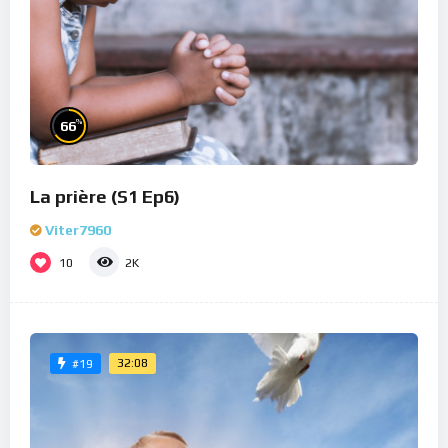
%
66
La prière (S1 Ep6)
Viter7960
10
2K
32:08
#19