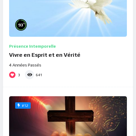
%
93
Présence Intemporelle
Vivre en Esprit et en Vérité
4 Années Passés
3
641
#12