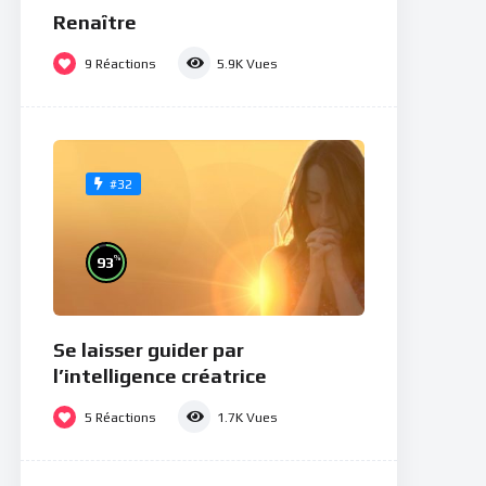
Renaître
9
Réactions
5.9K
Vues
#32
%
93
Se laisser guider par
l’intelligence créatrice
5
Réactions
1.7K
Vues