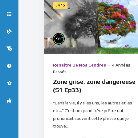
34:15
%
91
Renaître De Nos Cendres
4 Années
Passés
Zone grise, zone dangereuse
(S1 Ep33)
"Dans la vie, il y a les uns, les autres et les
etc..." C'est un grand frère prêtre qui
prononcait souvent cette phrase que je
trouve...