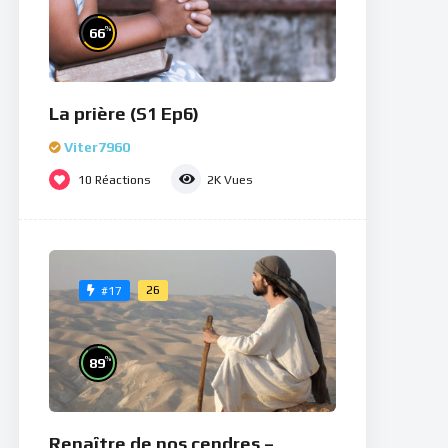
%
66
La prière (S1 Ep6)
Viter7960
10
Réactions
2K
Vues
26
#17
%
89
Renaître de nos cendres –