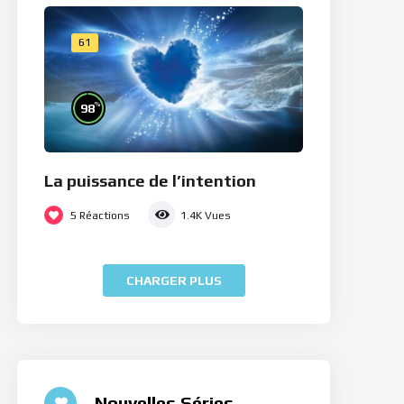
61
%
98
La puissance de l’intention
5
Réactions
1.4K
Vues
CHARGER PLUS
Nouvelles Séries