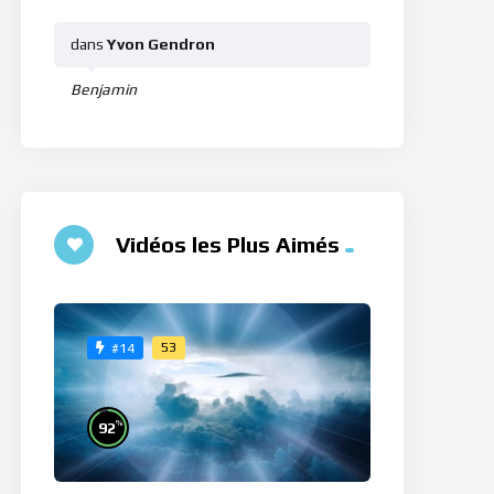
dans
Yvon Gendron
Benjamin
Vidéos les Plus Aimés
53
#14
%
92