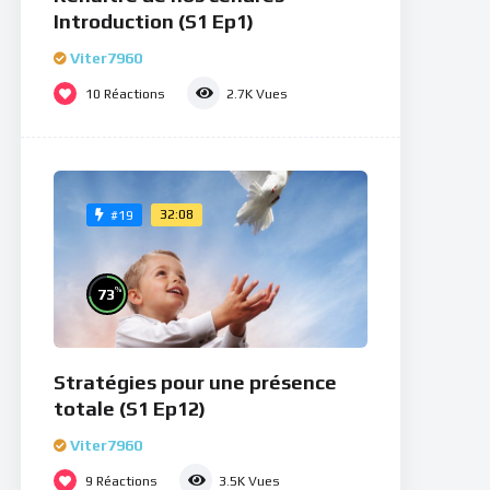
Introduction (S1 Ep1)
Viter7960
10
Réactions
2.7K
Vues
32:08
#19
%
73
Stratégies pour une présence
totale (S1 Ep12)
Viter7960
9
Réactions
3.5K
Vues