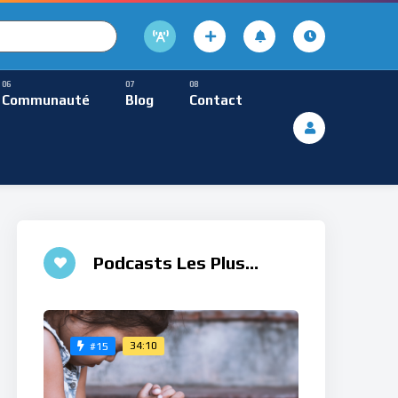
cture
usique Méditative
Communauté
Blog
Contact
De Lecture
ques
Musique Méditative
Podcasts Les Plus
Aimés
34:10
#15