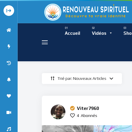
Présence Intempor
Ress
Accueil
Vidéos
Sho
Trié par: Nouveaux Articles
Présence Int
Viter7960
4
Abonnés