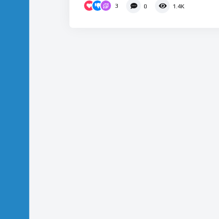
3
0
1.4K