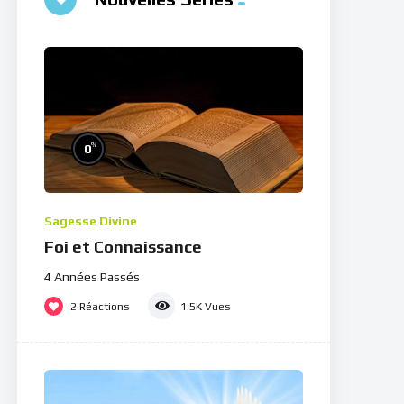
%
0
Sagesse Divine
Foi et Connaissance
4 Années Passés
2
Réactions
1.5K
Vues