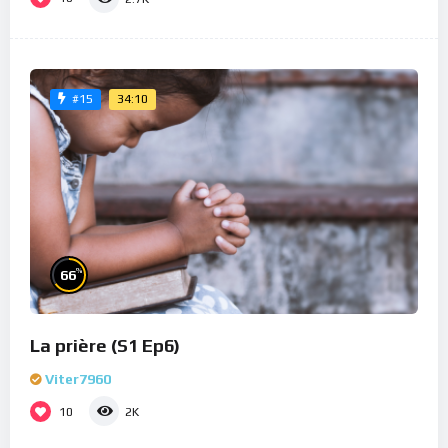
34:10
#15
%
66
La prière (S1 Ep6)
Viter7960
10
2K