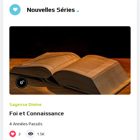
Nouvelles Séries
%
0
Sagesse Divine
Foi et Connaissance
4 Années Passés
2
1.5K