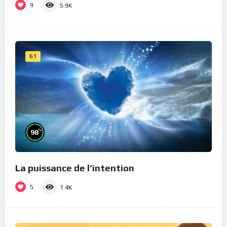
9
5.9K
61
%
98
La puissance de l’intention
5
1.4K