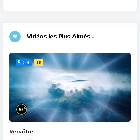
Vidéos les Plus Aimés
53
#14
%
92
Renaître