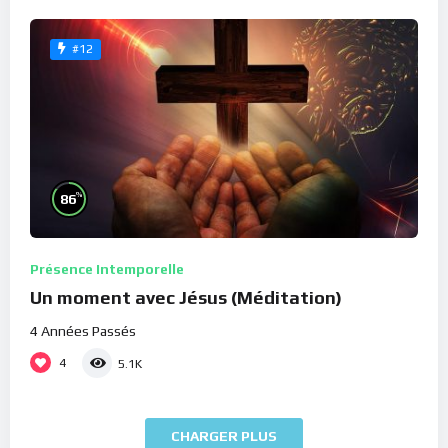
#12
%
86
Présence Intemporelle
Un moment avec Jésus (Méditation)
4 Années Passés
4
5.1K
CHARGER PLUS