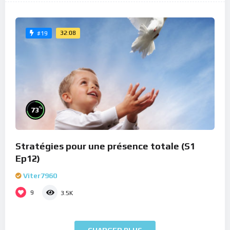
32:08
#19
%
73
Stratégies pour une présence totale (S1
Ep12)
Viter7960
9
3.5K
CHARGER PLUS