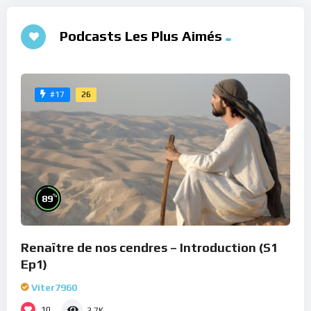
Podcasts Les Plus Aimés
26
#17
%
89
Renaître de nos cendres – Introduction (S1
Ep1)
Viter7960
10
2.7K